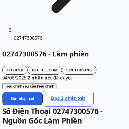
02747300576
02747300576 - Làm phiền
CỐ ĐỊNH
FPT TELECOM
BÌNH DƯƠNG
04/06/2025
·
2
nhận xét
đã duyệt
·
Hiệu chỉnh
Yêu cầu hiệu chỉnh
Đọc
2
nhận xét
Gửi nhận xét
Số Điện Thoại 02747300576 -
Nguồn Gốc Làm Phiền