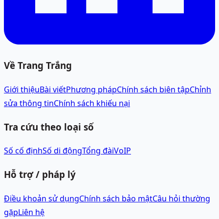
Về Trang Trắng
Giới thiệu
Bài viết
Phương pháp
Chính sách biên tập
Chỉnh
sửa thông tin
Chính sách khiếu nại
Tra cứu theo loại số
Số cố định
Số di động
Tổng đài
VoIP
Hỗ trợ / pháp lý
Điều khoản sử dụng
Chính sách bảo mật
Câu hỏi thường
gặp
Liên hệ