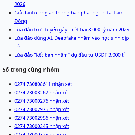
2026
Giả danh công an thông báo phạt nguội tại Lâm
Đồng
Lừa đảo trực tuyến gây thiệt hại 8.000 tỷ năm 2025
Lừa đảo dùng AI, Deepfake nhắm vào học sinh dịp
hè
Lừa đảo "kết bạn nhầm" dụ đầu tư USDT 3.000 tỉ
Số trong cùng nhóm
0274 7308086
11 nhận xét
0274 7300326
7 nhận xét
0274 7300027
6 nhận xét
0274 7300297
6 nhận xét
0274 7300295
6 nhận xét
0274 7300024
5 nhận xét
0274 7300032
5 nhận xét