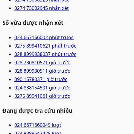
0274 7300294
5 nhận xét
Số vừa được nhận xét
024 66716600
2 phút trước
0275 8994106
21 phút trước
028 89999380
37 phút trước
028 73081057
1 giờ trước
028 89993051
1 giờ trước
090 1578037
1 giờ trước
024 83815450
1 giờ trước
0275 8994106
1 giờ trước
Đang được tra cứu nhiều
024 66716600
49
lượt
024 83896474
28
lượt