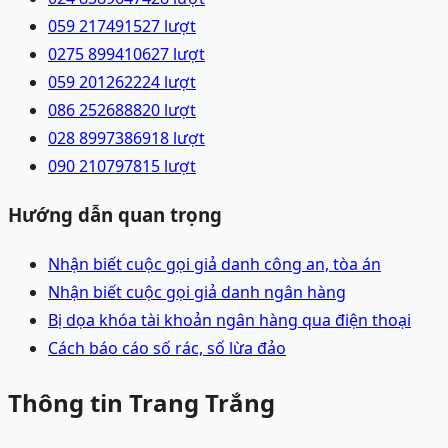
059 2174915
27
lượt
0275 8994106
27
lượt
059 2012622
24
lượt
086 2526888
20
lượt
028 89973869
18
lượt
090 2107978
15
lượt
Hướng dẫn quan trọng
Nhận biết cuộc gọi giả danh công an, tòa án
Nhận biết cuộc gọi giả danh ngân hàng
Bị dọa khóa tài khoản ngân hàng qua điện thoại
Cách báo cáo số rác, số lừa đảo
Thông tin Trang Trắng