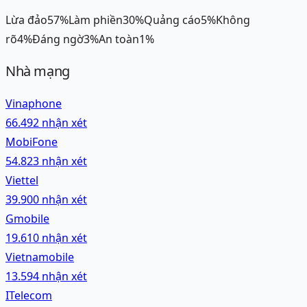
Lừa đảo
57
%
Làm phiền
30
%
Quảng cáo
5
%
Không
rõ
4
%
Đáng ngờ
3
%
An toàn
1
%
Nhà mạng
Vinaphone
66.492
nhận xét
MobiFone
54.823
nhận xét
Viettel
39.900
nhận xét
Gmobile
19.610
nhận xét
Vietnamobile
13.594
nhận xét
ITelecom