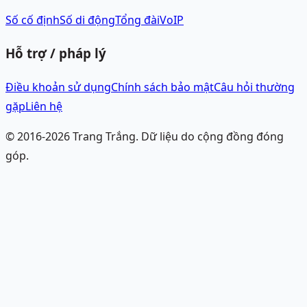
Số cố định
Số di động
Tổng đài
VoIP
Hỗ trợ / pháp lý
Điều khoản sử dụng
Chính sách bảo mật
Câu hỏi thường
gặp
Liên hệ
© 2016-
2026
Trang Trắng.
Dữ liệu do cộng đồng đóng
góp.