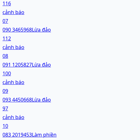
116
cảnh báo
07
090 3465968
Lừa đảo
112
cảnh báo
08
091 1205827
Lừa đảo
100
cảnh báo
09
093 4450668
Lừa đảo
97
cảnh báo
10
083 2019453
Làm phiền