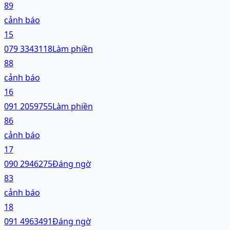
89
cảnh báo
15
079 3343118
Làm phiền
88
cảnh báo
16
091 2059755
Làm phiền
86
cảnh báo
17
090 2946275
Đáng ngờ
83
cảnh báo
18
091 4963491
Đáng ngờ