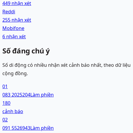
449
nhận xét
Reddi
255
nhận xét
Mobifone
6
nhận xét
Số đáng chú ý
Số di động
có nhiều nhận xét cảnh báo nhất, theo dữ liệu
cộng đồng.
01
083 2025204
Làm phiền
180
cảnh báo
02
091 5526943
Làm phiền