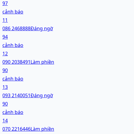
97
cảnh báo
11
086 2468888
Đáng ngờ
94
cảnh báo
12
090 2038491
Làm phiền
90
cảnh báo
13
093 2140051
Đáng ngờ
90
cảnh báo
14
070 2216446
Làm phiền