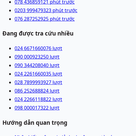
078 4368591
21 phút trước
0203 9994793
23 phút trước
076 2872529
25 phút trước
Đang được tra cứu nhiều
024 66716600
76
lượt
090 0009232
50
lượt
090 3442080
40
lượt
024 22616600
35
lượt
028 78999939
27
lượt
086 2526888
24
lượt
024 22661188
22
lượt
098 0000173
22
lượt
Hướng dẫn quan trọng