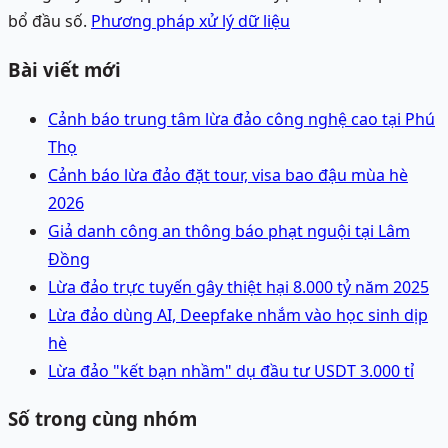
bổ đầu số.
Phương pháp xử lý dữ liệu
Bài viết mới
Cảnh báo trung tâm lừa đảo công nghệ cao tại Phú
Thọ
Cảnh báo lừa đảo đặt tour, visa bao đậu mùa hè
2026
Giả danh công an thông báo phạt nguội tại Lâm
Đồng
Lừa đảo trực tuyến gây thiệt hại 8.000 tỷ năm 2025
Lừa đảo dùng AI, Deepfake nhắm vào học sinh dịp
hè
Lừa đảo "kết bạn nhầm" dụ đầu tư USDT 3.000 tỉ
Số trong cùng nhóm