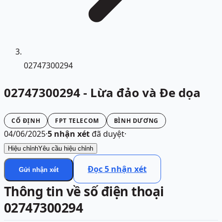
02747300294
02747300294 - Lừa đảo và Đe dọa
CỐ ĐỊNH
FPT TELECOM
BÌNH DƯƠNG
04/06/2025
·
5
nhận xét
đã duyệt
·
Hiệu chỉnh
Yêu cầu hiệu chỉnh
Đọc
5
nhận xét
Gửi nhận xét
Thông tin về số điện thoại
02747300294