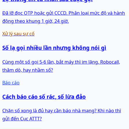
Đã lỡ đọc OTP hoặc gửi CCCD. Phân loại mức độ và hành
động theo khung 1 giờ, 24 giờ.
Xử lý sau sự cố
Số lạ gọi nhiều lần nhưng không nói gì
Cùng một số gọi 5-6 lần, bắt máy thì im lặng. Robocall,
thăm dò, hay nhầm số?
Báo cáo
Cách báo cáo số rác, số lừa đảo
Chặn số xong là đủ hay cần báo nhà mạng? Khi nào thì
gửi đến Cục ATTT?