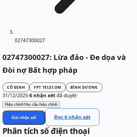
02747300027
02747300027: Lừa đảo - Đe dọa và
Đòi nợ Bất hợp pháp
CỐ ĐỊNH
FPT TELECOM
BÌNH DƯƠNG
31/12/2025
·
6
nhận xét
đã duyệt
·
Hiệu chỉnh
Yêu cầu hiệu chỉnh
Đọc
6
nhận xét
Gửi nhận xét
Phân tích số điện thoại