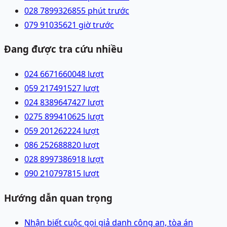
028 78993268
55 phút trước
079 9103562
1 giờ trước
Đang được tra cứu nhiều
024 66716600
48
lượt
059 2174915
27
lượt
024 83896474
27
lượt
0275 8994106
25
lượt
059 2012622
24
lượt
086 2526888
20
lượt
028 89973869
18
lượt
090 2107978
15
lượt
Hướng dẫn quan trọng
Nhận biết cuộc gọi giả danh công an, tòa án