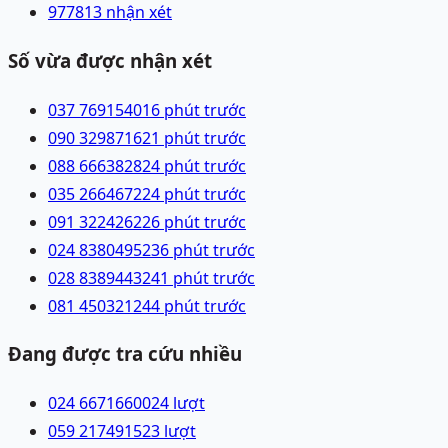
9778
13 nhận xét
Số vừa được nhận xét
037 7691540
16 phút trước
090 3298716
21 phút trước
088 6663828
24 phút trước
035 2664672
24 phút trước
091 3224262
26 phút trước
024 83804952
36 phút trước
028 83894432
41 phút trước
081 4503212
44 phút trước
Đang được tra cứu nhiều
024 66716600
24
lượt
059 2174915
23
lượt