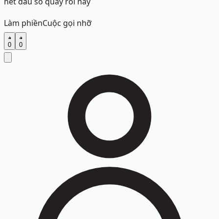
hết đầu số quấy rối này
Làm phiền
Cuộc gọi nhỡ
0
0