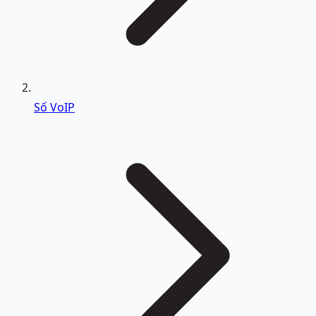
Số VoIP