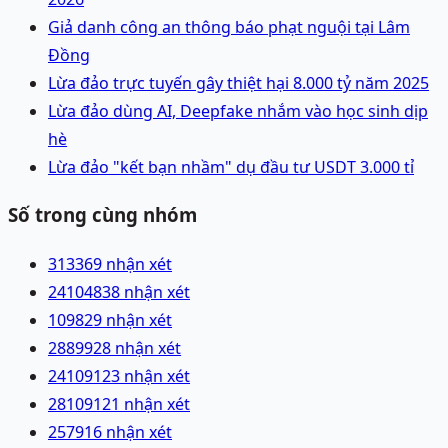
Giả danh công an thông báo phạt nguội tại Lâm
Đồng
Lừa đảo trực tuyến gây thiệt hại 8.000 tỷ năm 2025
Lừa đảo dùng AI, Deepfake nhắm vào học sinh dịp
hè
Lừa đảo "kết bạn nhầm" dụ đầu tư USDT 3.000 tỉ
Số trong cùng nhóm
3133
69 nhận xét
241048
38 nhận xét
1098
29 nhận xét
28899
28 nhận xét
241091
23 nhận xét
281091
21 nhận xét
2579
16 nhận xét