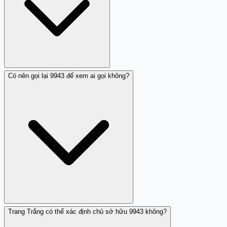
9943 yêu cầu chuyển tiền, chia sẻ thông tin cá nhân,
hoặc có hành vi đáng ngờ khác, hãy cú p máy ngay và
báo cáo.
Có nên gọi lại 9943 để xem ai gọi không?
Nếu 9943 tiếp tục gọi nhá máy hàng ngày, bạn nên: chặn
số trên điện thoại, để máy chuyển hộp thư thoại, và báo
qua tổng đài 156 bằng cú pháp S 9943 [mô tả] gửi 156.
Không trả lời cuộc gọi từ 9943 hoặc gọi lại số này.
Trang Trắng có thể xác định chủ sở hữu 9943 không?
Không nên gọi lại 9943. Cuộc gọi nhá máy có thể là tactic