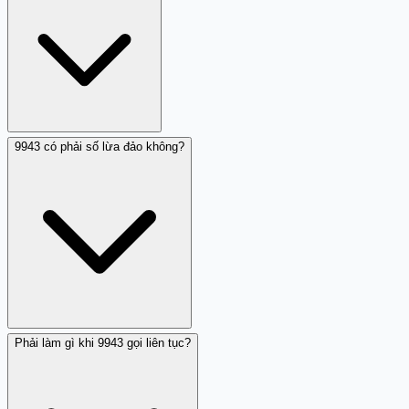
không liên kết với chủ sở hữu thực tế. Các cuộc gọi từ
9943 chủ yếu là cuộc gọi nhá máy (gọi rồi cúp ngay),
không có lời thoại hay yêu cầu cụ thể. Trang Trắng
không xác định danh tính người gọi, chỉ tổng hợp nhận
xét cộng đồng về hành vi của số này.
9943 có phải số lừa đảo không?
Nhá máy từ 9943 có thể có mục đích tìm kiếm các số điện
thoại hoạt động để ghi nhận danh sách gọi, hoặc để sẵn
sàng tiếp tục quấy rối lần sau. Một nhận xét cho biết
9943 là số ảo, có thể không phải là số điện thoại thực tế
mà được tạo ra nhằm mục đích quấy rối hoặc lừa đảo.
Phải làm gì khi 9943 gọi liên tục?
Hiện tại, nhận xét về 9943 cho thấy dấu hiệu làm phiền và
nhá máy. Một người đóng góp nghi ngờ đây có thể là số
lừa đảo, nhưng dữ liệu từ cộng đồng còn hạn chế. Nếu