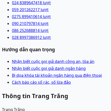
024 83896474
18
lượt
059 2012622
17
lượt
0275 8994106
14
lượt
090 2107978
14
lượt
086 2526888
14
lượt
028 89973869
12
lượt
Hướng dẫn quan trọng
Nhận biết cuộc gọi giả danh công an, tòa án
Nhận biết cuộc gọi giả danh ngân hàng
Bị dọa khóa tài khoản ngân hàng qua điện thoại
Cách báo cáo số rác, số lừa đảo
Thông tin Trang Trắng
Trang Trắng