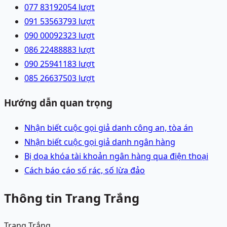
077 8319205
4
lượt
091 5356379
3
lượt
090 0009232
3
lượt
086 2248888
3
lượt
090 2594118
3
lượt
085 2663750
3
lượt
Hướng dẫn quan trọng
Nhận biết cuộc gọi giả danh công an, tòa án
Nhận biết cuộc gọi giả danh ngân hàng
Bị dọa khóa tài khoản ngân hàng qua điện thoại
Cách báo cáo số rác, số lừa đảo
Thông tin Trang Trắng
Trang Trắng