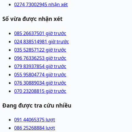
0274 7300294
5 nhận xét
Số vừa được nhận xét
085 2663750
1 giờ trước
024 83851498
1 giờ trước
035 5285712
2 giờ trước
096 7633625
3 giờ trước
079 8393785
4 giờ trước
055 9580477
4 giờ trước
076 3088903
4 giờ trước
070 2320881
5 giờ trước
Đang được tra cứu nhiều
091 4406537
5
lượt
086 2526888
4
lượt