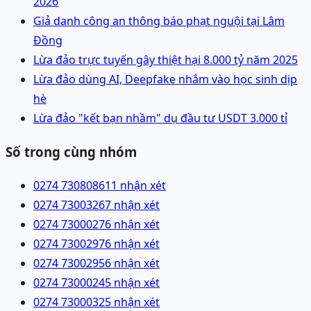
2026
Giả danh công an thông báo phạt nguội tại Lâm
Đồng
Lừa đảo trực tuyến gây thiệt hại 8.000 tỷ năm 2025
Lừa đảo dùng AI, Deepfake nhắm vào học sinh dịp
hè
Lừa đảo "kết bạn nhầm" dụ đầu tư USDT 3.000 tỉ
Số trong cùng nhóm
0274 7308086
11 nhận xét
0274 7300326
7 nhận xét
0274 7300027
6 nhận xét
0274 7300297
6 nhận xét
0274 7300295
6 nhận xét
0274 7300024
5 nhận xét
0274 7300032
5 nhận xét