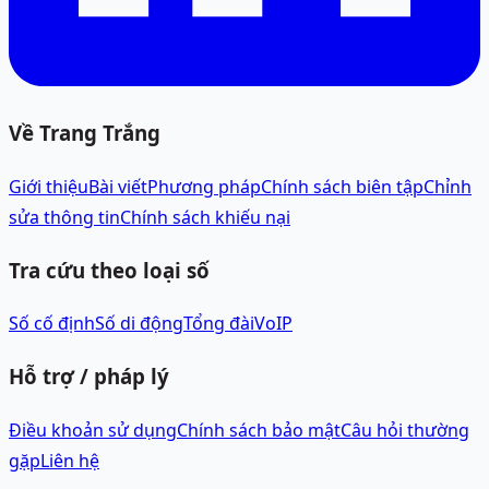
Về Trang Trắng
Giới thiệu
Bài viết
Phương pháp
Chính sách biên tập
Chỉnh
sửa thông tin
Chính sách khiếu nại
Tra cứu theo loại số
Số cố định
Số di động
Tổng đài
VoIP
Hỗ trợ / pháp lý
Điều khoản sử dụng
Chính sách bảo mật
Câu hỏi thường
gặp
Liên hệ