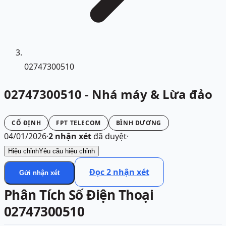
02747300510
02747300510 - Nhá máy & Lừa đảo
CỐ ĐỊNH
FPT TELECOM
BÌNH DƯƠNG
04/01/2026
·
2
nhận xét
đã duyệt
·
Hiệu chỉnh
Yêu cầu hiệu chỉnh
Đọc
2
nhận xét
Gửi nhận xét
Phân Tích Số Điện Thoại
02747300510