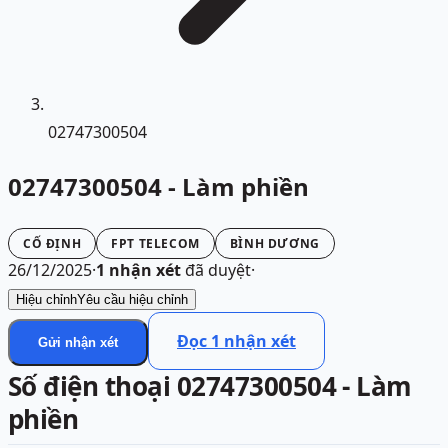
02747300504
02747300504 - Làm phiền
CỐ ĐỊNH
FPT TELECOM
BÌNH DƯƠNG
26/12/2025
·
1
nhận xét
đã duyệt
·
Hiệu chỉnh
Yêu cầu hiệu chỉnh
Đọc
1
nhận xét
Gửi nhận xét
Số điện thoại 02747300504 - Làm
phiền