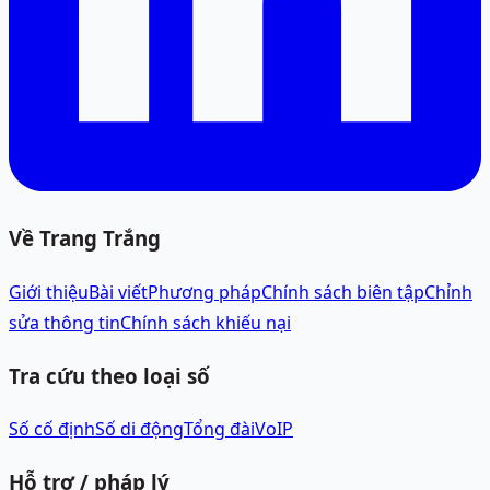
Về Trang Trắng
Giới thiệu
Bài viết
Phương pháp
Chính sách biên tập
Chỉnh
sửa thông tin
Chính sách khiếu nại
Tra cứu theo loại số
Số cố định
Số di động
Tổng đài
VoIP
Hỗ trợ / pháp lý