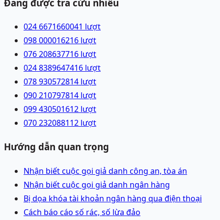
Đang được tra cứu nhiều
024 66716600
41
lượt
098 0000162
16
lượt
076 2086377
16
lượt
024 83896474
16
lượt
078 9305728
14
lượt
090 2107978
14
lượt
099 4305016
12
lượt
070 2320881
12
lượt
Hướng dẫn quan trọng
Nhận biết cuộc gọi giả danh công an, tòa án
Nhận biết cuộc gọi giả danh ngân hàng
Bị dọa khóa tài khoản ngân hàng qua điện thoại
Cách báo cáo số rác, số lừa đảo