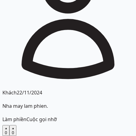
Khách
22/11/2024
Nha may lam phien.
Làm phiền
Cuộc gọi nhỡ
0
0