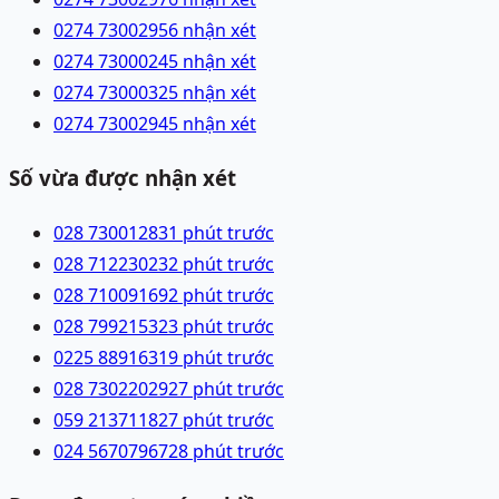
0274 7300295
6 nhận xét
0274 7300024
5 nhận xét
0274 7300032
5 nhận xét
0274 7300294
5 nhận xét
Số vừa được nhận xét
028 73001283
1 phút trước
028 71223023
2 phút trước
028 71009169
2 phút trước
028 79921532
3 phút trước
0225 8891631
9 phút trước
028 73022029
27 phút trước
059 2137118
27 phút trước
024 56707967
28 phút trước