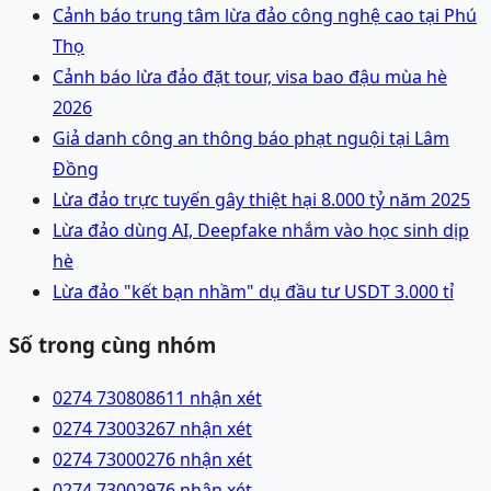
Cảnh báo trung tâm lừa đảo công nghệ cao tại Phú
Thọ
Cảnh báo lừa đảo đặt tour, visa bao đậu mùa hè
2026
Giả danh công an thông báo phạt nguội tại Lâm
Đồng
Lừa đảo trực tuyến gây thiệt hại 8.000 tỷ năm 2025
Lừa đảo dùng AI, Deepfake nhắm vào học sinh dịp
hè
Lừa đảo "kết bạn nhầm" dụ đầu tư USDT 3.000 tỉ
Số trong cùng nhóm
0274 7308086
11 nhận xét
0274 7300326
7 nhận xét
0274 7300027
6 nhận xét
0274 7300297
6 nhận xét