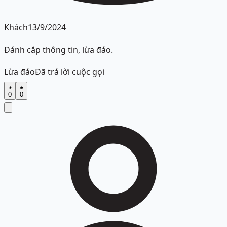
Khách
13/9/2024
Đánh cắp thông tin, lừa đảo.
Lừa đảo
Đã trả lời cuộc gọi
0
0