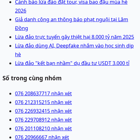
Cảnh báo lừa đảo đặt tour, visa bao đậu mùa hè
2026
Giả danh công an thông báo phạt nguội tại Lâm
Đồng
Lừa đảo trực tuyến gây thiệt hại 8.000 tỷ năm 2025
Lừa đảo dùng AI, Deepfake nhắm vào học sinh dịp
hè
Lừa đảo "kết bạn nhầm" dụ đầu tư USDT 3.000 tỉ
Số trong cùng nhóm
076 2086377
17 nhận xét
076 2123152
15 nhận xét
076 2269324
15 nhận xét
076 2297089
12 nhận xét
076 2011082
10 nhận xét
076 2096666
7 nhận xét