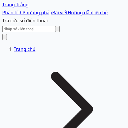
Trang Trắng
Phân tích
Phương pháp
Bài viết
Hướng dẫn
Liên hệ
Tra cứu số điện thoại
Trang chủ