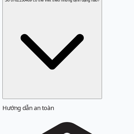
Số 0762150469 có thể viết theo những định dạng nào?
Hướng dẫn an toàn
Định dạng chuẩn là 0762150469. Các cách viết sau đây
đều được quy về cùng một số khi tra cứu: 076 2150469,
0762 150 469, 0762 15 04 69, +84762150469, +84 76
2150469.