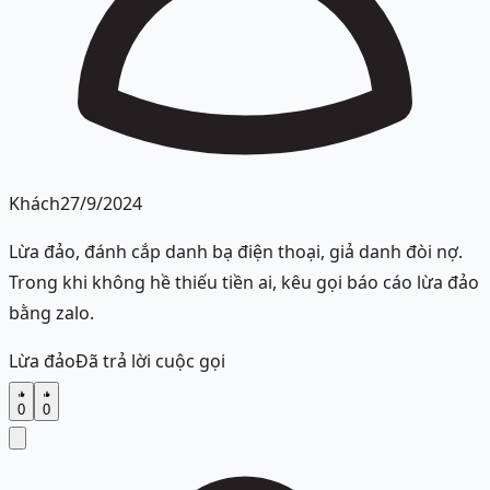
Khách
27/9/2024
Lừa đảo, đánh cắp danh bạ điện thoại, giả danh đòi nợ.
Trong khi không hề thiếu tiền ai, kêu gọi báo cáo lừa đảo
bằng zalo.
Lừa đảo
Đã trả lời cuộc gọi
0
0