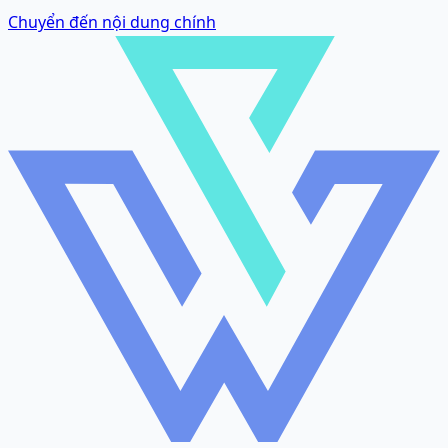
Chuyển đến nội dung chính