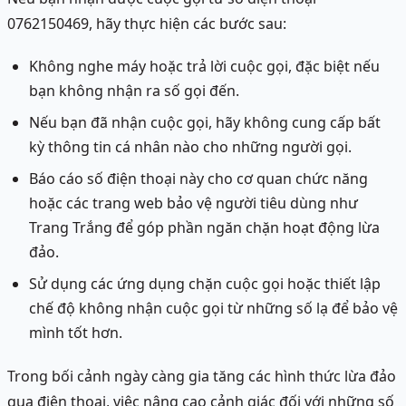
0762150469, hãy thực hiện các bước sau:
Không nghe máy hoặc trả lời cuộc gọi, đặc biệt nếu
bạn không nhận ra số gọi đến.
Nếu bạn đã nhận cuộc gọi, hãy không cung cấp bất
kỳ thông tin cá nhân nào cho những người gọi.
Báo cáo số điện thoại này cho cơ quan chức năng
hoặc các trang web bảo vệ người tiêu dùng như
Trang Trắng để góp phần ngăn chặn hoạt động lừa
đảo.
Sử dụng các ứng dụng chặn cuộc gọi hoặc thiết lập
chế độ không nhận cuộc gọi từ những số lạ để bảo vệ
mình tốt hơn.
Trong bối cảnh ngày càng gia tăng các hình thức lừa đảo
qua điện thoại, việc nâng cao cảnh giác đối với những số