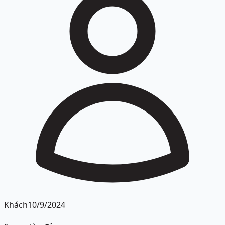
Khách
10/9/2024