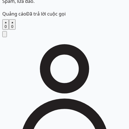
Spam, lừa đảo.
Quảng cáo
Đã trả lời cuộc gọi
0
0