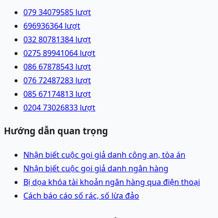
079 3407958
5
lượt
69693636
4
lượt
032 8078138
4
lượt
0275 8994106
4
lượt
086 6787854
3
lượt
076 7248728
3
lượt
085 6717481
3
lượt
0204 7302683
3
lượt
Hướng dẫn quan trọng
Nhận biết cuộc gọi giả danh công an, tòa án
Nhận biết cuộc gọi giả danh ngân hàng
Bị dọa khóa tài khoản ngân hàng qua điện thoại
Cách báo cáo số rác, số lừa đảo