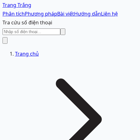
Trang Trắng
Phân tích
Phương pháp
Bài viết
Hướng dẫn
Liên hệ
Tra cứu số điện thoại
Trang chủ