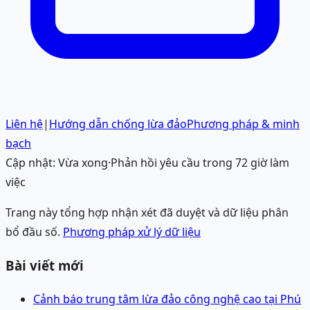
Liên hệ
|
Hướng dẫn chống lừa đảo
Phương pháp & minh
bạch
Cập nhật:
Vừa xong
·
Phản hồi yêu cầu trong 72 giờ làm
việc
Trang này tổng hợp nhận xét đã duyệt và dữ liệu phân
bổ đầu số.
Phương pháp xử lý dữ liệu
Bài viết mới
Cảnh báo trung tâm lừa đảo công nghệ cao tại Phú