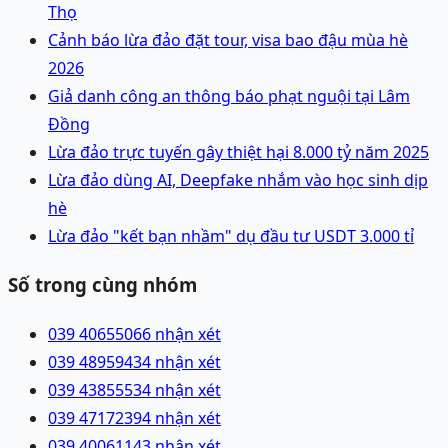
Thọ
Cảnh báo lừa đảo đặt tour, visa bao đậu mùa hè
2026
Giả danh công an thông báo phạt nguội tại Lâm
Đồng
Lừa đảo trực tuyến gây thiệt hại 8.000 tỷ năm 2025
Lừa đảo dùng AI, Deepfake nhắm vào học sinh dịp
hè
Lừa đảo "kết bạn nhầm" dụ đầu tư USDT 3.000 tỉ
Số trong cùng nhóm
039 4065506
6 nhận xét
039 4895943
4 nhận xét
039 4385553
4 nhận xét
039 4717239
4 nhận xét
039 4006114
3 nhận xét