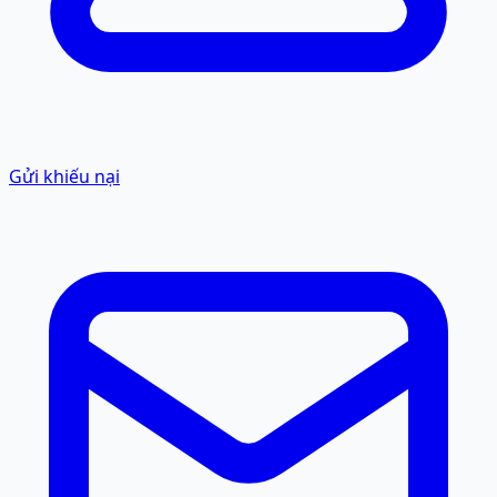
Gửi khiếu nại