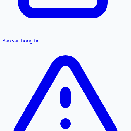
Báo sai thông tin