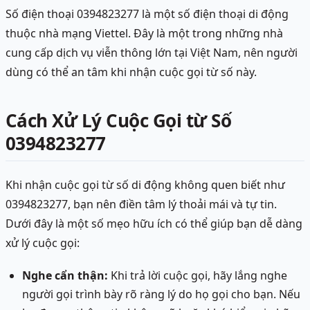
Số điện thoại 0394823277 là một số điện thoại di động
thuộc nhà mạng Viettel. Đây là một trong những nhà
cung cấp dịch vụ viễn thông lớn tại Việt Nam, nên người
dùng có thể an tâm khi nhận cuộc gọi từ số này.
Cách Xử Lý Cuộc Gọi từ Số
0394823277
Khi nhận cuộc gọi từ số di động không quen biết như
0394823277, bạn nên điền tâm lý thoải mái và tự tin.
Dưới đây là một số mẹo hữu ích có thể giúp bạn dễ dàng
xử lý cuộc gọi:
Nghe cẩn thận:
Khi trả lời cuộc gọi, hãy lắng nghe
người gọi trình bày rõ ràng lý do họ gọi cho bạn. Nếu