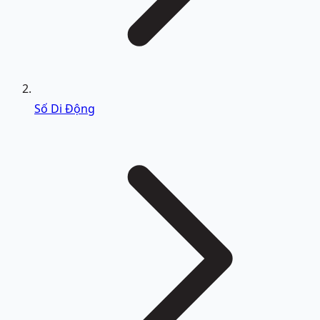
Số Di Động