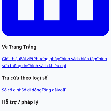
Về Trang Trắng
Giới thiệu
Bài viết
Phương pháp
Chính sách biên tập
Chỉnh
sửa thông tin
Chính sách khiếu nại
Tra cứu theo loại số
Số cố định
Số di động
Tổng đài
VoIP
Hỗ trợ / pháp lý