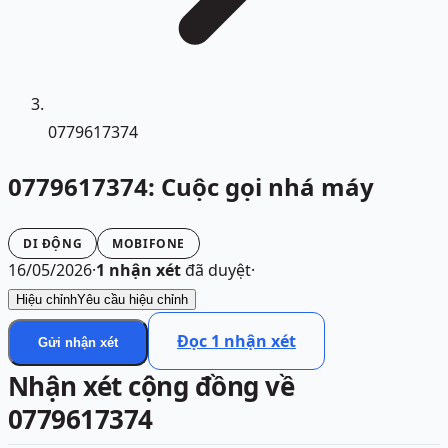
0779617374
0779617374: Cuộc gọi nhá máy
DI ĐỘNG
MOBIFONE
16/05/2026
·
1
nhận xét
đã duyệt
·
Hiệu chỉnh
Yêu cầu hiệu chỉnh
Đọc
1
nhận xét
Gửi nhận xét
Nhận xét cộng đồng về
0779617374