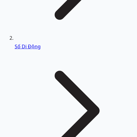
Số Di Động