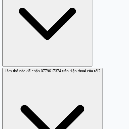
động, và gọi lại sẽ khiến bạn trở thành mục tiêu cho
những cuộc liên lạc lừa đảo tiếp theo.
Làm thế nào để chặn 0779617374 trên điện thoại của tôi?
Nhá máy chính nó không phải là lừa đảo trực tiếp,
nhưng nó là công cụ tiền tố của các hoạt động lừa đảo
hoặc quấy rối. 0779617374 sử dụng nhá máy để xác minh
rằng số của bạn đang hoạt động trước khi gửi các cuộc
gọi lừa đảo hoặc quảng cáo sau.