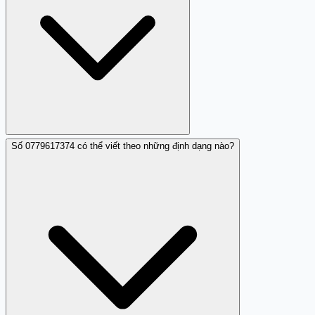
liên hệ MobiFone trực tiếp. Nếu các cuộc gọi tiếp tục sau
khi chặn, gọi 113 để báo công an. Đừng quên đóng góp
nhận xét trên Trang Trắng để cảnh báo cộng đồng.
Số 0779617374 có thể viết theo những định dạng nào?
Hiện tại, một người đóng góp đã ghi nhận hành vi nhá
máy từ 0779617374. Mặc dù số lượng báo cáo vẫn còn
hạn chế, hành vi này đủ để cảnh báo cộng đồng rằng đây
là số có rủi ro làm phiền. Nếu bạn cũng gặp tình trạng
tương tự, hãy đóng góp nhận xét của mình.