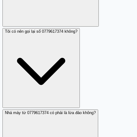
Tôi có nên gọi lại số 0779617374 không?
0779617374 là số di động MobiFone nhận một nhận xét
cảnh báo nhá máy. Hành vi này gọi gọi đến nhưng không
có lời thoại, chỉ để xác minh số điện thoại của bạn có
hoạt động. Đây thường là bước chuẩn bị cho các cuộc
lừa đảo hoặc quấy rối sau.
Nhá máy từ 0779617374 có phải là lừa đảo không?
Không. Gọi lại 0779617374 rất nguy hiểm vì nó có thể tốn
cước quốc tế hoặc kích hoạt những dịch vụ có phí ẩn.
Người gọi dùng nhá máy để xác định các số đang hoạt