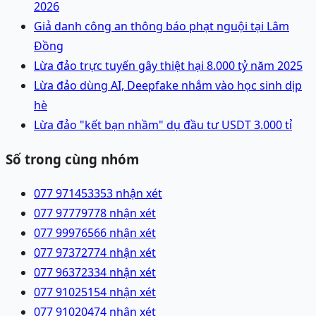
2026
Giả danh công an thông báo phạt nguội tại Lâm
Đồng
Lừa đảo trực tuyến gây thiệt hại 8.000 tỷ năm 2025
Lừa đảo dùng AI, Deepfake nhắm vào học sinh dịp
hè
Lừa đảo "kết bạn nhầm" dụ đầu tư USDT 3.000 tỉ
Số trong cùng nhóm
077 9714533
53 nhận xét
077 9777977
8 nhận xét
077 9997656
6 nhận xét
077 9737277
4 nhận xét
077 9637233
4 nhận xét
077 9102515
4 nhận xét
077 9102047
4 nhận xét