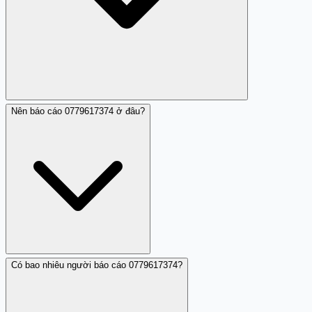
Nên báo cáo 0779617374 ở đâu?
Trên iOS: mở app Điện thoại, tìm 0779617374 trong lịch
sử, nhấn vào và chọn 'Chặn liên hệ'. Trên Android: mở
app Điện thoại, tìm 0779617374, nhấn lâu vào số, chọn
'Chặn số'. Bạn cũng nên báo cáo cho MobiFone tại tổng
đài chính thức để họ điều tra.
Có bao nhiêu người báo cáo 0779617374?
Bạn có thể báo cáo 0779617374 qua tổng đài 156 (Bộ
Thông tin và Truyền thông) để báo cuộc gọi rác, hoặc