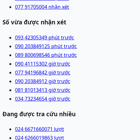
077 9170500
4 nhận xét
Số vừa được nhận xét
093 4230534
9 phút trước
090 2038491
25 phút trước
089 8006985
46 phút trước
090 4111530
2 giờ trước
077 9419684
2 giờ trước
090 2038491
2 giờ trước
081 8101341
3 giờ trước
034 7323465
4 giờ trước
Đang được tra cứu nhiều
024 66716600
71
lượt
024 62660198
63
lượt