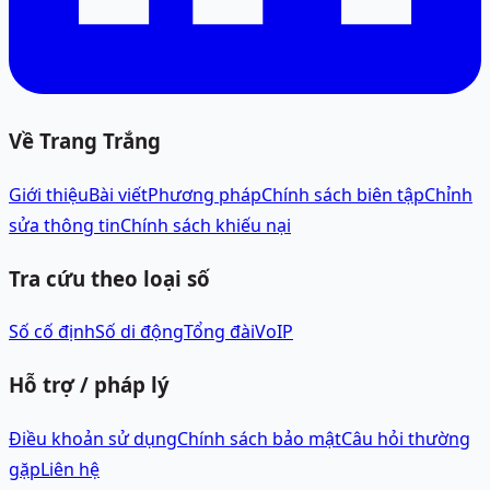
Về Trang Trắng
Giới thiệu
Bài viết
Phương pháp
Chính sách biên tập
Chỉnh
sửa thông tin
Chính sách khiếu nại
Tra cứu theo loại số
Số cố định
Số di động
Tổng đài
VoIP
Hỗ trợ / pháp lý
Điều khoản sử dụng
Chính sách bảo mật
Câu hỏi thường
gặp
Liên hệ