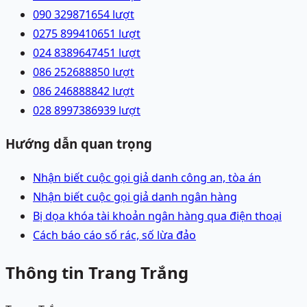
090 3298716
54
lượt
0275 8994106
51
lượt
024 83896474
51
lượt
086 2526888
50
lượt
086 2468888
42
lượt
028 89973869
39
lượt
Hướng dẫn quan trọng
Nhận biết cuộc gọi giả danh công an, tòa án
Nhận biết cuộc gọi giả danh ngân hàng
Bị dọa khóa tài khoản ngân hàng qua điện thoại
Cách báo cáo số rác, số lừa đảo
Thông tin Trang Trắng