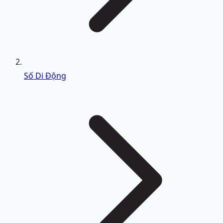
Số Di Động