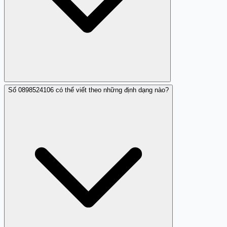
Số 0898524106 có thể viết theo những định dạng nào?
0898524106 là số di động được cấp phép bởi MobiFone.
Trong trường hợp số này liên tục làm phiền, MobiFone
có thể bị yêu cầu tạm khoá tài khoản hoặc điều tra chủ
số nếu có bằng chứng vi phạm quy định. Bạn nên liên hệ
nhà mạng trực tiếp để báo cáo hành vi này.