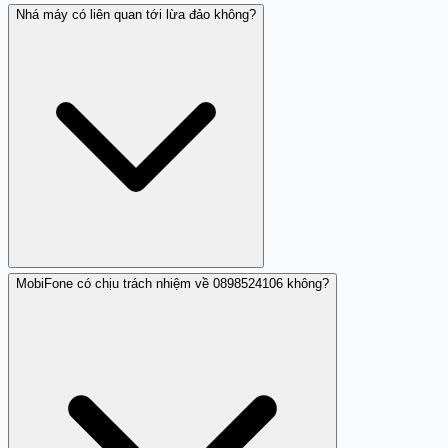
Nhá máy có liên quan tới lừa đảo không?
Bạn có thể gửi tin nhắn tới tổng đài 156 với cú pháp: S
0898524106 nhá máy gửi 156. Ngoài ra, liên hệ tổng đài
MobiFone (tên nhà mạng của số này) để thông báo.
Cộng đồng Trang Trắng cũng luôn chào đón những báo
cáo từ người dùng để cảnh báo số này cho những người
khác.
MobiFone có chịu trách nhiệm về 0898524106 không?
Nhá máy bản thân không phải lừa đảo trực tiếp, nhưng
nó có thể là dấu hiệu cho thấy số 0898524106 nằm trong
danh sách mục tiêu của những kẻ làm phiền hoặc thậm
chí những kẻ lừa đảo. Những nhóm này thường dùng
nhá máy để kiểm tra số điện thoại hợp lệ trước khi tiến
hành các cuộc gọi lừa đảo phức tạp hơn.