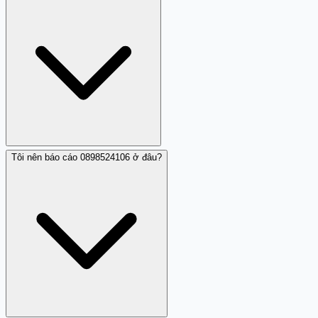
Không nên gọi lại. Nếu gọi lại 0898524106 là MobiFone,
bạn sẽ mất tiền cước của riêng mình. Đây là chiến lược
của những kẻ làm phiền hoặc lừa đảo để tạo doanh thu
qua cước gọi của bạn.
Tôi nên báo cáo 0898524106 ở đâu?
Trên điện thoại iPhone hoặc Android, vào ứng dụng Điện
thoại, tìm số 0898524106 trong danh sách cuộc gọi, nhấn
tuỳ chọn (ba chấm hoặc menu), chọn 'Chặn số' hoặc
'Thêm vào danh sách đen'. Ngoài ra, bạn có thể cài ứng
dụng Trang Trắng hoặc ứng dụng chặn cuộc gọi khác để
tự động chặn những số nhận nhiều báo cáo.