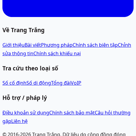
Về Trang Trắng
Giới thiệu
Bài viết
Phương pháp
Chính sách biên tập
Chỉnh
sửa thông tin
Chính sách khiếu nại
Tra cứu theo loại số
Số cố định
Số di động
Tổng đài
VoIP
Hỗ trợ / pháp lý
Điều khoản sử dụng
Chính sách bảo mật
Câu hỏi thường
gặp
Liên hệ
© 2016-
2026
Trang Trắng.
Dữ liệu do cộng đồng đóng