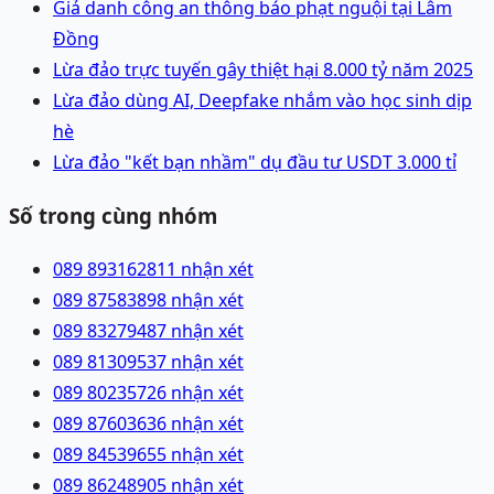
Giả danh công an thông báo phạt nguội tại Lâm
Đồng
Lừa đảo trực tuyến gây thiệt hại 8.000 tỷ năm 2025
Lừa đảo dùng AI, Deepfake nhắm vào học sinh dịp
hè
Lừa đảo "kết bạn nhầm" dụ đầu tư USDT 3.000 tỉ
Số trong cùng nhóm
089 8931628
11 nhận xét
089 8758389
8 nhận xét
089 8327948
7 nhận xét
089 8130953
7 nhận xét
089 8023572
6 nhận xét
089 8760363
6 nhận xét
089 8453965
5 nhận xét
089 8624890
5 nhận xét