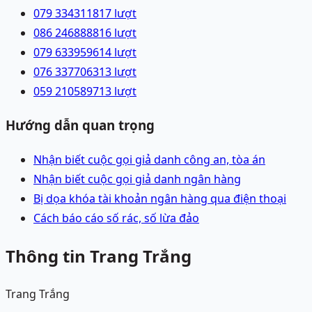
079 3343118
17
lượt
086 2468888
16
lượt
079 6339596
14
lượt
076 3377063
13
lượt
059 2105897
13
lượt
Hướng dẫn quan trọng
Nhận biết cuộc gọi giả danh công an, tòa án
Nhận biết cuộc gọi giả danh ngân hàng
Bị dọa khóa tài khoản ngân hàng qua điện thoại
Cách báo cáo số rác, số lừa đảo
Thông tin Trang Trắng
Trang Trắng