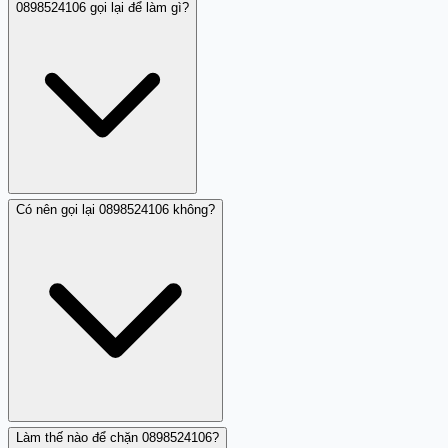
0898524106 gọi lại để làm gì?
Có nên gọi lại 0898524106 không?
Theo nhận xét được ghi nhận, 0898524106 thực hiện nhá
máy - cuộc gọi không có lời thoại. Đây là hành vi làm
phiền phổ biến nhằm kiểm tra xem số điện thoại của bạn
có hoạt động hay kích thích bạn gọi lại tốn cước.
Làm thế nào để chặn 0898524106?