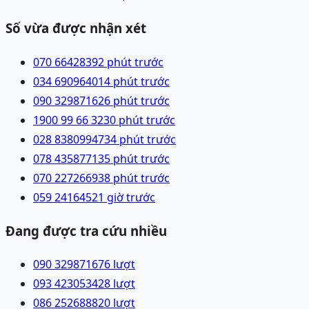
Số vừa được nhận xét
070 6642839
2 phút trước
034 6909640
14 phút trước
090 3298716
26 phút trước
1900 99 66 32
30 phút trước
028 83809947
34 phút trước
078 4358771
35 phút trước
070 2272669
38 phút trước
059 2416452
1 giờ trước
Đang được tra cứu nhiều
090 3298716
76
lượt
093 4230534
28
lượt
086 2526888
20
lượt