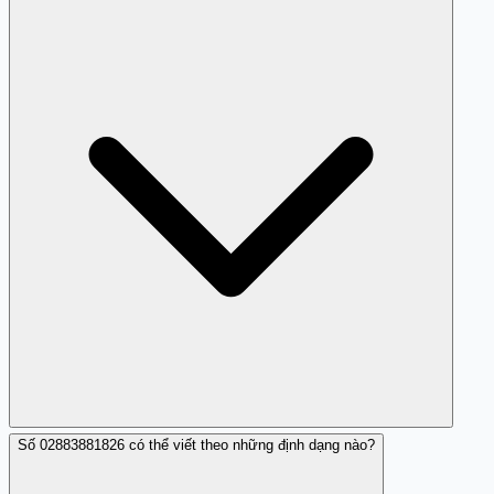
Bạn có thể báo cáo 02883881826 qua tổng đài 156 (Bộ
Thông tin và Truyền thông) với cú pháp báo cáo cuộc gọi
rác, hoặc liên hệ nhà cung cấp dịch vụ của bạn để đăng
ký chặn. Ngoài ra, hãy chia sẻ kinh nghiệm trên Trang
Trắng (trangtrang.com) để cộng đồng được cảnh báo
thêm.
Số 02883881826 có thể viết theo những định dạng nào?
Cuộc gọi nhá máy từ 02883881826 có thể có nhiều mục
đích: kiểm tra số điện thoại còn hoạt động, gây phí cước