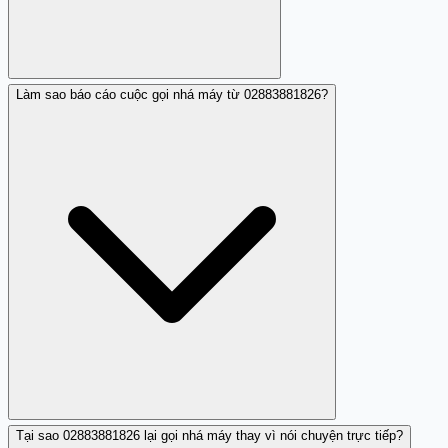
Làm sao báo cáo cuộc gọi nhá máy từ 02883881826?
Nếu bạn vừa gọi lại 02883881826, hãy theo dõi chi tiết
hóa điện thoại của bạn trong vài ngày tới để phát hiện
phí cước bất thường. Nếu thấy cuộc gọi tương tự tiếp tục
hoặc thực sự có sự cố về cước phí, hãy liên hệ nhà cung
cấp dịch vụ để yêu cầu hoàn phí. Từ nay chặn
02883881826 và tránh gọi lại các cuộc gọi nhá máy từ số
lạ.
Tại sao 02883881826 lại gọi nhá máy thay vì nói chuyện trực tiếp?