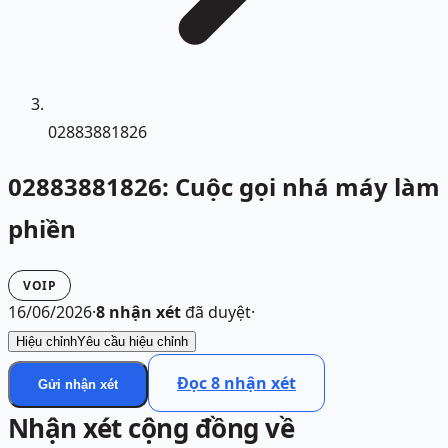
02883881826
02883881826: Cuộc gọi nhá máy làm
phiền
VOIP
16/06/2026
·
8
nhận xét
đã duyệt
·
Hiệu chỉnh
Yêu cầu hiệu chỉnh
Đọc
8
nhận xét
Gửi nhận xét
Nhận xét cộng đồng về