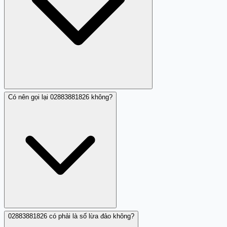
Có nên gọi lại 02883881826 không?
Đó là kiểu cuộc gọi nhá máy (nhá cước). Người đóng góp
nhận xét về 02883881826 cho biết cuộc gọi này kéo dài
chỉ 1 giây, không có lời nói, rồi tự động cúp. Đây thường
là kỹ thuật của các nhóm lừa đảo hoặc spam để kiểm tra
số điện thoại còn hoạt động, hoặc hy vọng bạn gọi lại để
tốn cước.
02883881826 có phải là số lừa đảo không?
Không nên gọi lại 02883881826. Nhân xét cộng đồng