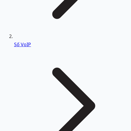
Số VoIP