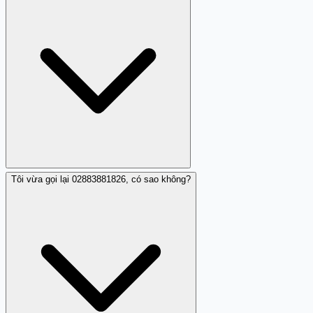
cảnh báo rằng đây là cuộc gọi nhá máy, và gọi lại có thể
dẫn đến phí cước bất ngờ, hoặc bạn sẽ vào đuôi của một
chiêu lừa đảo tiếp theo. Nếu tò mò, hãy kiểm tra qua
kênh chính thức (gọi tổng đài 156 hoặc cơ quan chính
phủ) thay vì gọi lại số lạ.
Tôi vừa gọi lại 02883881826, có sao không?
Theo một nhận xét cộng đồng, 02883881826 được cảnh
báo là có dấu hiệu lừa đảo hoặc làm phiền qua cuộc gọi
nhá máy. Tuy còn chỉ một nhận xét duy nhất, nhưng
hành vi này (nhá máy 1 giây, không lời thoại) là điển hình
của các cuộc gọi rác hoặc bước khởi động của lừa đảo.
Để an toàn, hãy chặn số này.