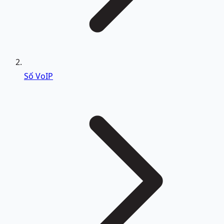
Số VoIP