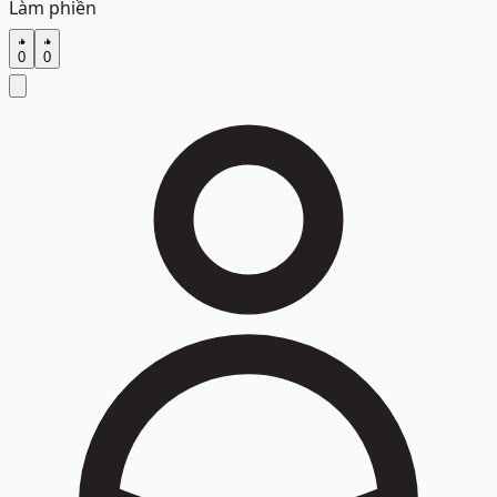
Làm phiền
0
0