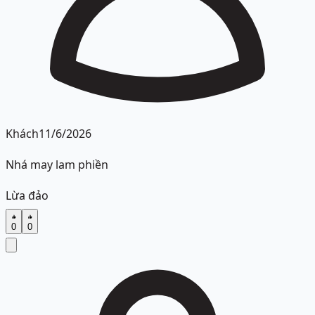
Khách
11/6/2026
Nhá may lam phiền
Lừa đảo
0
0