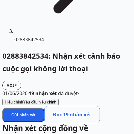
02883842534
02883842534: Nhận xét cảnh báo
cuộc gọi không lời thoại
VOIP
01/06/2026
·
19
nhận xét
đã duyệt
·
Hiệu chỉnh
Yêu cầu hiệu chỉnh
Đọc
19
nhận xét
Gửi nhận xét
Nhận xét cộng đồng về