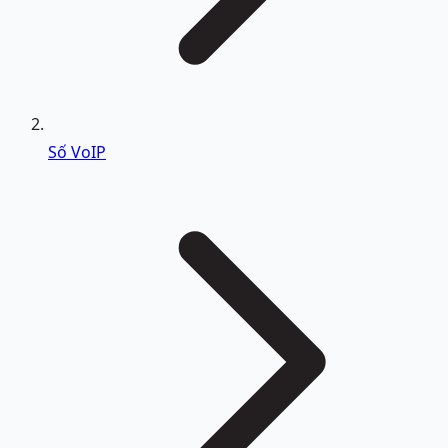
Số VoIP