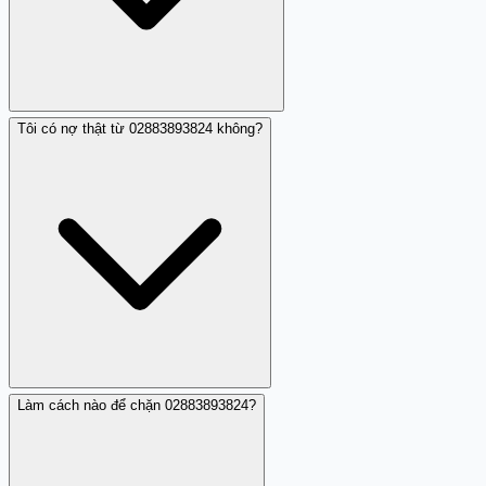
Tôi có nợ thật từ 02883893824 không?
Người gọi từ 02883893824 tuyên bố rằng số điện thoại
nhận cuộc gọi đang có nợ và yêu cầu thanh toán. Đây là
hình thức lừa đảo, người gọi tự gán khoản nợ mà người
dùng không có.
Làm cách nào để chặn 02883893824?
Dựa trên nhận xét cộng đồng, số 02883893824 được ghi
nhận là một đường dây lừa đảo đòi nợ. Nếu bạn nghi
ngờ có nợ thật, hãy liên hệ trực tiếp với ngân hàng hoặc