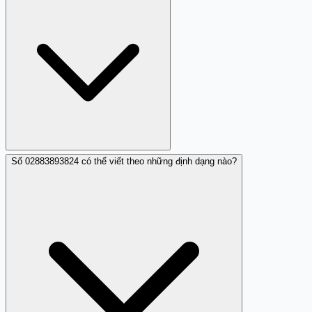
được cấp phát bởi các nhà cung cấp dịch vụ viễn thông
để sử dụng làm số đầu vào tổng đài. Điều này không bảo
đảm nguồn gốc hợp pháp của cuộc gọi, vì lừa đảo có thể
sử dụng công nghệ giả lập số hoặc số cấu hình giả.
Số 02883893824 có thể viết theo những định dạng nào?
Không nên gọi lại 02883893824. Gọi lại có thể: xác nhận
với lừa đảo rằng số của bạn đang hoạt động, dẫn đến
nhiều cuộc gọi spam hơn; tiêu tốn cước điện thoại nếu
đó là số nước ngoài hoặc số cao cấp; cung cấp thêm dữ
liệu để kẻ lừa đảo khai thác. Thay vào đó, nếu nghi ngờ
nợ thật, hãy liên hệ trực tiếp với ngân hàng qua tổng đài
chính thức.