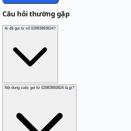
Câu hỏi thường gặp
Ai đã gọi từ số 02883893824?
Nội dung cuộc gọi từ 02883893824 là gì?
Một người đóng góp cho biết nhận cuộc gọi từ
02883893824 với nội dung tự gán khoản nợ và yêu cầu
thanh toán. Số này được ghi nhận là lừa đảo. Trang
Trắng không xác định danh tính người gọi, chỉ tổng hợp
nhận xét cộng đồng về rủi ro liên quan đến số này.