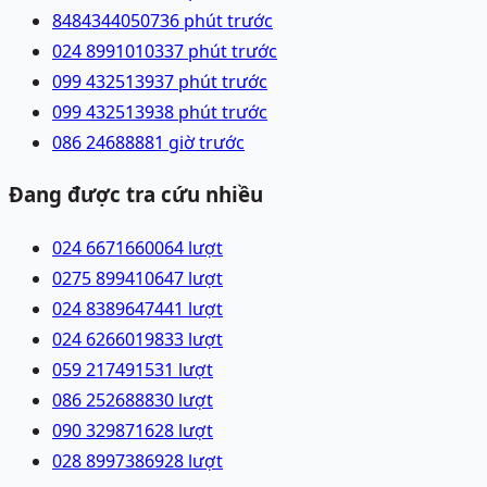
84843440507
36 phút trước
024 89910103
37 phút trước
099 4325139
37 phút trước
099 4325139
38 phút trước
086 2468888
1 giờ trước
Đang được tra cứu nhiều
024 66716600
64
lượt
0275 8994106
47
lượt
024 83896474
41
lượt
024 62660198
33
lượt
059 2174915
31
lượt
086 2526888
30
lượt
090 3298716
28
lượt
028 89973869
28
lượt