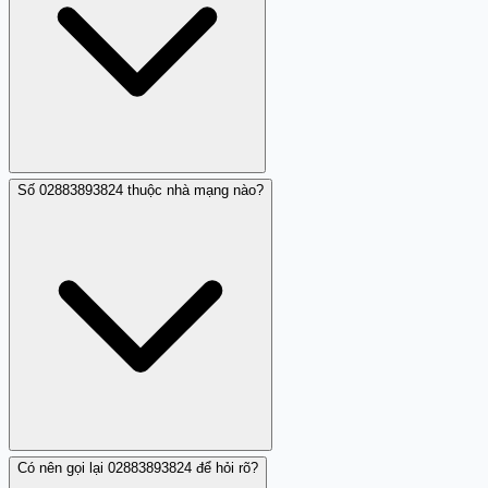
đơn vị tín dụng qua tổng đài chính thức in trên thẻ để
xác minh, thay vì trả lời cuộc gọi từ số này.
Số 02883893824 thuộc nhà mạng nào?
Hầu hết các điện thoại thông minh có chức năng chặn
số. Trên iPhone, mở ứng dụng Điện thoại, tìm số
02883893824 trong lịch sử gọi, chọn nút info (i) và bấm
'Chặn liên hệ này'. Trên Android, mở ứng dụng Điện
thoại, giữ số 02883893824 và chọn 'Chặn số'. Đồng thời
báo cáo số này qua tổng đài 156.
Có nên gọi lại 02883893824 để hỏi rõ?
Số 02883893824 là số cố định (bắt đầu bằng 028), thường