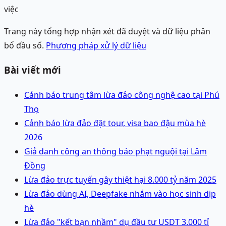
việc
Trang này tổng hợp nhận xét đã duyệt và dữ liệu phân
bổ đầu số.
Phương pháp xử lý dữ liệu
Bài viết mới
Cảnh báo trung tâm lừa đảo công nghệ cao tại Phú
Thọ
Cảnh báo lừa đảo đặt tour, visa bao đậu mùa hè
2026
Giả danh công an thông báo phạt nguội tại Lâm
Đồng
Lừa đảo trực tuyến gây thiệt hại 8.000 tỷ năm 2025
Lừa đảo dùng AI, Deepfake nhắm vào học sinh dịp
hè
Lừa đảo "kết bạn nhầm" dụ đầu tư USDT 3.000 tỉ