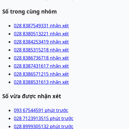
Số trong cùng nhóm
028 83875493
31 nhận xét
028 83805132
21 nhận xét
028 83842534
19 nhận xét
028 83853152
18 nhận xét
028 83867367
18 nhận xét
028 83874316
17 nhận xét
028 83865712
15 nhận xét
028 83885316
13 nhận xét
Số vừa được nhận xét
093 6754459
1 phút trước
028 71239135
15 phút trước
028 89993051
32 phút trước