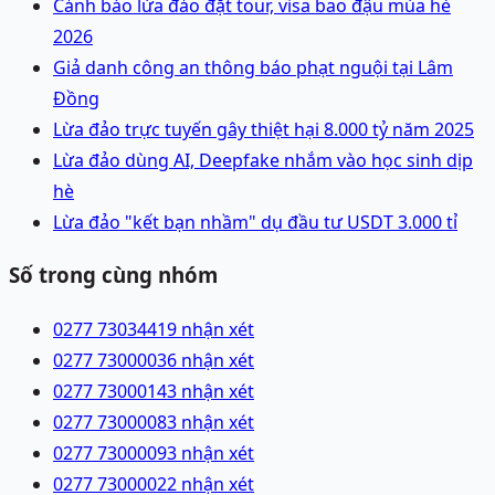
Cảnh báo lừa đảo đặt tour, visa bao đậu mùa hè
2026
Giả danh công an thông báo phạt nguội tại Lâm
Đồng
Lừa đảo trực tuyến gây thiệt hại 8.000 tỷ năm 2025
Lừa đảo dùng AI, Deepfake nhắm vào học sinh dịp
hè
Lừa đảo "kết bạn nhầm" dụ đầu tư USDT 3.000 tỉ
Số trong cùng nhóm
0277 7303441
9 nhận xét
0277 7300003
6 nhận xét
0277 7300014
3 nhận xét
0277 7300008
3 nhận xét
0277 7300009
3 nhận xét
0277 7300002
2 nhận xét