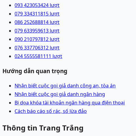
093 4230534
24
lượt
079 3343118
15
lượt
086 2526888
14
lượt
079 6339596
13
lượt
090 2107978
12
lượt
076 3377063
12
lượt
024 55555811
11
lượt
Hướng dẫn quan trọng
Nhận biết cuộc gọi giả danh công an, tòa án
Nhận biết cuộc gọi giả danh ngân hàng
Bị dọa khóa tài khoản ngân hàng qua điện thoại
Cách báo cáo số rác, số lừa đảo
Thông tin Trang Trắng