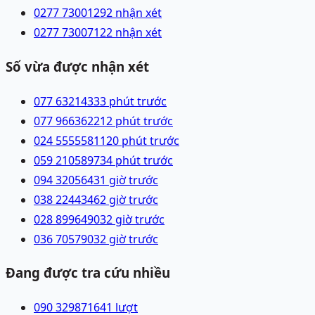
0277 7300129
2 nhận xét
0277 7300712
2 nhận xét
Số vừa được nhận xét
077 6321433
3 phút trước
077 9663622
12 phút trước
024 55555811
20 phút trước
059 2105897
34 phút trước
094 3205643
1 giờ trước
038 2244346
2 giờ trước
028 89964903
2 giờ trước
036 7057903
2 giờ trước
Đang được tra cứu nhiều
090 3298716
41
lượt