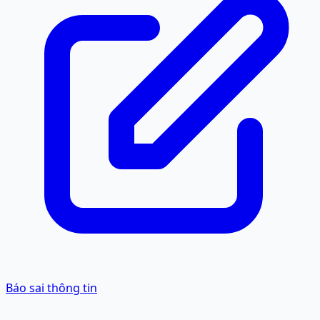
Báo sai thông tin