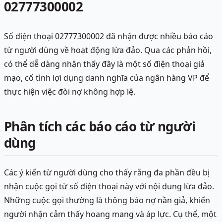
02777300002
Số điện thoại 02777300002 đã nhận được nhiều báo cáo
từ người dùng về hoạt động lừa đảo. Qua các phản hồi,
có thể dễ dàng nhận thấy đây là một số điện thoại giả
mạo, cố tình lợi dụng danh nghĩa của ngân hàng VP để
thực hiện việc đòi nợ không hợp lệ.
Phân tích các báo cáo từ người
dùng
Các ý kiến từ người dùng cho thấy rằng đa phần đều bị
nhận cuộc gọi từ số điện thoại này với nội dung lừa đảo.
Những cuộc gọi thường là thông báo nợ nần giả, khiến
người nhận cảm thấy hoang mang và áp lực. Cụ thể, một