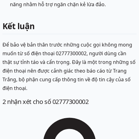
năng nhằm hỗ trợ ngăn chặn kẻ lừa đảo.
Kết luận
Để bảo vệ bản thân trước những cuộc gọi không mong
muốn từ số điện thoại 02777300002, người dùng cần
thật sự tỉnh táo và cẩn trọng. Đây là một trong những số
điện thoại nên được cảnh giác theo báo cáo từ Trang
Trắng, bộ phận cung cấp thông tin về độ tin cậy của số
điện thoại.
2
nhận xét
cho số 02777300002