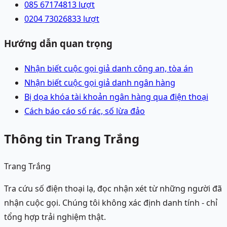
085 6717481
3
lượt
0204 7302683
3
lượt
Hướng dẫn quan trọng
Nhận biết cuộc gọi giả danh công an, tòa án
Nhận biết cuộc gọi giả danh ngân hàng
Bị dọa khóa tài khoản ngân hàng qua điện thoại
Cách báo cáo số rác, số lừa đảo
Thông tin Trang Trắng
Trang Trắng
Tra cứu số điện thoại lạ, đọc nhận xét từ những người đã
nhận cuộc gọi. Chúng tôi không xác định danh tính - chỉ
tổng hợp trải nghiệm thật.