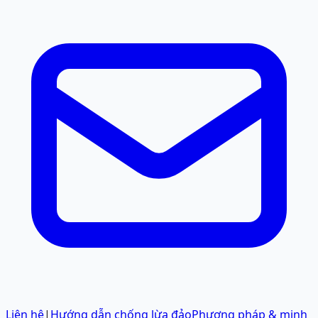
Liên hệ
|
Hướng dẫn chống lừa đảo
Phương pháp & minh