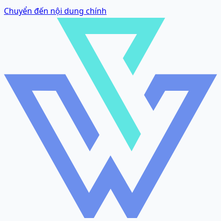
Chuyển đến nội dung chính