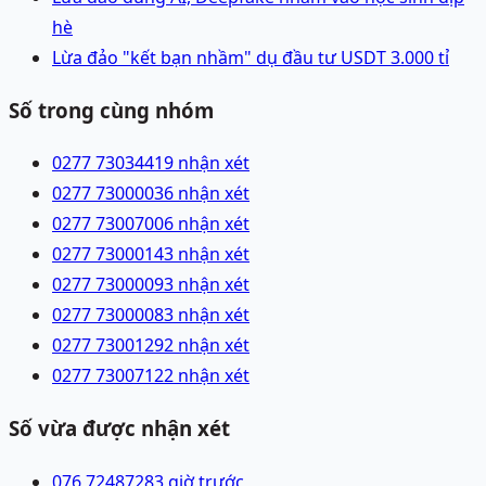
hè
Lừa đảo "kết bạn nhầm" dụ đầu tư USDT 3.000 tỉ
Số trong cùng nhóm
0277 7303441
9 nhận xét
0277 7300003
6 nhận xét
0277 7300700
6 nhận xét
0277 7300014
3 nhận xét
0277 7300009
3 nhận xét
0277 7300008
3 nhận xét
0277 7300129
2 nhận xét
0277 7300712
2 nhận xét
Số vừa được nhận xét
076 7248728
3 giờ trước