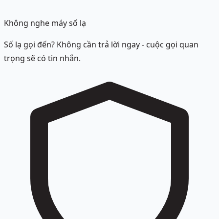
Không nghe máy số lạ
Số lạ gọi đến? Không cần trả lời ngay - cuộc gọi quan
trọng sẽ có tin nhắn.