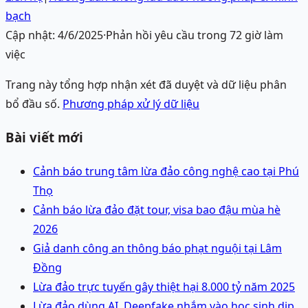
bạch
Cập nhật:
4/6/2025
·
Phản hồi yêu cầu trong 72 giờ làm
việc
Trang này tổng hợp nhận xét đã duyệt và dữ liệu phân
bổ đầu số.
Phương pháp xử lý dữ liệu
Bài viết mới
Cảnh báo trung tâm lừa đảo công nghệ cao tại Phú
Thọ
Cảnh báo lừa đảo đặt tour, visa bao đậu mùa hè
2026
Giả danh công an thông báo phạt nguội tại Lâm
Đồng
Lừa đảo trực tuyến gây thiệt hại 8.000 tỷ năm 2025
Lừa đảo dùng AI, Deepfake nhắm vào học sinh dịp