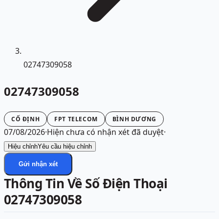
02747309058
02747309058
CỐ ĐỊNH
FPT TELECOM
BÌNH DƯƠNG
07/08/2026
·
Hiện chưa có nhận xét đã duyệt
·
Hiệu chỉnh
Yêu cầu hiệu chỉnh
Gửi nhận xét
Thông Tin Về Số Điện Thoại
02747309058