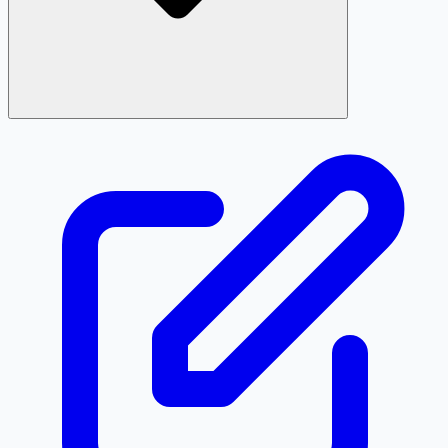
Định dạng chuẩn là 02747309058. Các cách viết sau đây
đều được quy về cùng một số khi tra cứu: 027 47309058,
027 4730 9058, +842747309058, +84 27 47309058.