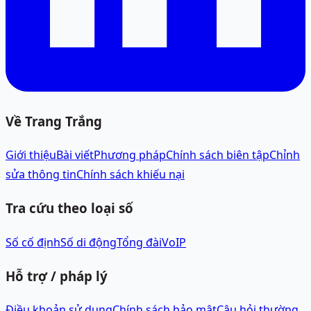
Về Trang Trắng
Giới thiệu
Bài viết
Phương pháp
Chính sách biên tập
Chỉnh
sửa thông tin
Chính sách khiếu nại
Tra cứu theo loại số
Số cố định
Số di động
Tổng đài
VoIP
Hỗ trợ / pháp lý
Điều khoản sử dụng
Chính sách bảo mật
Câu hỏi thường