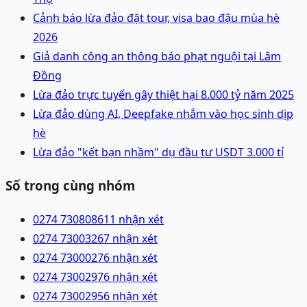
Cảnh báo lừa đảo đặt tour, visa bao đậu mùa hè
2026
Giả danh công an thông báo phạt nguội tại Lâm
Đồng
Lừa đảo trực tuyến gây thiệt hại 8.000 tỷ năm 2025
Lừa đảo dùng AI, Deepfake nhắm vào học sinh dịp
hè
Lừa đảo "kết bạn nhầm" dụ đầu tư USDT 3.000 tỉ
Số trong cùng nhóm
0274 7308086
11 nhận xét
0274 7300326
7 nhận xét
0274 7300027
6 nhận xét
0274 7300297
6 nhận xét
0274 7300295
6 nhận xét