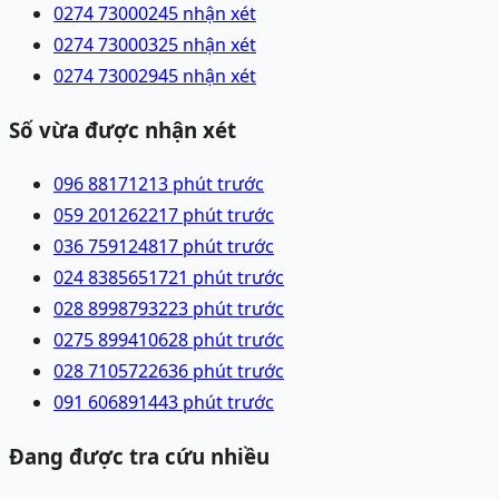
0274 7300024
5 nhận xét
0274 7300032
5 nhận xét
0274 7300294
5 nhận xét
Số vừa được nhận xét
096 8817121
3 phút trước
059 2012622
17 phút trước
036 7591248
17 phút trước
024 83856517
21 phút trước
028 89987932
23 phút trước
0275 8994106
28 phút trước
028 71057226
36 phút trước
091 6068914
43 phút trước
Đang được tra cứu nhiều