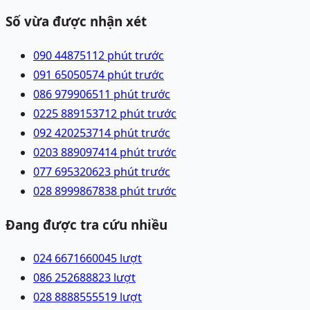
Số vừa được nhận xét
090 4487511
2 phút trước
091 6505057
4 phút trước
086 9799065
11 phút trước
0225 8891537
12 phút trước
092 4202537
14 phút trước
0203 8890974
14 phút trước
077 6953206
23 phút trước
028 89998678
38 phút trước
Đang được tra cứu nhiều
024 66716600
45
lượt
086 2526888
23
lượt
028 88885555
19
lượt