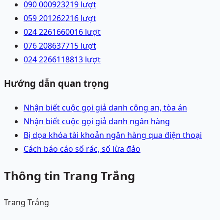
090 0009232
19
lượt
059 2012622
16
lượt
024 22616600
16
lượt
076 2086377
15
lượt
024 22661188
13
lượt
Hướng dẫn quan trọng
Nhận biết cuộc gọi giả danh công an, tòa án
Nhận biết cuộc gọi giả danh ngân hàng
Bị dọa khóa tài khoản ngân hàng qua điện thoại
Cách báo cáo số rác, số lừa đảo
Thông tin Trang Trắng
Trang Trắng