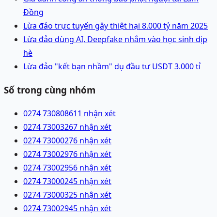
Đồng
Lừa đảo trực tuyến gây thiệt hại 8.000 tỷ năm 2025
Lừa đảo dùng AI, Deepfake nhắm vào học sinh dịp
hè
Lừa đảo "kết bạn nhầm" dụ đầu tư USDT 3.000 tỉ
Số trong cùng nhóm
0274 7308086
11 nhận xét
0274 7300326
7 nhận xét
0274 7300027
6 nhận xét
0274 7300297
6 nhận xét
0274 7300295
6 nhận xét
0274 7300024
5 nhận xét
0274 7300032
5 nhận xét
0274 7300294
5 nhận xét