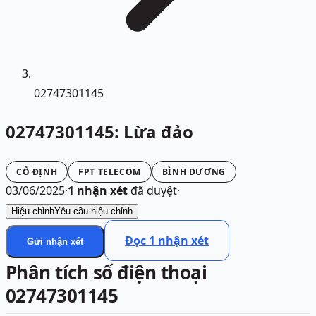
02747301145
02747301145: Lừa đảo
CỐ ĐỊNH
FPT TELECOM
BÌNH DƯƠNG
03/06/2025
·
1
nhận xét
đã duyệt
·
Hiệu chỉnh
Yêu cầu hiệu chỉnh
Đọc
1
nhận xét
Gửi nhận xét
Phân tích số điện thoại
02747301145