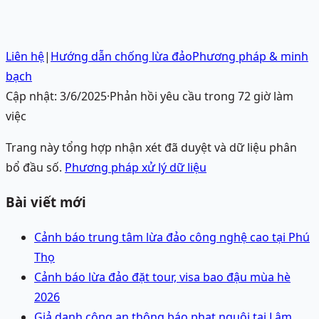
Liên hệ
|
Hướng dẫn chống lừa đảo
Phương pháp & minh
bạch
Cập nhật:
3/6/2025
·
Phản hồi yêu cầu trong 72 giờ làm
việc
Trang này tổng hợp nhận xét đã duyệt và dữ liệu phân
bổ đầu số.
Phương pháp xử lý dữ liệu
Bài viết mới
Cảnh báo trung tâm lừa đảo công nghệ cao tại Phú
Thọ
Cảnh báo lừa đảo đặt tour, visa bao đậu mùa hè
2026
Giả danh công an thông báo phạt nguội tại Lâm