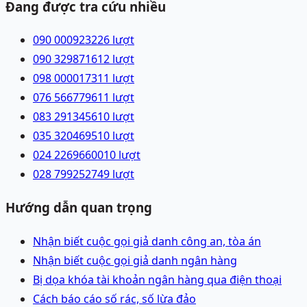
Đang được tra cứu nhiều
090 0009232
26
lượt
090 3298716
12
lượt
098 0000173
11
lượt
076 5667796
11
lượt
083 2913456
10
lượt
035 3204695
10
lượt
024 22696600
10
lượt
028 79925274
9
lượt
Hướng dẫn quan trọng
Nhận biết cuộc gọi giả danh công an, tòa án
Nhận biết cuộc gọi giả danh ngân hàng
Bị dọa khóa tài khoản ngân hàng qua điện thoại
Cách báo cáo số rác, số lừa đảo