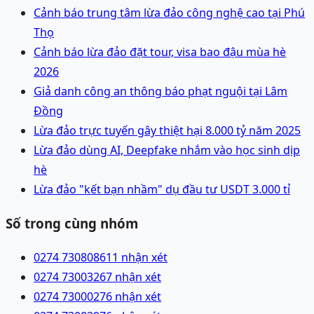
Cảnh báo trung tâm lừa đảo công nghệ cao tại Phú
Thọ
Cảnh báo lừa đảo đặt tour, visa bao đậu mùa hè
2026
Giả danh công an thông báo phạt nguội tại Lâm
Đồng
Lừa đảo trực tuyến gây thiệt hại 8.000 tỷ năm 2025
Lừa đảo dùng AI, Deepfake nhắm vào học sinh dịp
hè
Lừa đảo "kết bạn nhầm" dụ đầu tư USDT 3.000 tỉ
Số trong cùng nhóm
0274 7308086
11 nhận xét
0274 7300326
7 nhận xét
0274 7300027
6 nhận xét