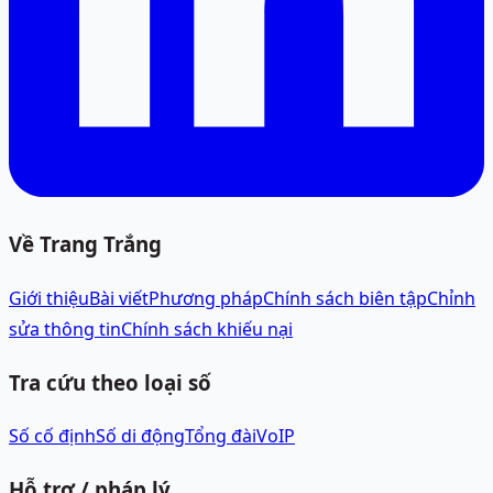
Về Trang Trắng
Giới thiệu
Bài viết
Phương pháp
Chính sách biên tập
Chỉnh
sửa thông tin
Chính sách khiếu nại
Tra cứu theo loại số
Số cố định
Số di động
Tổng đài
VoIP
Hỗ trợ / pháp lý