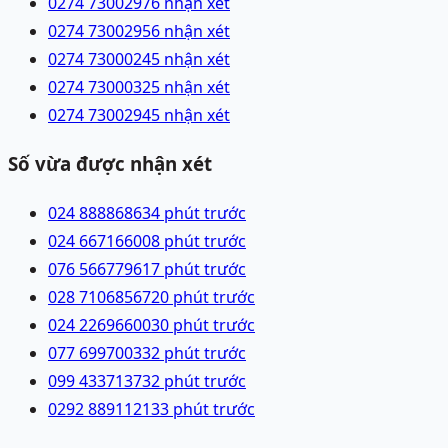
0274 7300297
6 nhận xét
0274 7300295
6 nhận xét
0274 7300024
5 nhận xét
0274 7300032
5 nhận xét
0274 7300294
5 nhận xét
Số vừa được nhận xét
024 88886863
4 phút trước
024 66716600
8 phút trước
076 5667796
17 phút trước
028 71068567
20 phút trước
024 22696600
30 phút trước
077 6997003
32 phút trước
099 4337137
32 phút trước
0292 8891121
33 phút trước