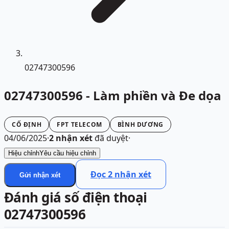
02747300596
02747300596 - Làm phiền và Đe dọa
CỐ ĐỊNH
FPT TELECOM
BÌNH DƯƠNG
04/06/2025
·
2
nhận xét
đã duyệt
·
Hiệu chỉnh
Yêu cầu hiệu chỉnh
Đọc
2
nhận xét
Gửi nhận xét
Đánh giá số điện thoại
02747300596