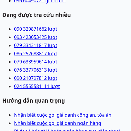
036 6049072
1 giờ trước
Đang được tra cứu nhiều
090 3298716
62
lượt
093 4230534
25
lượt
079 3343118
17
lượt
086 2526888
17
lượt
079 6339596
14
lượt
076 3377063
13
lượt
090 2107978
12
lượt
024 55555811
11
lượt
Hướng dẫn quan trọng
Nhận biết cuộc gọi giả danh công an, tòa án
Nhận biết cuộc gọi giả danh ngân hàng