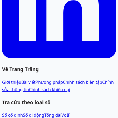
Về Trang Trắng
Giới thiệu
Bài viết
Phương pháp
Chính sách biên tập
Chỉnh
sửa thông tin
Chính sách khiếu nại
Tra cứu theo loại số
Số cố định
Số di động
Tổng đài
VoIP