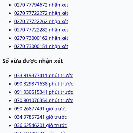
0270 7779467
2 nhận xét
0270 7772227
2 nhận xét
0270 7772226
2 nhận xét
0270 7772228
2 nhận xét
0270 7300016
2 nhận xét
0270 7300015
1 nhận xét
Số vừa được nhận xét
033 9193774
11 phút trước
090 3298716
38 phút trước
091 9305153
41 phút trước
070 8010763
54 phút trước
090 2687749
1 giờ trước
034 9785724
1 giờ trước
036 6254620
1 giờ trước