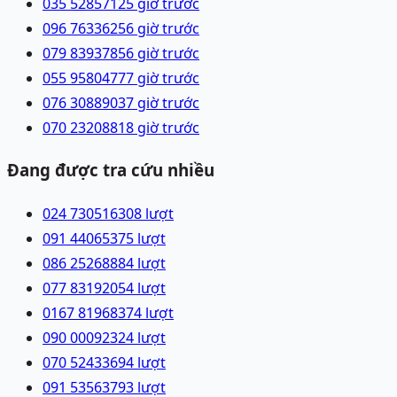
035 5285712
5 giờ trước
096 7633625
6 giờ trước
079 8393785
6 giờ trước
055 9580477
7 giờ trước
076 3088903
7 giờ trước
070 2320881
8 giờ trước
Đang được tra cứu nhiều
024 73051630
8
lượt
091 4406537
5
lượt
086 2526888
4
lượt
077 8319205
4
lượt
0167 8196837
4
lượt
090 0009232
4
lượt
070 5243369
4
lượt
091 5356379
3
lượt