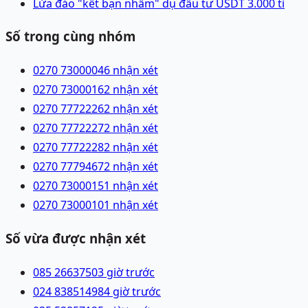
Lừa đảo "kết bạn nhầm" dụ đầu tư USDT 3.000 tỉ
Số trong cùng nhóm
0270 7300004
6 nhận xét
0270 7300016
2 nhận xét
0270 7772226
2 nhận xét
0270 7772227
2 nhận xét
0270 7772228
2 nhận xét
0270 7779467
2 nhận xét
0270 7300015
1 nhận xét
0270 7300010
1 nhận xét
Số vừa được nhận xét
085 2663750
3 giờ trước
024 83851498
4 giờ trước