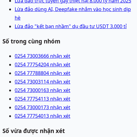
Lừa đảo trực tuyến gây thiệt hại 8.000 tỷ năm 2025
Lừa đảo dùng AI, Deepfake nhắm vào học sinh dịp
hè
Lừa đảo "kết bạn nhầm" dụ đầu tư USDT 3.000 tỉ
Số trong cùng nhóm
0254 7300366
6 nhận xét
0254 7775420
4 nhận xét
0254 7778880
4 nhận xét
0254 7300311
4 nhận xét
0254 7300016
3 nhận xét
0254 7775411
3 nhận xét
0254 7300017
3 nhận xét
0254 7775401
3 nhận xét
Số vừa được nhận xét