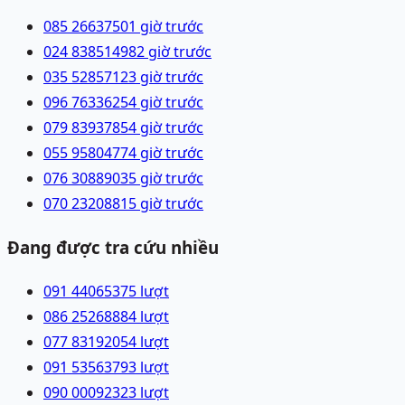
085 2663750
1 giờ trước
024 83851498
2 giờ trước
035 5285712
3 giờ trước
096 7633625
4 giờ trước
079 8393785
4 giờ trước
055 9580477
4 giờ trước
076 3088903
5 giờ trước
070 2320881
5 giờ trước
Đang được tra cứu nhiều
091 4406537
5
lượt
086 2526888
4
lượt
077 8319205
4
lượt
091 5356379
3
lượt
090 0009232
3
lượt