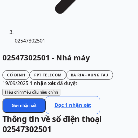
02547302501
02547302501 - Nhá máy
CỐ ĐỊNH
FPT TELECOM
BÀ RỊA - VŨNG TÀU
19/09/2025
·
1
nhận xét
đã duyệt
·
Hiệu chỉnh
Yêu cầu hiệu chỉnh
Đọc
1
nhận xét
Gửi nhận xét
Thông tin về số điện thoại
02547302501