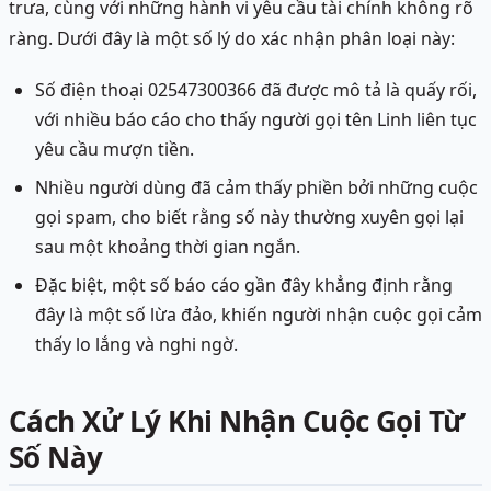
trưa, cùng với những hành vi yêu cầu tài chính không rõ
ràng. Dưới đây là một số lý do xác nhận phân loại này:
Số điện thoại 02547300366 đã được mô tả là quấy rối,
với nhiều báo cáo cho thấy người gọi tên Linh liên tục
yêu cầu mượn tiền.
Nhiều người dùng đã cảm thấy phiền bởi những cuộc
gọi spam, cho biết rằng số này thường xuyên gọi lại
sau một khoảng thời gian ngắn.
Đặc biệt, một số báo cáo gần đây khẳng định rằng
đây là một số lừa đảo, khiến người nhận cuộc gọi cảm
thấy lo lắng và nghi ngờ.
Cách Xử Lý Khi Nhận Cuộc Gọi Từ
Số Này