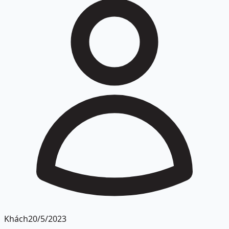
Khách
20/5/2023