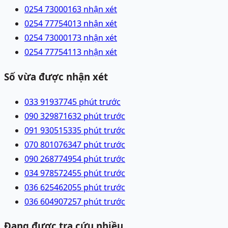
0254 7300016
3 nhận xét
0254 7775401
3 nhận xét
0254 7300017
3 nhận xét
0254 7775411
3 nhận xét
Số vừa được nhận xét
033 9193774
5 phút trước
090 3298716
32 phút trước
091 9305153
35 phút trước
070 8010763
47 phút trước
090 2687749
54 phút trước
034 9785724
55 phút trước
036 6254620
55 phút trước
036 6049072
57 phút trước
Đang được tra cứu nhiều