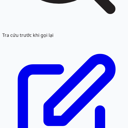
Tra cứu trước khi gọi lại