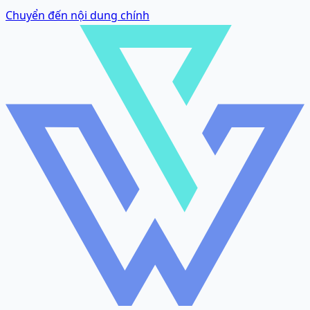
Chuyển đến nội dung chính