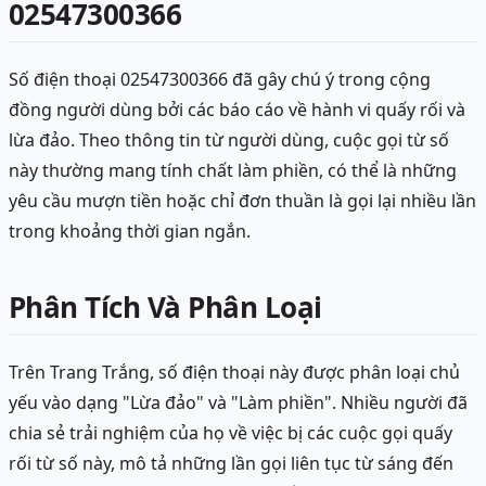
02547300366
Số điện thoại 02547300366 đã gây chú ý trong cộng
đồng người dùng bởi các báo cáo về hành vi quấy rối và
lừa đảo. Theo thông tin từ người dùng, cuộc gọi từ số
này thường mang tính chất làm phiền, có thể là những
yêu cầu mượn tiền hoặc chỉ đơn thuần là gọi lại nhiều lần
trong khoảng thời gian ngắn.
Phân Tích Và Phân Loại
Trên Trang Trắng, số điện thoại này được phân loại chủ
yếu vào dạng "Lừa đảo" và "Làm phiền". Nhiều người đã
chia sẻ trải nghiệm của họ về việc bị các cuộc gọi quấy
rối từ số này, mô tả những lần gọi liên tục từ sáng đến