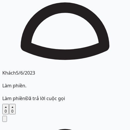
Khách
5/6/2023
Làm phiền.
Làm phiền
Đã trả lời cuộc gọi
0
0