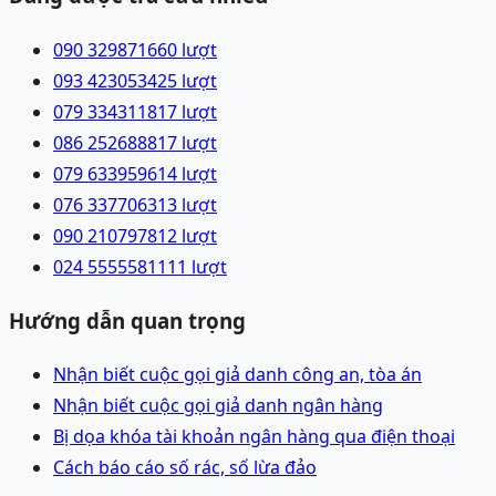
090 3298716
60
lượt
093 4230534
25
lượt
079 3343118
17
lượt
086 2526888
17
lượt
079 6339596
14
lượt
076 3377063
13
lượt
090 2107978
12
lượt
024 55555811
11
lượt
Hướng dẫn quan trọng
Nhận biết cuộc gọi giả danh công an, tòa án
Nhận biết cuộc gọi giả danh ngân hàng
Bị dọa khóa tài khoản ngân hàng qua điện thoại
Cách báo cáo số rác, số lừa đảo