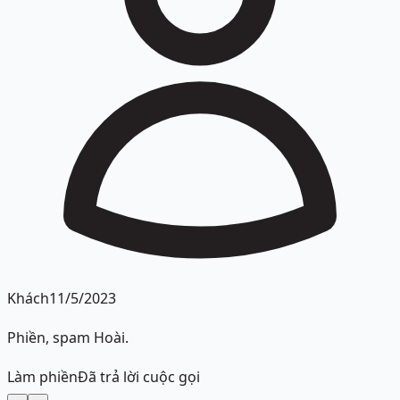
Khách
11/5/2023
Phiền, spam Hoài.
Làm phiền
Đã trả lời cuộc gọi