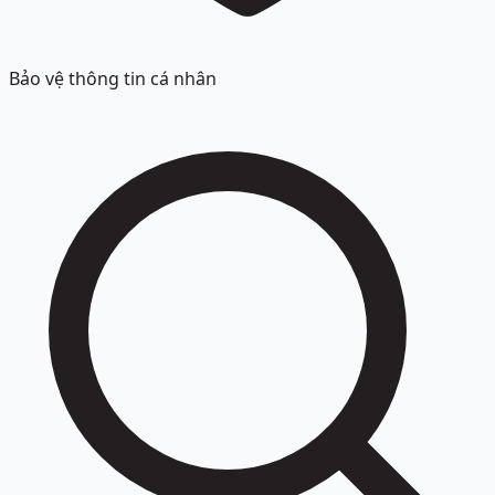
Bảo vệ thông tin cá nhân