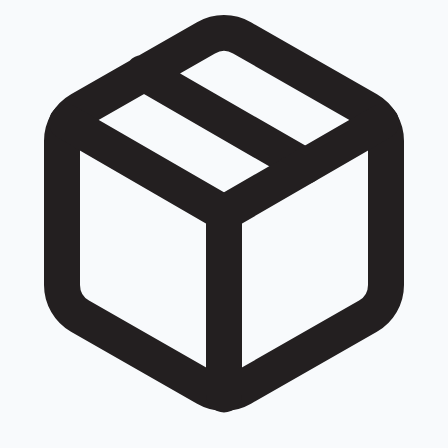
025 4730 0366, +842547300366, +84 25 47300366.