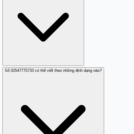
Số 02547775733 có thể viết theo những định dạng nào?
Bạn có thể tìm kiếm thông tin về số này tránh qua Trang
Trắng.