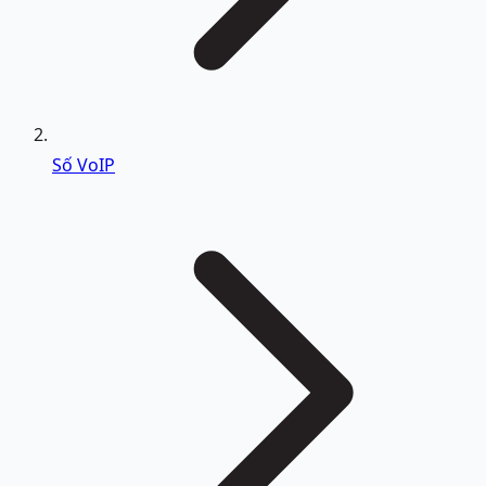
Số VoIP