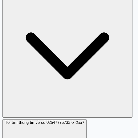
này.
Tôi tìm thông tin về số 02547775733 ở đâu?
Có, nhiều người đã xác định đây là số lừa đảo.