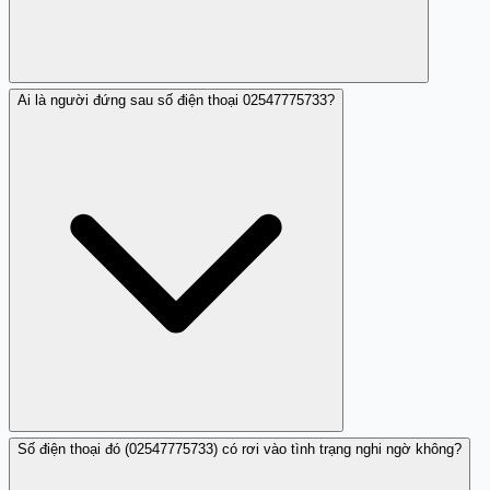
Ai là người đứng sau số điện thoại 02547775733?
Người dùng cảnh báo về hành vi nhá máy lừa đảo từ số
này.
Số điện thoại đó (02547775733) có rơi vào tình trạng nghi ngờ không?
Hiện tại chưa có thông tin rõ ràng về người sở hữu số