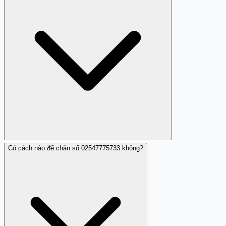
Có cách nào để chặn số 02547775733 không?
Hãy không gọi lại và có thể báo cáo cho các cơ quan
chức năng.