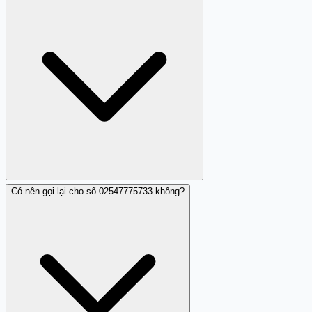
Có nên gọi lại cho số 02547775733 không?
Không, số 02547775733 được xác định là nhá máy lừa
đảo.