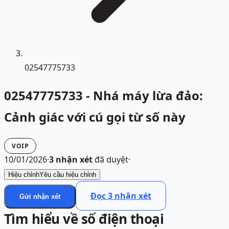
02547775733
02547775733 - Nhá máy lừa đảo:
Cảnh giác với cú gọi từ số này
VOIP
10/01/2026
·
3
nhận xét
đã duyệt
·
Hiệu chỉnh
Yêu cầu hiệu chỉnh
Đọc
3
nhận xét
Gửi nhận xét
Tìm hiểu về số điện thoại