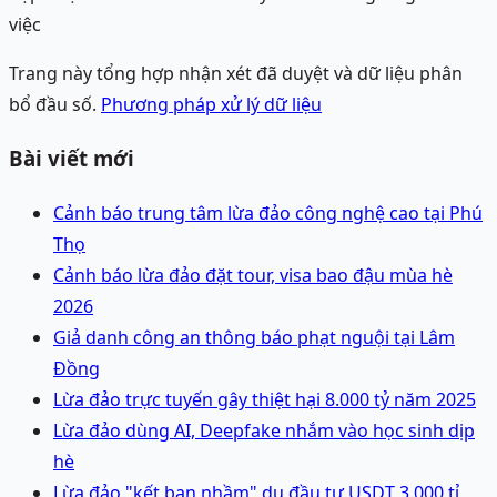
việc
Trang này tổng hợp nhận xét đã duyệt và dữ liệu phân
bổ đầu số.
Phương pháp xử lý dữ liệu
Bài viết mới
Cảnh báo trung tâm lừa đảo công nghệ cao tại Phú
Thọ
Cảnh báo lừa đảo đặt tour, visa bao đậu mùa hè
2026
Giả danh công an thông báo phạt nguội tại Lâm
Đồng
Lừa đảo trực tuyến gây thiệt hại 8.000 tỷ năm 2025
Lừa đảo dùng AI, Deepfake nhắm vào học sinh dịp
hè
Lừa đảo "kết bạn nhầm" dụ đầu tư USDT 3.000 tỉ