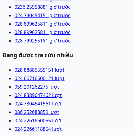
0236 2555888
1 giờ trước
024 73045415
1 giờ trước
028 89962581
1 giờ trước
028 89962581
1 giờ trước
028 79925518
1 giờ trước
Đang được tra cứu nhiều
028 88885555
151
lượt
024 66716600
121
lượt
059 2012622
75
lượt
024 83896474
62
lượt
024 73045415
61
lượt
086 2526888
59
lượt
024 22616600
55
lượt
024 22661188
54
lượt