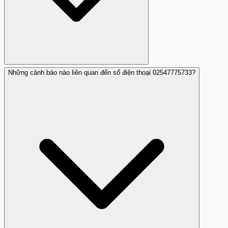
Những cảnh báo nào liên quan đến số điện thoại 02547775733?
Bạn có thể chặn số này trực tiếp trên điện thoại của bạn.