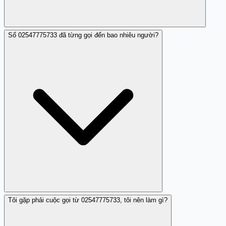
Số 02547775733 đã từng gọi đến bao nhiêu người?
Bạn có thể tra cứu số điện thoại trên Trang Trắng hoặc
tham khảo ý kiến từ người dùng khác.
Tôi gặp phải cuộc gọi từ 02547775733, tôi nên làm gì?
Rất nhiều người đã báo cáo về số này với hành vi nhá
máy lừa đảo.