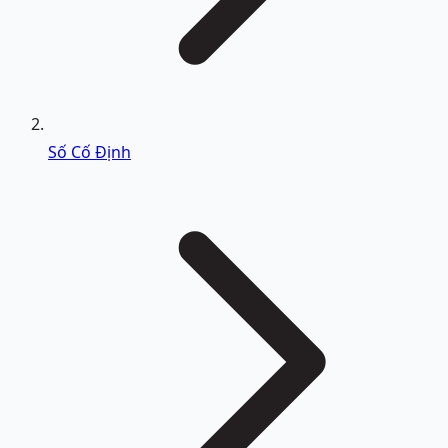
Số Cố Định