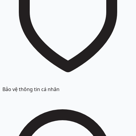
Bảo vệ thông tin cá nhân