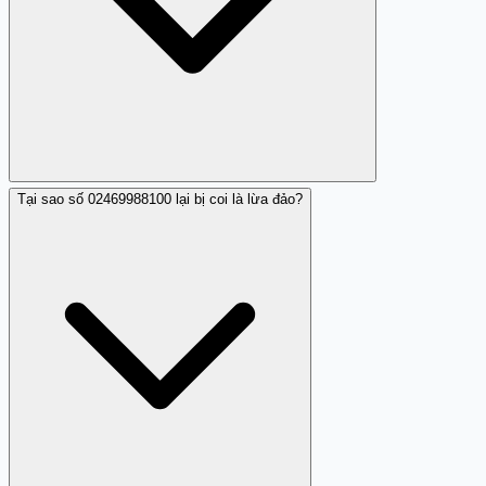
Tại sao số 02469988100 lại bị coi là lừa đảo?
Bạn có thể báo cáo số điện thoại 02469988100 cho các cơ
quan chức năng hoặc đánh giá nó trên Trang Trắng.