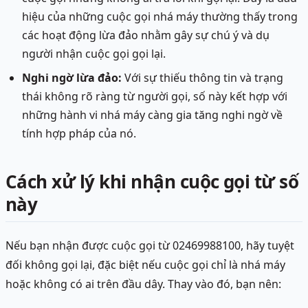
hiệu của những cuộc gọi nhá máy thường thấy trong
các hoạt động lừa đảo nhằm gây sự chú ý và dụ
người nhận cuộc gọi gọi lại.
Nghi ngờ lừa đảo:
Với sự thiếu thông tin và trạng
thái không rõ ràng từ người gọi, số này kết hợp với
những hành vi nhá máy càng gia tăng nghi ngờ về
tính hợp pháp của nó.
Cách xử lý khi nhận cuộc gọi từ số
này
Nếu bạn nhận được cuộc gọi từ 02469988100, hãy tuyệt
đối không gọi lại, đặc biệt nếu cuộc gọi chỉ là nhá máy
hoặc không có ai trên đầu dây. Thay vào đó, bạn nên: