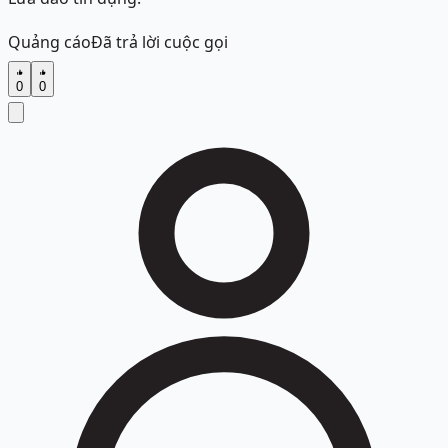
Quảng cáo
Đã trả lời cuộc gọi
0
0