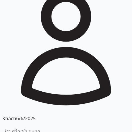
Khách
6/6/2025
Lừa đảo tín dụng.