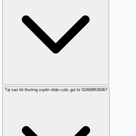
Tại sao tôi thường xuyên nhận cuộc gọi từ 02469953506?
Đúng, số 02469953506 được nhiều người dùng phản ánh
là số nhá máy làm phiền.