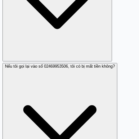
Nếu tôi gọi lại vào số 02469953506, tôi có bị mất tiền không?
Số này thực hiện nhiều cuộc gọi nhá máy, có khả năng
để đánh lừa người nhận gọi lại.