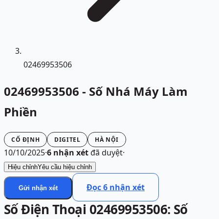
02469953506
02469953506 - Số Nhá Máy Làm
Phiền
CỐ ĐỊNH
DIGITEL
HÀ NỘI
10/10/2025
·
6
nhận xét
đã duyệt
·
Hiệu chỉnh
Yêu cầu hiệu chỉnh
Đọc
6
nhận xét
Gửi nhận xét
Số Điện Thoại 02469953506: Số