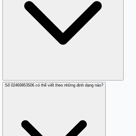
Số 02469953506 có thể viết theo những định dạng nào?
Bạn có thể đăng ký vào danh sách từ chối nhận quảng
cáo từ nhà mạng của mình.