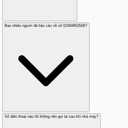
Bao nhiêu người đã báo cáo về số 02469953506?
Bạn có thể báo cáo cho nhà mạng hoặc gửi thông tin
đến cơ quan chức năng.
Số điện thoại nào tôi không nên gọi lại sau khi nhá máy?
Nhiều người, chủ yếu là những người nhận cuộc gọi nhá