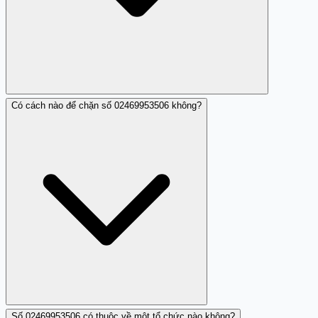
Có cách nào để chặn số 02469953506 không?
Có khả năng như vậy, vì đây là số ảo không rõ ràng.
Số 02469953506 có thuộc về một tổ chức nào không?