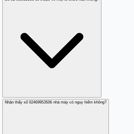
Bạn có thể sử dụng tính năng chặn số điện thoại trên
điện thoại của mình.
Nhận thấy số 02469953506 nhá máy có nguy hiểm không?
Không, hiện tại không có thông tin về việc số này thuộc
về một tổ chức hợp pháp.