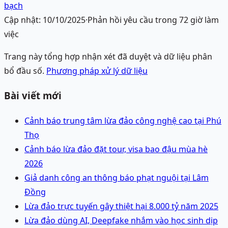
bạch
Cập nhật:
10/10/2025
·
Phản hồi yêu cầu trong 72 giờ làm
việc
Trang này tổng hợp nhận xét đã duyệt và dữ liệu phân
bổ đầu số.
Phương pháp xử lý dữ liệu
Bài viết mới
Cảnh báo trung tâm lừa đảo công nghệ cao tại Phú
Thọ
Cảnh báo lừa đảo đặt tour, visa bao đậu mùa hè
2026
Giả danh công an thông báo phạt nguội tại Lâm
Đồng
Lừa đảo trực tuyến gây thiệt hại 8.000 tỷ năm 2025
Lừa đảo dùng AI, Deepfake nhắm vào học sinh dịp