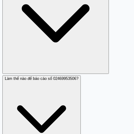
Làm thế nào để báo cáo số 02469953506?
Mặc dù không nguy hiểm về mặt thể chất, nhưng nó có
thể gây phiền toái và mất thời gian.