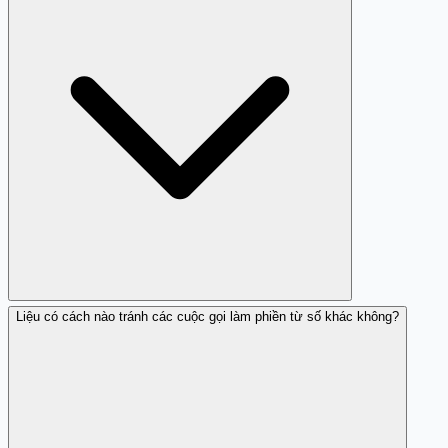
máy từ số này.
Liệu có cách nào tránh các cuộc gọi làm phiền từ số khác không?
Tránh gọi lại vào số 02469953506 và những số điện thoại
không rõ nguồn gốc khác.