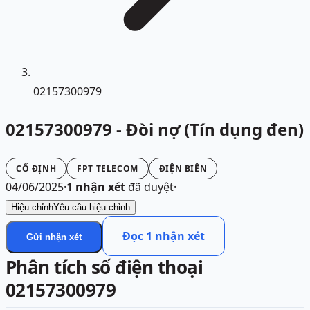
02157300979
02157300979 - Đòi nợ (Tín dụng đen)
CỐ ĐỊNH
FPT TELECOM
ĐIỆN BIÊN
04/06/2025
·
1
nhận xét
đã duyệt
·
Hiệu chỉnh
Yêu cầu hiệu chỉnh
Đọc
1
nhận xét
Gửi nhận xét
Phân tích số điện thoại
02157300979