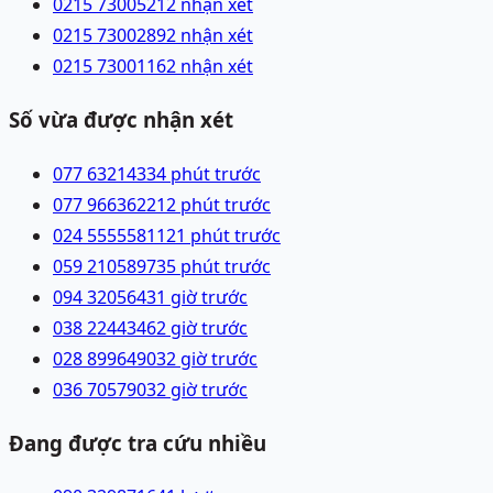
0215 7300521
2 nhận xét
0215 7300289
2 nhận xét
0215 7300116
2 nhận xét
Số vừa được nhận xét
077 6321433
4 phút trước
077 9663622
12 phút trước
024 55555811
21 phút trước
059 2105897
35 phút trước
094 3205643
1 giờ trước
038 2244346
2 giờ trước
028 89964903
2 giờ trước
036 7057903
2 giờ trước
Đang được tra cứu nhiều