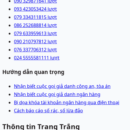
090 3298716
41
lượt
093 4230534
24
lượt
079 3343118
15
lượt
086 2526888
14
lượt
079 6339596
13
lượt
090 2107978
12
lượt
076 3377063
12
lượt
024 55555811
11
lượt
Hướng dẫn quan trọng
Nhận biết cuộc gọi giả danh công an, tòa án
Nhận biết cuộc gọi giả danh ngân hàng
Bị dọa khóa tài khoản ngân hàng qua điện thoại
Cách báo cáo số rác, số lừa đảo
Thông tin Trang Trắng