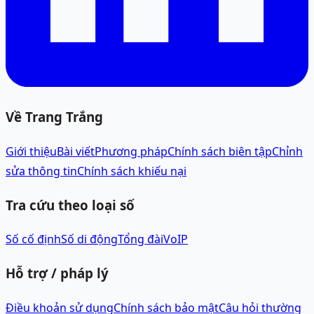
Về Trang Trắng
Giới thiệu
Bài viết
Phương pháp
Chính sách biên tập
Chỉnh
sửa thông tin
Chính sách khiếu nại
Tra cứu theo loại số
Số cố định
Số di động
Tổng đài
VoIP
Hỗ trợ / pháp lý
Điều khoản sử dụng
Chính sách bảo mật
Câu hỏi thường