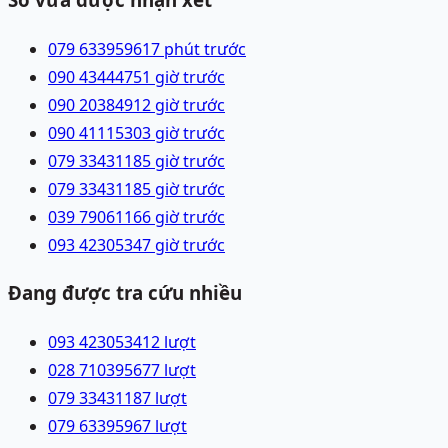
079 6339596
17 phút trước
090 4344475
1 giờ trước
090 2038491
2 giờ trước
090 4111530
3 giờ trước
079 3343118
5 giờ trước
079 3343118
5 giờ trước
039 7906116
6 giờ trước
093 4230534
7 giờ trước
Đang được tra cứu nhiều
093 4230534
12
lượt
028 71039567
7
lượt
079 3343118
7
lượt
079 6339596
7
lượt