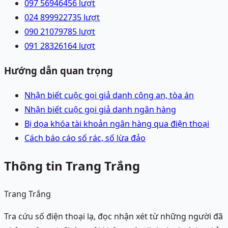
097 5694645
6
lượt
024 89992273
5
lượt
090 2107978
5
lượt
091 2832616
4
lượt
Hướng dẫn quan trọng
Nhận biết cuộc gọi giả danh công an, tòa án
Nhận biết cuộc gọi giả danh ngân hàng
Bị dọa khóa tài khoản ngân hàng qua điện thoại
Cách báo cáo số rác, số lừa đảo
Thông tin Trang Trắng
Trang Trắng
Tra cứu số điện thoại lạ, đọc nhận xét từ những người đã