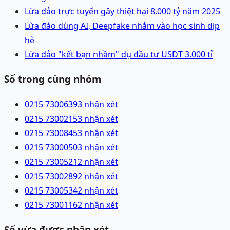
Lừa đảo trực tuyến gây thiệt hại 8.000 tỷ năm 2025
Lừa đảo dùng AI, Deepfake nhắm vào học sinh dịp
hè
Lừa đảo "kết bạn nhầm" dụ đầu tư USDT 3.000 tỉ
Số trong cùng nhóm
0215 7300639
3 nhận xét
0215 7300215
3 nhận xét
0215 7300845
3 nhận xét
0215 7300050
3 nhận xét
0215 7300521
2 nhận xét
0215 7300289
2 nhận xét
0215 7300534
2 nhận xét
0215 7300116
2 nhận xét
Số vừa được nhận xét