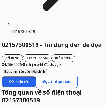
02157300519
02157300519 - Tín dụng đen đe dọa
CỐ ĐỊNH
FPT TELECOM
ĐIỆN BIÊN
04/06/2025
·
3
nhận xét
đã duyệt
·
Hiệu chỉnh
Yêu cầu hiệu chỉnh
Đọc
3
nhận xét
Gửi nhận xét
Tổng quan về số điện thoại
02157300519