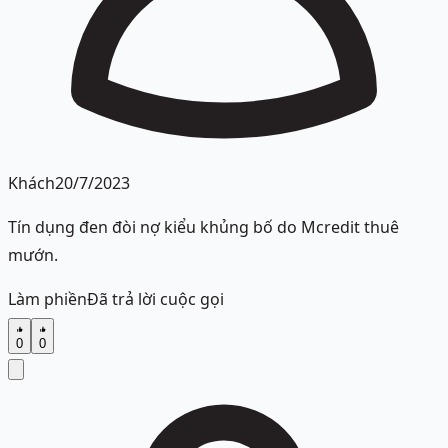
Khách
20/7/2023
Tín dụng đen đòi nợ kiểu khủng bố do Mcredit thuê
mướn.
Làm phiền
Đã trả lời cuộc gọi
0
0