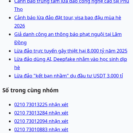
Cảnh báo trung tâm lừa đảo công nghệ cao tại Phú
Thọ
Cảnh báo lừa đảo đặt tour, visa bao đậu mùa hè
2026
Giả danh công an thông báo phạt nguội tại Lâm
Đồng
Lừa đảo trực tuyến gây thiệt hại 8.000 tỷ năm 2025
Lừa đảo dùng AI, Deepfake nhắm vào học sinh dịp
hè
Lừa đảo "kết bạn nhầm" dụ đầu tư USDT 3.000 tỉ
Số trong cùng nhóm
0210 7301322
5 nhận xét
0210 7301328
4 nhận xét
0210 7301209
4 nhận xét
0210 7301088
3 nhận xét