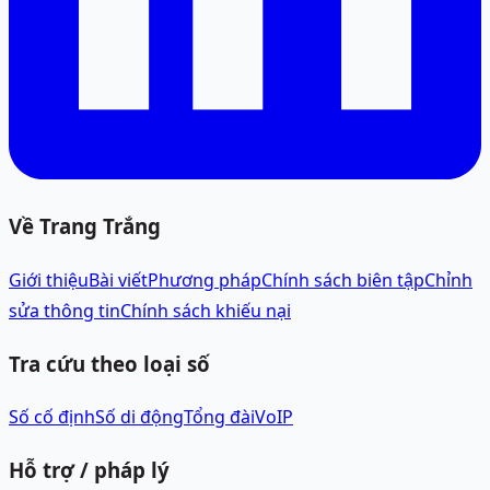
Về Trang Trắng
Giới thiệu
Bài viết
Phương pháp
Chính sách biên tập
Chỉnh
sửa thông tin
Chính sách khiếu nại
Tra cứu theo loại số
Số cố định
Số di động
Tổng đài
VoIP
Hỗ trợ / pháp lý