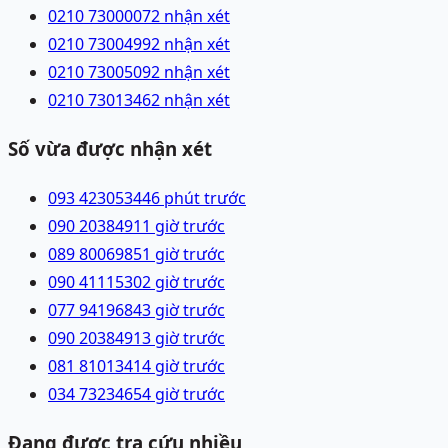
0210 7300007
2 nhận xét
0210 7300499
2 nhận xét
0210 7300509
2 nhận xét
0210 7301346
2 nhận xét
Số vừa được nhận xét
093 4230534
46 phút trước
090 2038491
1 giờ trước
089 8006985
1 giờ trước
090 4111530
2 giờ trước
077 9419684
3 giờ trước
090 2038491
3 giờ trước
081 8101341
4 giờ trước
034 7323465
4 giờ trước
Đang được tra cứu nhiều