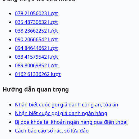
078 2105602
3
lượt
035 4873063
2
lượt
038 2366225
2
lượt
090 2066654
2
lượt
094 8464466
2
lượt
033 4157954
2
lượt
089 8006985
2
lượt
0162 6133626
2
lượt
Hướng dẫn quan trọng
Nhận biết cuộc gọi giả danh công an, tòa án
Nhận biết cuộc gọi giả danh ngân hàng
Bị dọa khóa tài khoản ngân hàng qua điện thoại
Cách báo cáo số rác, số lừa đảo