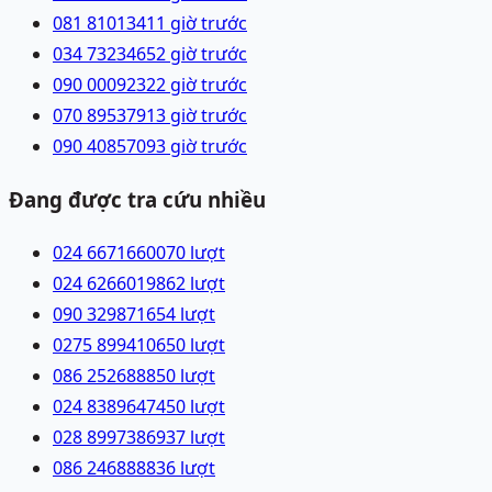
081 8101341
1 giờ trước
034 7323465
2 giờ trước
090 0009232
2 giờ trước
070 8953791
3 giờ trước
090 4085709
3 giờ trước
Đang được tra cứu nhiều
024 66716600
70
lượt
024 62660198
62
lượt
090 3298716
54
lượt
0275 8994106
50
lượt
086 2526888
50
lượt
024 83896474
50
lượt
028 89973869
37
lượt
086 2468888
36
lượt