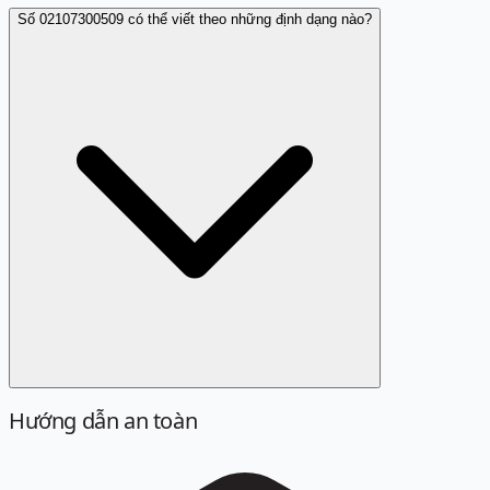
Số 02107300509 có thể viết theo những định dạng nào?
Hướng dẫn an toàn
Định dạng chuẩn là 02107300509. Các cách viết sau đây
đều được quy về cùng một số khi tra cứu: 021 07300509,
021 0730 0509, +842107300509, +84 21 07300509.