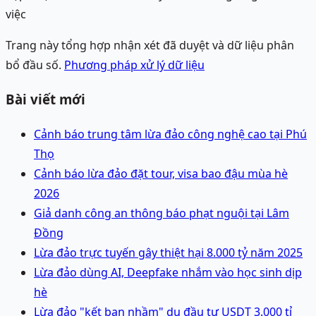
việc
Trang này tổng hợp nhận xét đã duyệt và dữ liệu phân
bổ đầu số.
Phương pháp xử lý dữ liệu
Bài viết mới
Cảnh báo trung tâm lừa đảo công nghệ cao tại Phú
Thọ
Cảnh báo lừa đảo đặt tour, visa bao đậu mùa hè
2026
Giả danh công an thông báo phạt nguội tại Lâm
Đồng
Lừa đảo trực tuyến gây thiệt hại 8.000 tỷ năm 2025
Lừa đảo dùng AI, Deepfake nhắm vào học sinh dịp
hè
Lừa đảo "kết bạn nhầm" dụ đầu tư USDT 3.000 tỉ