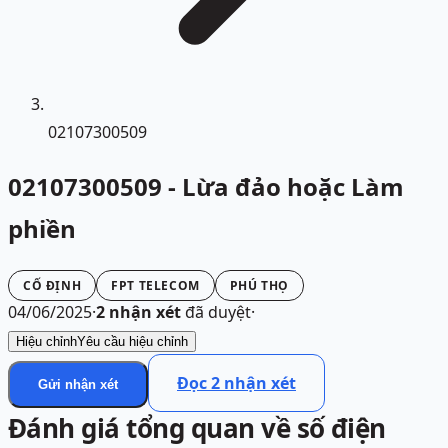
02107300509
02107300509 - Lừa đảo hoặc Làm
phiền
CỐ ĐỊNH
FPT TELECOM
PHÚ THỌ
04/06/2025
·
2
nhận xét
đã duyệt
·
Hiệu chỉnh
Yêu cầu hiệu chỉnh
Đọc
2
nhận xét
Gửi nhận xét
Đánh giá tổng quan về số điện