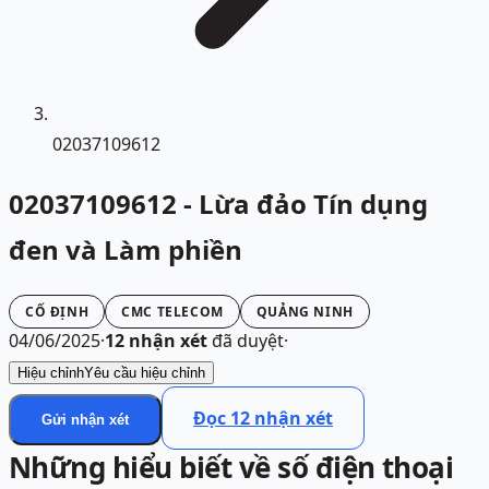
02037109612
02037109612 - Lừa đảo Tín dụng
đen và Làm phiền
CỐ ĐỊNH
CMC TELECOM
QUẢNG NINH
04/06/2025
·
12
nhận xét
đã duyệt
·
Hiệu chỉnh
Yêu cầu hiệu chỉnh
Đọc
12
nhận xét
Gửi nhận xét
Những hiểu biết về số điện thoại