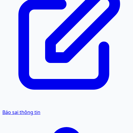
Báo sai thông tin