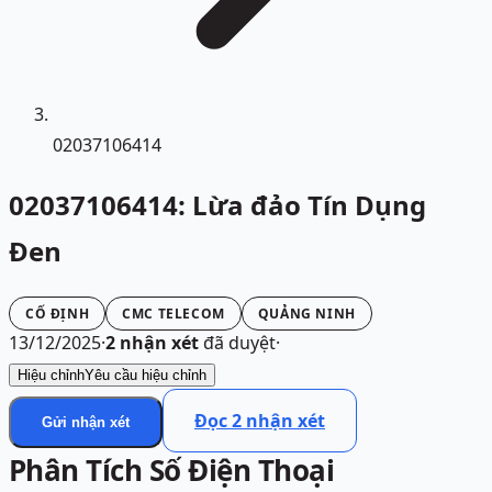
02037106414
02037106414: Lừa đảo Tín Dụng
Đen
CỐ ĐỊNH
CMC TELECOM
QUẢNG NINH
13/12/2025
·
2
nhận xét
đã duyệt
·
Hiệu chỉnh
Yêu cầu hiệu chỉnh
Đọc
2
nhận xét
Gửi nhận xét
Phân Tích Số Điện Thoại