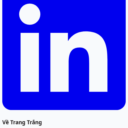
Về Trang Trắng