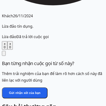
Khách
26/11/2024
Lừa đảo tín dụng.
Lừa đảo
Đã trả lời cuộc gọi
0
0
Bạn từng nhận cuộc gọi từ số này?
Thêm trải nghiệm của bạn để làm rõ hơn cách số này đã
liên lạc với người dùng
Gửi nhận xét của bạn