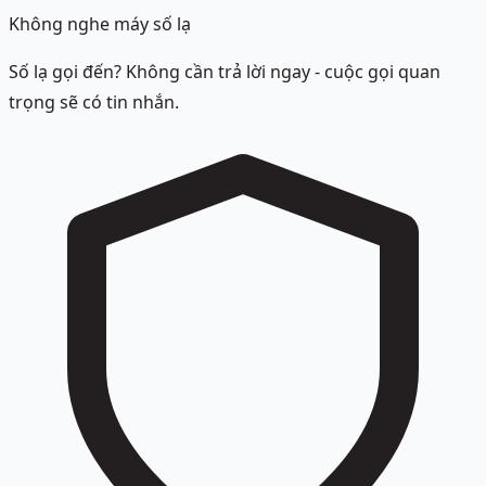
Không nghe máy số lạ
Số lạ gọi đến? Không cần trả lời ngay - cuộc gọi quan
trọng sẽ có tin nhắn.