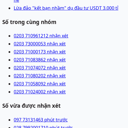
Lừa đảo "kết bạn nhầm" dụ đầu tư USDT 3.000 tỉ
Số trong cùng nhóm
0203 7109612
12 nhận xét
0203 7300005
3 nhận xét
0203 7100017
3 nhận xét
0203 7108386
2 nhận xét
0203 7107407
2 nhận xét
0203 7108020
2 nhận xét
0203 7105809
2 nhận xét
0203 7102400
2 nhận xét
Số vừa được nhận xét
097 7313146
3 phút trước
028 79920017
10 phút trước