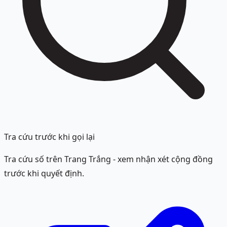
Tra cứu trước khi gọi lại
Tra cứu số trên Trang Trắng - xem nhận xét cộng đồng
trước khi quyết định.