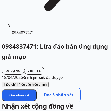
0984837471
0984837471: Lừa đảo bán ứng dụng
giả mạo
DI ĐỘNG
VIETTEL
18/04/2026
·
5
nhận xét
đã duyệt
·
Hiệu chỉnh
Yêu cầu hiệu chỉnh
Đọc
5
nhận xét
Gửi nhận xét
Nhận xét cộng đồng về