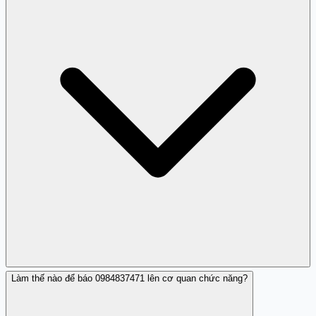
hoạt động, app không khởi động được, hoặc app chứa
malware. Giá chính thức trên App Store hoặc Google
Play Store luôn an toàn hơn và đảm bảo quyền lợi người
dùng.
Làm thế nào để báo 0984837471 lên cơ quan chức năng?
Theo nhận xét cộng đồng, khi người mua phàn nàn,
0984837471 được mô tả là 'chửi bới mất dạy' thay vì giải