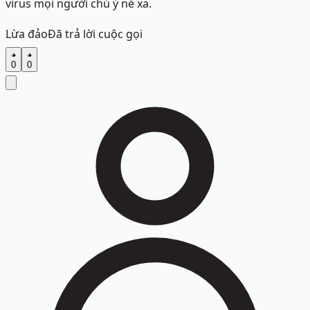
virus mọi người chú ý né xa.
Lừa đảo
Đã trả lời cuộc gọi
0
0