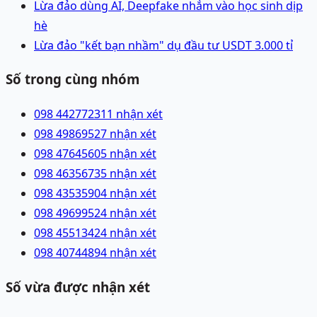
Lừa đảo dùng AI, Deepfake nhắm vào học sinh dịp
hè
Lừa đảo "kết bạn nhầm" dụ đầu tư USDT 3.000 tỉ
Số trong cùng nhóm
098 4427723
11 nhận xét
098 4986952
7 nhận xét
098 4764560
5 nhận xét
098 4635673
5 nhận xét
098 4353590
4 nhận xét
098 4969952
4 nhận xét
098 4551342
4 nhận xét
098 4074489
4 nhận xét
Số vừa được nhận xét