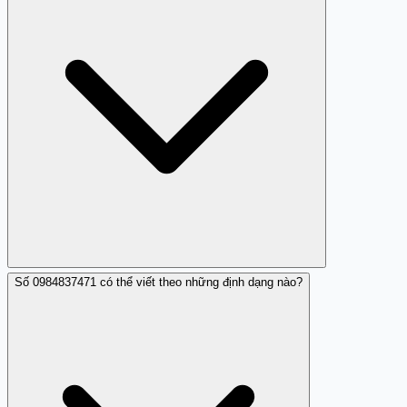
quyết vấn đề hoặc hoàn tiền. Đó là lý do tại sao nhiều
nhận xét khuyên 'đừng bao giờ mua gì của thằng này'.
Nếu bạn bị lừa, hãy liên hệ ngân hàng hoặc nền tảng
thanh toán để tranh chấp giao dịch.
Số 0984837471 có thể viết theo những định dạng nào?
Bạn có thể báo tin nhắn rác từ 0984837471 qua tổng đài
156 (Bộ Thông tin và Truyền thông) bằng cách gửi: S
0984837471 [nội dung tin nhắn] tới 156. Nếu bạn đã bị
mất tiền, hãy báo công an địa phương hoặc gọi 113. Bạn
cũng có thể báo cáo link lừa đảo tới Cục An toàn Thông