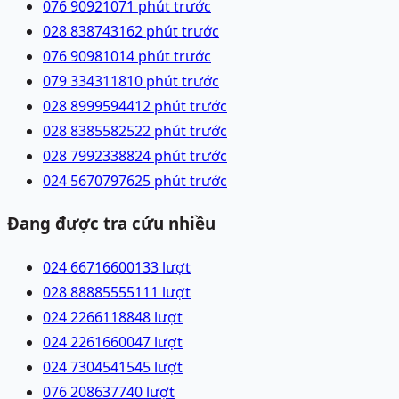
076 9092107
1 phút trước
028 83874316
2 phút trước
076 9098101
4 phút trước
079 3343118
10 phút trước
028 89995944
12 phút trước
028 83855825
22 phút trước
028 79923388
24 phút trước
024 56707976
25 phút trước
Đang được tra cứu nhiều
024 66716600
133
lượt
028 88885555
111
lượt
024 22661188
48
lượt
024 22616600
47
lượt
024 73045415
45
lượt
076 2086377
40
lượt