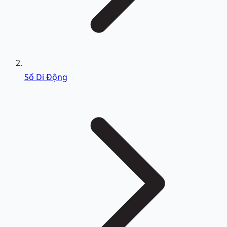
Số Di Động