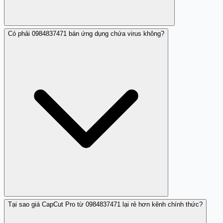
Có phải 0984837471 bán ứng dụng chứa virus không?
Hãy gỡ cài đặt ứng dụng đó ngay lập tức. Nếu bạn đã
cung cấp thông tin thanh toán hoặc OTP, hãy liên hệ
ngân hàng để kiểm tra giao dịch bất thường. Báo cáo số
0984837471 tới Trung tâm VNCERT/CC (vncert.gov.vn) để
kiểm tra malware, và báo công an địa phương nếu bạn
mất tiền.
Tại sao giá CapCut Pro từ 0984837471 lại rẻ hơn kênh chính thức?
Nhiều nhận xét cộng đồng cảnh báo rằng 0984837471