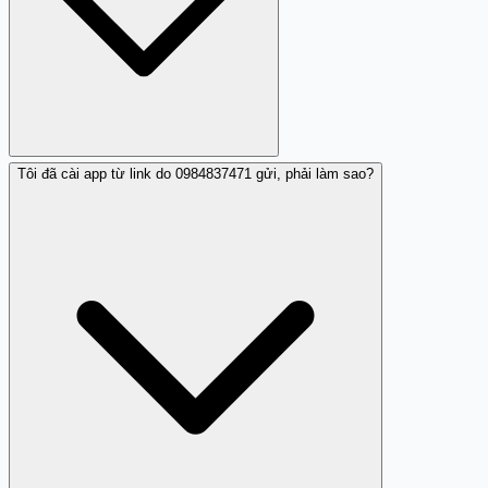
Tôi đã cài app từ link do 0984837471 gửi, phải làm sao?
Theo nhận xét cộng đồng, 0984837471 chuyên bán phần
mềm chỉnh sửa video CapCut Pro với giá 300.000
đồng/năm. Tuy nhiên, nhiều người ghi nhận rằng ứng
dụng được cung cấp có thể không hoạt động bình
thường hoặc chứa virus, nên đây là hành vi lừa đảo.