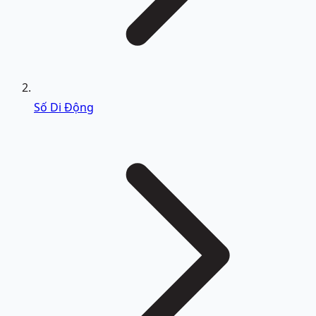
Số Di Động