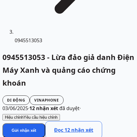
0945513053
0945513053 - Lừa đảo giả danh Điện
Máy Xanh và quảng cáo chứng
khoán
DI ĐỘNG
VINAPHONE
03/06/2025
·
12
nhận xét
đã duyệt
·
Hiệu chỉnh
Yêu cầu hiệu chỉnh
Đọc
12
nhận xét
Gửi nhận xét