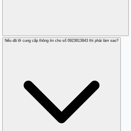
Nếu đã lỡ cung cấp thông tin cho số 0923813843 thì phải làm sao?
Không, số 0923813843 không thuộc về công ty hay tổ
chức hợp pháp mà được coi là số để thực hiện hành vi
lừa đảo.