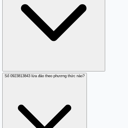
Số 0923813843 lừa đảo theo phương thức nào?
Có, việc báo cáo giúp Trang Trắng cập nhật và cảnh báo
cộng đồng về những số điện thoại có dấu hiệu lừa đảo
như 0923813843.