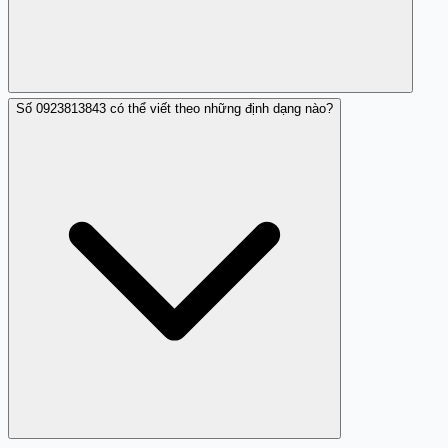
Số 0923813843 có thể viết theo những định dạng nào?
Bạn nên liên hệ ngay với các cơ quan chức năng để được
hỗ trợ, đồng thời theo dõi chặt chẽ các giao dịch tài
chính và thay đổi mật khẩu các dịch vụ liên quan.