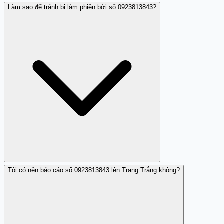
Làm sao để tránh bị làm phiền bởi số 0923813843?
Theo các báo cáo trên Trang Trắng, số 0923813843 được
xác định là số điện thoại lừa đảo. Người dùng nên thận
trọng và không cung cấp thông tin cá nhân khi nhận
được cuộc gọi từ số này.
Tôi có nên báo cáo số 0923813843 lên Trang Trắng không?
Bạn có thể chặn số điện thoại 0923813843 trên thiết bị
của mình và không trả lời hoặc gọi lại số này để tránh
phiền nhiễu và nguy cơ lừa đảo.