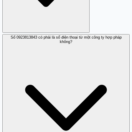
Số 0923813843 có phải là số điện thoại từ một công ty hợp pháp
Số điện thoại này thường sử dụng các mánh khóe gọi
không?
điện để mời chào giả mạo hoặc yêu cầu cung cấp thông
tin cá nhân nhằm chiếm đoạt tài sản.