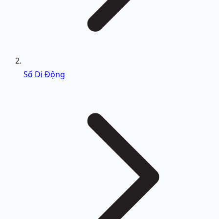
Số Di Động