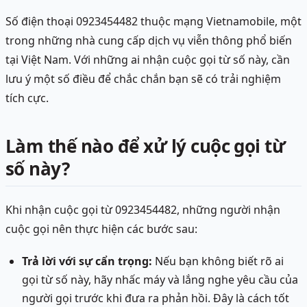
Số điện thoại 0923454482 thuộc mạng Vietnamobile, một
trong những nhà cung cấp dịch vụ viễn thông phổ biến
tại Việt Nam. Với những ai nhận cuộc gọi từ số này, cần
lưu ý một số điều để chắc chắn bạn sẽ có trải nghiệm
tích cực.
Làm thế nào để xử lý cuộc gọi từ
số này?
Khi nhận cuộc gọi từ 0923454482, những người nhận
cuộc gọi nên thực hiện các bước sau:
Trả lời với sự cẩn trọng:
Nếu bạn không biết rõ ai
gọi từ số này, hãy nhấc máy và lắng nghe yêu cầu của
người gọi trước khi đưa ra phản hồi. Đây là cách tốt