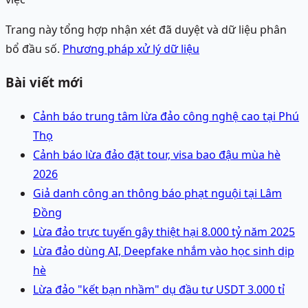
Trang này tổng hợp nhận xét đã duyệt và dữ liệu phân
bổ đầu số.
Phương pháp xử lý dữ liệu
Bài viết mới
Cảnh báo trung tâm lừa đảo công nghệ cao tại Phú
Thọ
Cảnh báo lừa đảo đặt tour, visa bao đậu mùa hè
2026
Giả danh công an thông báo phạt nguội tại Lâm
Đồng
Lừa đảo trực tuyến gây thiệt hại 8.000 tỷ năm 2025
Lừa đảo dùng AI, Deepfake nhắm vào học sinh dịp
hè
Lừa đảo "kết bạn nhầm" dụ đầu tư USDT 3.000 tỉ