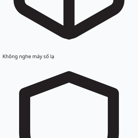
Không nghe máy số lạ