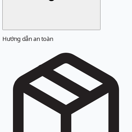
Hướng dẫn an toàn
Định dạng chuẩn là 0923454482. Các cách viết sau đây
đều được quy về cùng một số khi tra cứu: 092 3454482,
0923 454 482, 0923 45 44 82, +84923454482, +84 92
3454482.