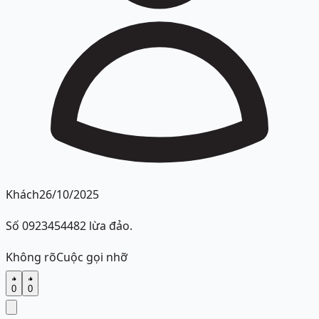
Khách
26/10/2025
Số 0923454482 lừa đảo.
Không rõ
Cuộc gọi nhỡ
0
0