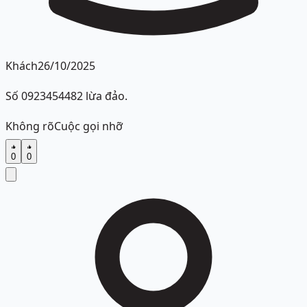
Khách
26/10/2025
Số 0923454482 lừa đảo.
Không rõ
Cuộc gọi nhỡ
0
0