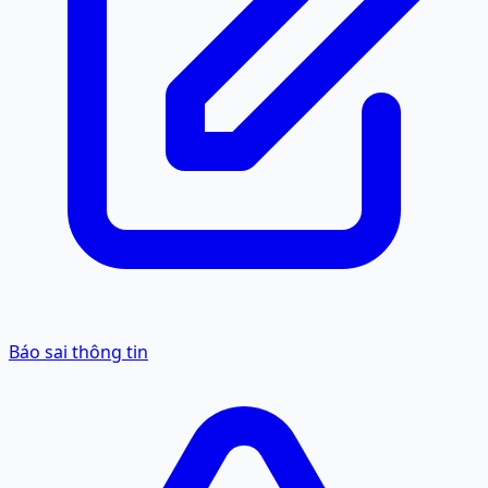
Báo sai thông tin