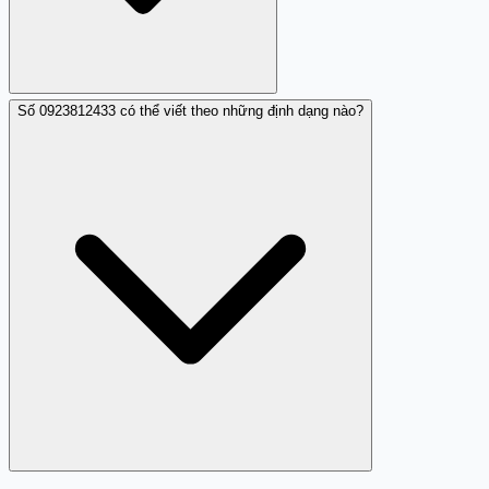
Số 0923812433 có thể viết theo những định dạng nào?
Trang Trắng tổng hợp đánh giá từ người dùng giúp cảnh
báo và chia sẻ thông tin về số điện thoại lừa đảo như
0923812433 nhằm bảo vệ cộng đồng người dùng.