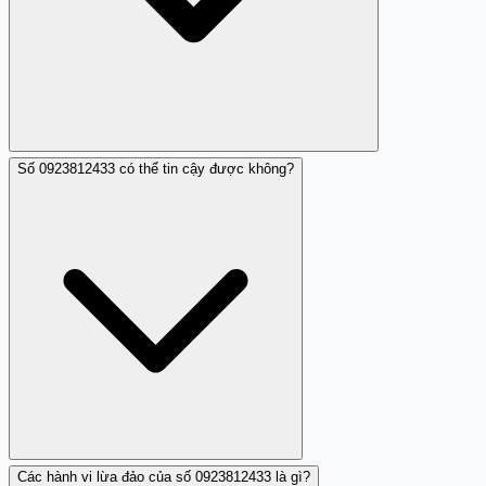
Số 0923812433 có thể tin cậy được không?
Không nghe theo yêu cầu, ngắt máy ngay lập tức và
thông báo cho ngân hàng chính thức hoặc cơ quan chức
năng.
Các hành vi lừa đảo của số 0923812433 là gì?