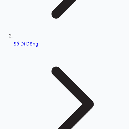
Số Di Động