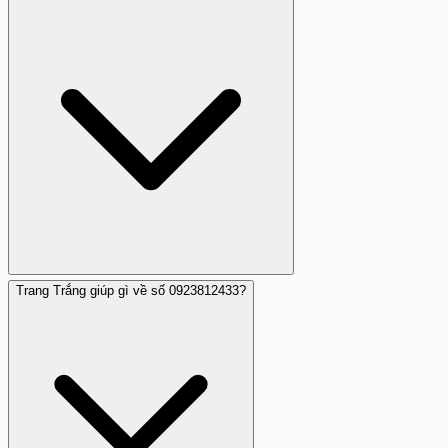
Không, số này được xác định là lừa đảo giả mạo ngân
hàng và không đáng tin cậy.
Trang Trắng giúp gì về số 0923812433?
Hành vi lừa đảo phổ biến là gọi điện giả mạo ngân hàng
để truy cập vào các thông tin cá nhân như mật khẩu, mã
xác thực, từ đó chiếm đoạt tài sản.