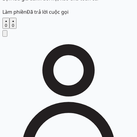
Làm phiền
Đã trả lời cuộc gọi
0
0