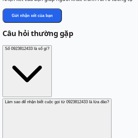
Gửi nhận xét của bạn
Câu hỏi thường gặp
Số 0923812433 là số gì?
Làm sao để nhận biết cuộc gọi từ 0923812433 là lừa đảo?
Số 0923812433 là số điện thoại lừa đảo giả mạo ngân
hàng nhằm chiếm đoạt thông tin cá nhân.