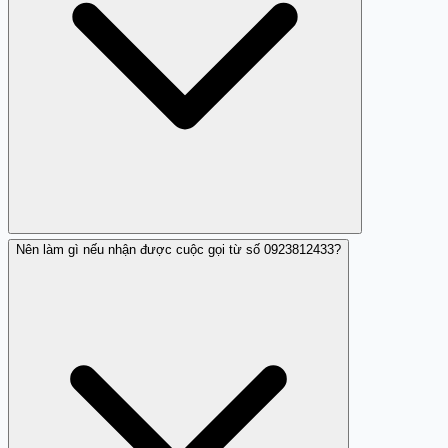
Nên làm gì nếu nhận được cuộc gọi từ số 0923812433?
Kẻ giả mạo sẽ gọi tự nhận là nhân viên ngân hàng và yêu
cầu cung cấp thông tin nhạy cảm như mã OTP hoặc mật
khẩu. Bạn không nên cung cấp bất cứ thông tin nào và
ngắt máy ngay.