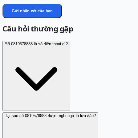
Gửi nhận xét của bạn
Câu hỏi thường gặp
Số 0819578888 là số điện thoại gì?
Tại sao số 0819578888 được nghi ngờ là lừa đảo?
Số 0819578888 là số điện thoại lừa đảo giả danh Công ty
Cơ Khí Bách Khoa, theo phản hồi từ người dùng trên
Trang Trắng.