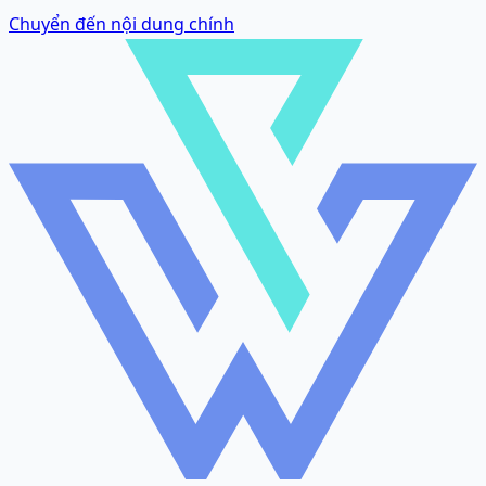
Chuyển đến nội dung chính