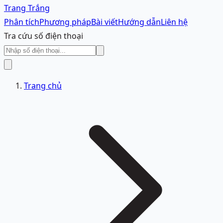
Trang Trắng
Phân tích
Phương pháp
Bài viết
Hướng dẫn
Liên hệ
Tra cứu số điện thoại
Trang chủ