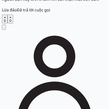
Lừa đảo
Đã trả lời cuộc gọi
0
0