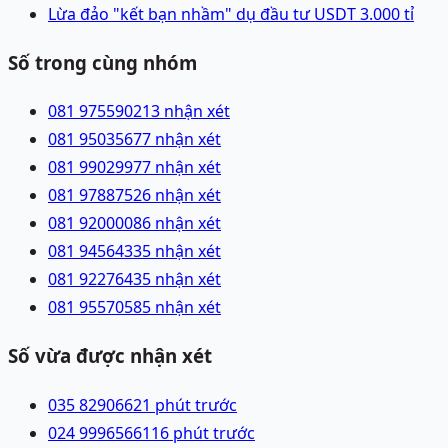
Lừa đảo "kết bạn nhầm" dụ đầu tư USDT 3.000 tỉ
Số trong cùng nhóm
081 9755902
13 nhận xét
081 9503567
7 nhận xét
081 9902997
7 nhận xét
081 9788752
6 nhận xét
081 9200008
6 nhận xét
081 9456433
5 nhận xét
081 9227643
5 nhận xét
081 9557058
5 nhận xét
Số vừa được nhận xét
035 8290662
1 phút trước
024 99965661
16 phút trước