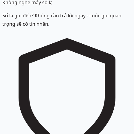
Không nghe máy số lạ
Số lạ gọi đến? Không cần trả lời ngay - cuộc gọi quan
trọng sẽ có tin nhắn.