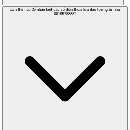
Làm thế nào để nhận biết các số điện thoại lừa đảo tương tự như
Trang Trắng cung cấp thông tin cảnh báo và phân tích
0819578888?
các số điện thoại nghi vấn để người dùng chủ động
phòng tránh rủi ro.