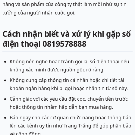
hàng và sản phẩm của công ty thật làm mồi nhử sự tin
tưởng của người nhận cuộc gọi.
Cách nhận biết và xử lý khi gặp số
điện thoại 0819578888
Không nên nghe hoặc tránh gọi lại số điện thoại nếu
không xác minh được nguồn gốc rõ ràng.
Không cung cấp thông tin cá nhân hoặc chi tiết tài
khoản ngân hàng khi bị gọi hoặc nhắn tin từ số này.
Cảnh giác với các yêu cầu đặt cọc, chuyển tiền trước
hoặc thông tin nhằm hấp dẫn bạn mua hàng.
Báo ngay cho các cơ quan chức năng hoặc thông báo
lên các kênh uy tín như Trang Trắng để góp phần bảo
vệ cộng đồng.