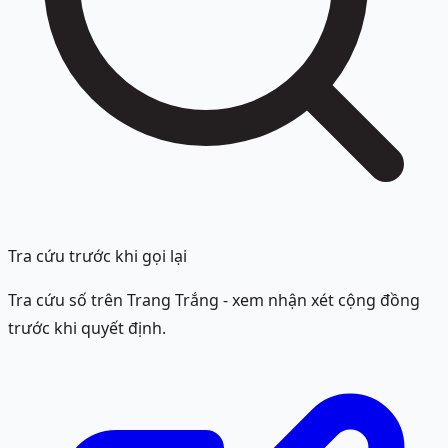
Tra cứu trước khi gọi lại
Tra cứu số trên Trang Trắng - xem nhận xét cộng đồng
trước khi quyết định.