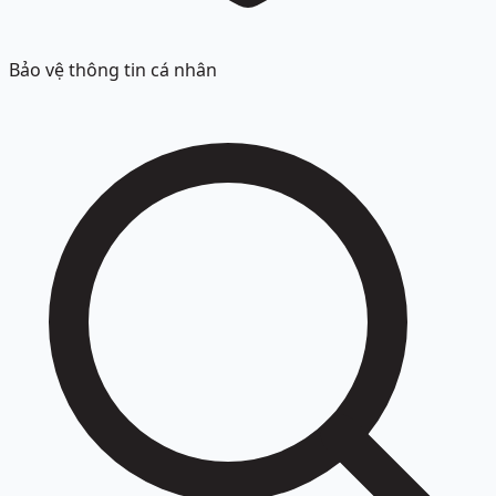
Bảo vệ thông tin cá nhân