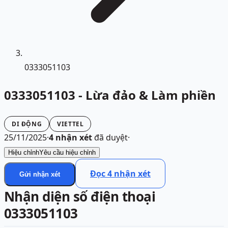
0333051103
0333051103 - Lừa đảo & Làm phiền
DI ĐỘNG
VIETTEL
25/11/2025
·
4
nhận xét
đã duyệt
·
Hiệu chỉnh
Yêu cầu hiệu chỉnh
Đọc
4
nhận xét
Gửi nhận xét
Nhận diện số điện thoại
0333051103