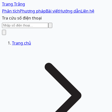
Trang Trắng
Phân tích
Phương pháp
Bài viết
Hướng dẫn
Liên hệ
Tra cứu số điện thoại
Trang chủ