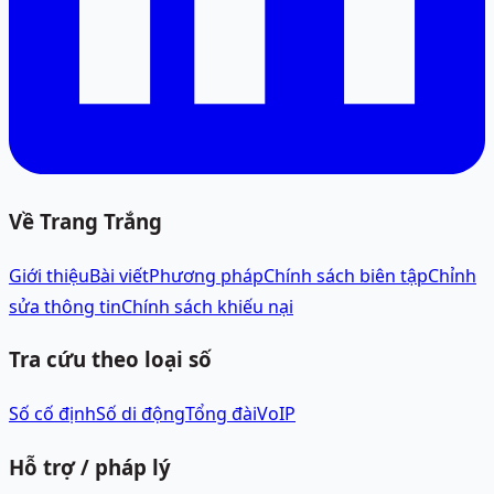
Về Trang Trắng
Giới thiệu
Bài viết
Phương pháp
Chính sách biên tập
Chỉnh
sửa thông tin
Chính sách khiếu nại
Tra cứu theo loại số
Số cố định
Số di động
Tổng đài
VoIP
Hỗ trợ / pháp lý