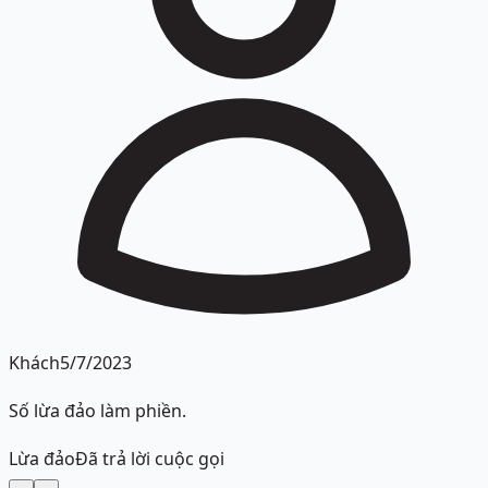
Khách
5/7/2023
Số lừa đảo làm phiền.
Lừa đảo
Đã trả lời cuộc gọi