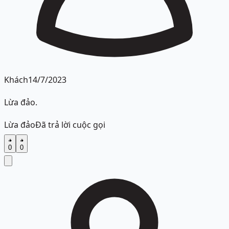
Khách
14/7/2023
Lừa đảo.
Lừa đảo
Đã trả lời cuộc gọi
0
0