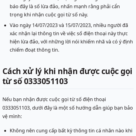
báo đây là số lừa đảo, nhấn mạnh rằng phải cẩn
trọng khi nhận cuộc gọi từ số này.
Vào ngày 14/07/2023 và 15/07/2023, nhiều người đã
xác nhận lại thông tin về việc số điện thoại này thực
hiện lừa đảo, với những lời nói khiếm nhã và có ý định
chiếm đoạt thông tin.
Cách xử lý khi nhận được cuộc gọi
từ số 0333051103
Nếu bạn nhận được cuộc gọi từ số điện thoại
0333051103, dưới đây là một số hướng dẫn giúp bạn bảo
vệ mình:
Không nên cung cấp bất kỳ thông tin cá nhân nào khi