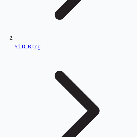
Số Di Động