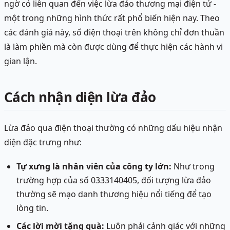
ngờ có liên quan đến việc lừa đảo thương mại điện tử -
một trong những hình thức rất phổ biến hiện nay. Theo
các đánh giá này, số điện thoại trên không chỉ đơn thuần
là làm phiền mà còn được dùng để thực hiện các hành vi
gian lận.
Cách nhận diện lừa đảo
Lừa đảo qua điện thoại thường có những dấu hiệu nhận
diện đặc trưng như:
Tự xưng là nhân viên của công ty lớn:
Như trong
trường hợp của số 0333140405, đối tượng lừa đảo
thường sẽ mạo danh thương hiệu nổi tiếng để tạo
lòng tin.
Các lời mời tặng quà:
Luôn phải cảnh giác với những