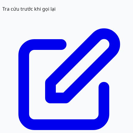
Tra cứu trước khi gọi lại