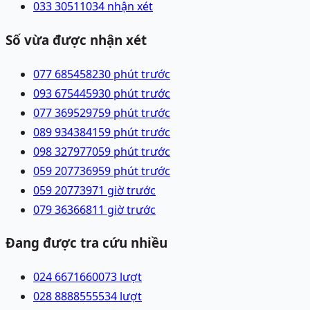
033 3051103
4 nhận xét
Số vừa được nhận xét
077 6854582
30 phút trước
093 6754459
30 phút trước
077 3695297
59 phút trước
089 9343841
59 phút trước
098 3279770
59 phút trước
059 2077369
59 phút trước
059 2077397
1 giờ trước
079 3636681
1 giờ trước
Đang được tra cứu nhiều
024 66716600
73
lượt
028 88885555
34
lượt