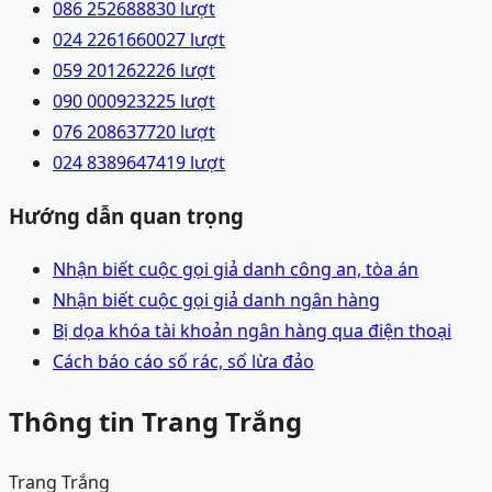
086 2526888
30
lượt
024 22616600
27
lượt
059 2012622
26
lượt
090 0009232
25
lượt
076 2086377
20
lượt
024 83896474
19
lượt
Hướng dẫn quan trọng
Nhận biết cuộc gọi giả danh công an, tòa án
Nhận biết cuộc gọi giả danh ngân hàng
Bị dọa khóa tài khoản ngân hàng qua điện thoại
Cách báo cáo số rác, số lừa đảo
Thông tin Trang Trắng
Trang Trắng