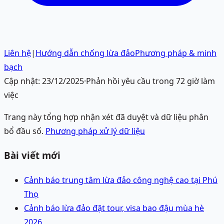
Liên hệ
|
Hướng dẫn chống lừa đảo
Phương pháp & minh
bạch
Cập nhật:
23/12/2025
·
Phản hồi yêu cầu trong 72 giờ làm
việc
Trang này tổng hợp nhận xét đã duyệt và dữ liệu phân
bổ đầu số.
Phương pháp xử lý dữ liệu
Bài viết mới
Cảnh báo trung tâm lừa đảo công nghệ cao tại Phú
Thọ
Cảnh báo lừa đảo đặt tour, visa bao đậu mùa hè
2026