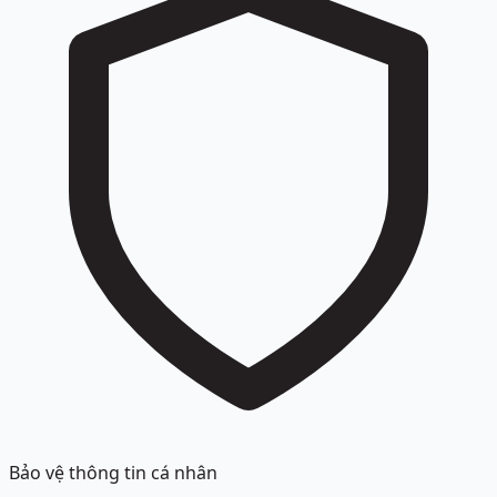
Bảo vệ thông tin cá nhân