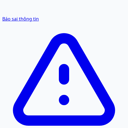
Báo sai thông tin