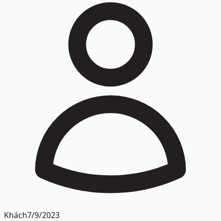
Khách
7/9/2023