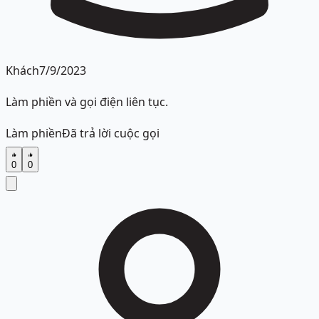
Khách
7/9/2023
Làm phiền và gọi điện liên tục.
Làm phiền
Đã trả lời cuộc gọi
0
0