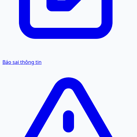
Báo sai thông tin