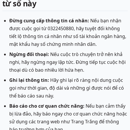
từ số này
Đừng cung cấp thông tin cá nhân:
Nếu bạn nhận
được cuộc gọi từ 0322450880, hãy tuyệt đối không
tiết lộ thông tin cá nhân như số tài khoản ngân hàng,
mật khẩu hay số chứng minh nhân dân.
Ngừng đối thoại:
Nếu cuộc trò chuyện trở nên khả
nghi, hãy ngừng ngay lập tức. Đừng tiếp tục cuộc hội
thoại dù có bao nhiêu lời hứa hẹn.
Ghi lại thông tin:
Hãy ghi lại rõ ràng nội dung cuộc
gọi như thời gian, độ dài và những gì được nói để có
thể báo cáo sau này.
Báo cáo cho cơ quan chức năng:
Nếu bạn cảm thấy
bị lừa đảo, hãy báo ngay cho cơ quan chức năng hoặc
sử dụng các trang web như Trang Trắng để thông
báo trường hợp của bạn.