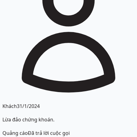
Khách
31/1/2024
Lừa đảo chứng khoán.
Quảng cáo
Đã trả lời cuộc gọi