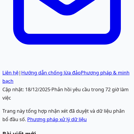
Liên hệ
|
Hướng dẫn chống lừa đảo
Phương pháp & minh
bạch
Cập nhật:
18/12/2025
·
Phản hồi yêu cầu trong 72 giờ làm
việc
Trang này tổng hợp nhận xét đã duyệt và dữ liệu phân
bổ đầu số.
Phương pháp xử lý dữ liệu
Bài viết mới