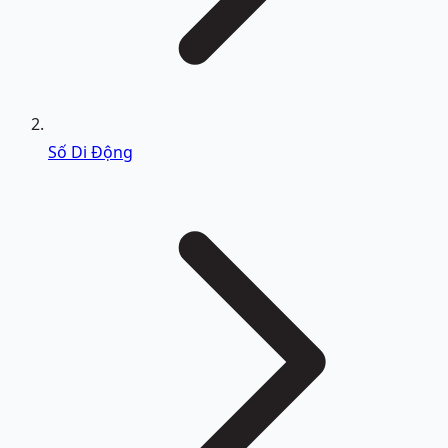
Số Di Động