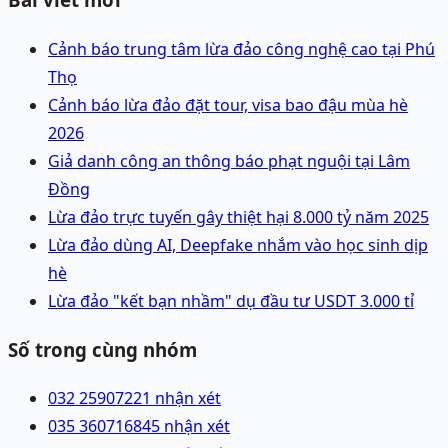
Cảnh báo trung tâm lừa đảo công nghệ cao tại Phú
Thọ
Cảnh báo lừa đảo đặt tour, visa bao đậu mùa hè
2026
Giả danh công an thông báo phạt nguội tại Lâm
Đồng
Lừa đảo trực tuyến gây thiệt hại 8.000 tỷ năm 2025
Lừa đảo dùng AI, Deepfake nhắm vào học sinh dịp
hè
Lừa đảo "kết bạn nhầm" dụ đầu tư USDT 3.000 tỉ
Số trong cùng nhóm
032 2590722
1 nhận xét
035 3607168
45 nhận xét