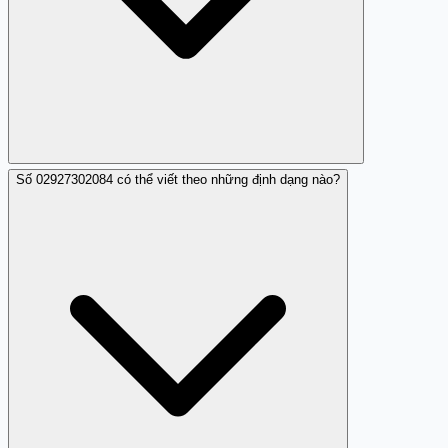
Số 02927302084 có thể viết theo những định dạng nào?
Trang Trắng cung cấp thông tin đánh giá và cảnh báo
người dùng về số điện thoại lừa đảo như 02927302084
để bảo vệ cộng đồng.