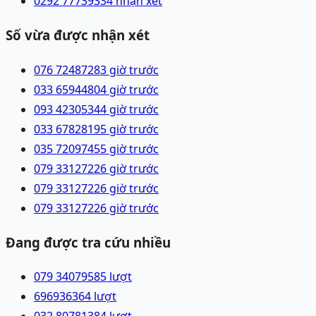
0292 7773933
4 nhận xét
Số vừa được nhận xét
076 7248728
3 giờ trước
033 6594480
4 giờ trước
093 4230534
4 giờ trước
033 6782819
5 giờ trước
035 7209745
5 giờ trước
079 3312722
6 giờ trước
079 3312722
6 giờ trước
079 3312722
6 giờ trước
Đang được tra cứu nhiều
079 3407958
5
lượt
69693636
4
lượt