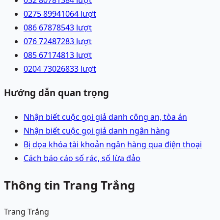
032 8078138
4
lượt
0275 8994106
4
lượt
086 6787854
3
lượt
076 7248728
3
lượt
085 6717481
3
lượt
0204 7302683
3
lượt
Hướng dẫn quan trọng
Nhận biết cuộc gọi giả danh công an, tòa án
Nhận biết cuộc gọi giả danh ngân hàng
Bị dọa khóa tài khoản ngân hàng qua điện thoại
Cách báo cáo số rác, số lừa đảo
Thông tin Trang Trắng
Trang Trắng