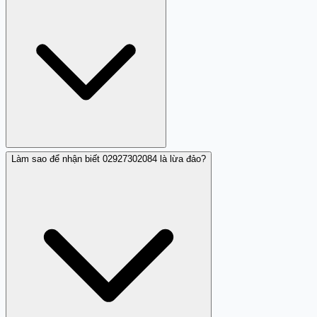
Làm sao để nhận biết 02927302084 là lừa đảo?
Đây là số điện thoại lừa đảo được nhiều người dùng
Trang Trắng báo cáo.