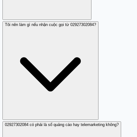
Tôi nên làm gì nếu nhận cuộc gọi từ 02927302084?
Số này thường gọi giả mạo cán bộ hoặc nhân viên ngân
hàng yêu cầu thông tin cá nhân hoặc tiền bạc.
02927302084 có phải là số quảng cáo hay telemarketing không?
Không cung cấp thông tin, không chuyển tiền và chặn