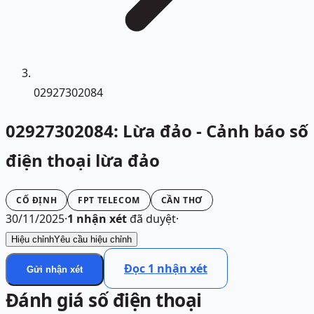
02927302084
02927302084: Lừa đảo - Cảnh báo số
điện thoại lừa đảo
CỐ ĐỊNH
FPT TELECOM
CẦN THƠ
30/11/2025
·
1
nhận xét
đã duyệt
·
Hiệu chỉnh
Yêu cầu hiệu chỉnh
Đọc
1
nhận xét
Gửi nhận xét
Đánh giá số điện thoại