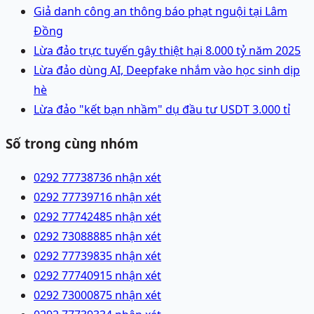
Giả danh công an thông báo phạt nguội tại Lâm
Đồng
Lừa đảo trực tuyến gây thiệt hại 8.000 tỷ năm 2025
Lừa đảo dùng AI, Deepfake nhắm vào học sinh dịp
hè
Lừa đảo "kết bạn nhầm" dụ đầu tư USDT 3.000 tỉ
Số trong cùng nhóm
0292 7773873
6 nhận xét
0292 7773971
6 nhận xét
0292 7774248
5 nhận xét
0292 7308888
5 nhận xét
0292 7773983
5 nhận xét
0292 7774091
5 nhận xét
0292 7300087
5 nhận xét