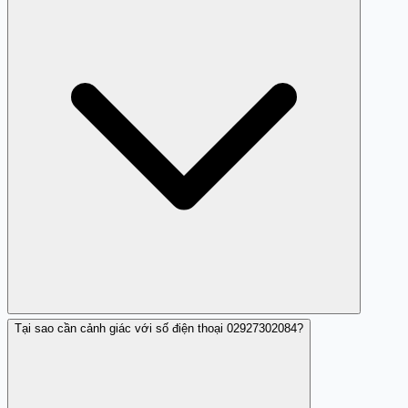
số; đồng thời báo cáo với cơ quan chức năng.
Tại sao cần cảnh giác với số điện thoại 02927302084?
Không, số này không phải là số quảng cáo hay
telemarketing mà là số lừa đảo.