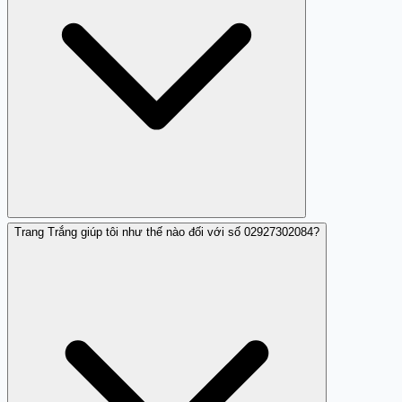
Trang Trắng giúp tôi như thế nào đối với số 02927302084?
Vì đây là số gọi để lừa đảo chiếm đoạt tài sản và lấy
thông tin cá nhân của người dùng.