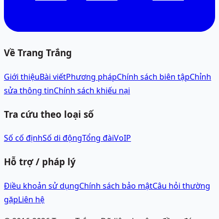
Về Trang Trắng
Giới thiệu
Bài viết
Phương pháp
Chính sách biên tập
Chỉnh
sửa thông tin
Chính sách khiếu nại
Tra cứu theo loại số
Số cố định
Số di động
Tổng đài
VoIP
Hỗ trợ / pháp lý
Điều khoản sử dụng
Chính sách bảo mật
Câu hỏi thường
gặp
Liên hệ