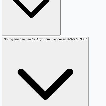
Những báo cáo nào đã được thực hiện về số 02927773933?
Hiện tại không có thông tin rõ ràng về chủ sở hữu của số
này.