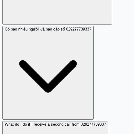
Có bao nhiêu người đã báo cáo số 02927773933?
Nhiều người dùng đã phản ánh về việc bị nhá máy từ số
này.
What do I do if I receive a second call from 02927773933?
Có nhiều báo cáo từ các người dùng khác nhau trên