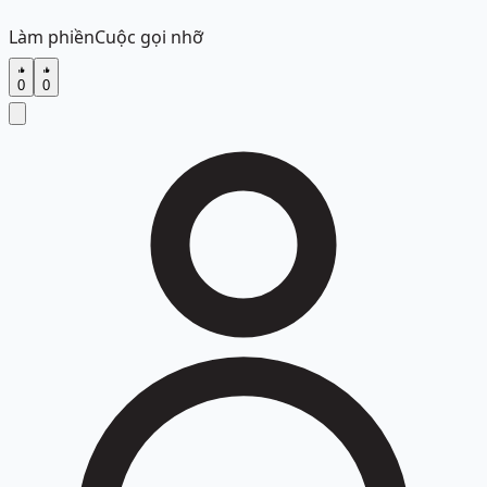
Làm phiền
Cuộc gọi nhỡ
0
0