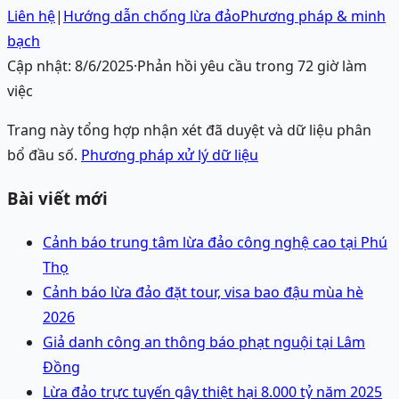
Liên hệ
|
Hướng dẫn chống lừa đảo
Phương pháp & minh
bạch
Cập nhật:
8/6/2025
·
Phản hồi yêu cầu trong 72 giờ làm
việc
Trang này tổng hợp nhận xét đã duyệt và dữ liệu phân
bổ đầu số.
Phương pháp xử lý dữ liệu
Bài viết mới
Cảnh báo trung tâm lừa đảo công nghệ cao tại Phú
Thọ
Cảnh báo lừa đảo đặt tour, visa bao đậu mùa hè
2026
Giả danh công an thông báo phạt nguội tại Lâm
Đồng
Lừa đảo trực tuyến gây thiệt hại 8.000 tỷ năm 2025