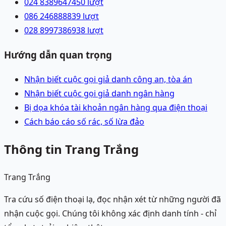
024 83896474
50
lượt
086 2468888
39
lượt
028 89973869
38
lượt
Hướng dẫn quan trọng
Nhận biết cuộc gọi giả danh công an, tòa án
Nhận biết cuộc gọi giả danh ngân hàng
Bị dọa khóa tài khoản ngân hàng qua điện thoại
Cách báo cáo số rác, số lừa đảo
Thông tin Trang Trắng
Trang Trắng
Tra cứu số điện thoại lạ, đọc nhận xét từ những người đã
nhận cuộc gọi. Chúng tôi không xác định danh tính - chỉ