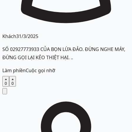
Khách
31/3/2025
SỐ 02927773933 CỦA BỌN LỪA ĐẢO. ĐỪNG NGHE MÁY,
ĐỪNG GỌI LẠI KẺO THIỆT HẠI. ..
Làm phiền
Cuộc gọi nhỡ
0
0