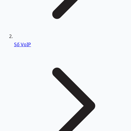
Số VoIP