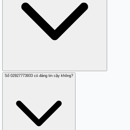
Số 02927773933 có đáng tin cậy không?
Có, rất có thể bạn sẽ bị kẻ lừa đảo lợi dụng nếu gọi lại.