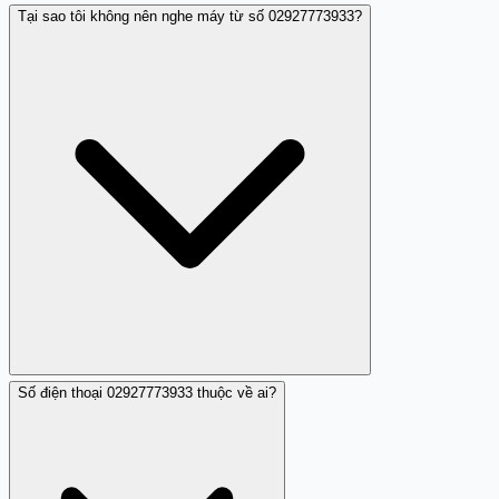
Tại sao tôi không nên nghe máy từ số 02927773933?
Số điện thoại 02927773933 thuộc về ai?
Vì số này có dấu hiệu nhá máy và được nghi ngờ là lừa
đảo.