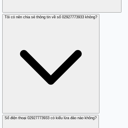
Tôi có nên chia sẻ thông tin về số 02927773933 không?
Tránh cung cấp thông tin cá nhân và báo cáo số cuộc
gọi.
Số điện thoại 02927773933 có kiểu lừa đảo nào không?
Có, việc chia sẻ thông tin sẽ giúp người khác tránh được