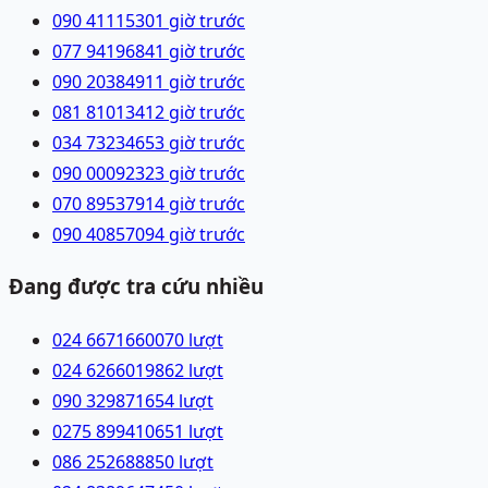
090 4111530
1 giờ trước
077 9419684
1 giờ trước
090 2038491
1 giờ trước
081 8101341
2 giờ trước
034 7323465
3 giờ trước
090 0009232
3 giờ trước
070 8953791
4 giờ trước
090 4085709
4 giờ trước
Đang được tra cứu nhiều
024 66716600
70
lượt
024 62660198
62
lượt
090 3298716
54
lượt
0275 8994106
51
lượt
086 2526888
50
lượt