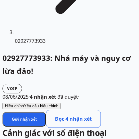
02927773933
02927773933: Nhá máy và nguy cơ
lừa đảo!
VOIP
08/06/2025
·
4
nhận xét
đã duyệt
·
Hiệu chỉnh
Yêu cầu hiệu chỉnh
Đọc
4
nhận xét
Gửi nhận xét
Cảnh giác với số điện thoại