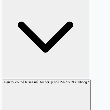
Trang Trắng.
Liệu tôi có thể bị lừa nếu tôi gọi lại số 02927773933 không?
You should ignore it and consider blocking or reporting
it.