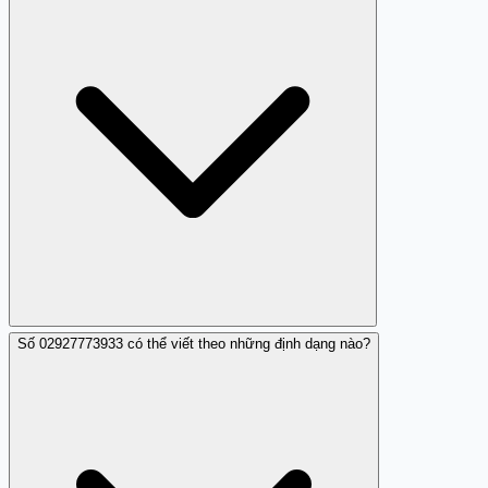
rủi ro.
Số 02927773933 có thể viết theo những định dạng nào?
Các cuộc gọi nhá máy có thể là dấu hiệu của lừa đảo.