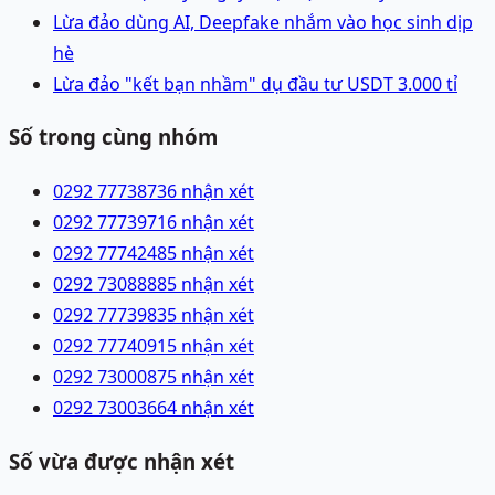
Lừa đảo dùng AI, Deepfake nhắm vào học sinh dịp
hè
Lừa đảo "kết bạn nhầm" dụ đầu tư USDT 3.000 tỉ
Số trong cùng nhóm
0292 7773873
6 nhận xét
0292 7773971
6 nhận xét
0292 7774248
5 nhận xét
0292 7308888
5 nhận xét
0292 7773983
5 nhận xét
0292 7774091
5 nhận xét
0292 7300087
5 nhận xét
0292 7300366
4 nhận xét
Số vừa được nhận xét