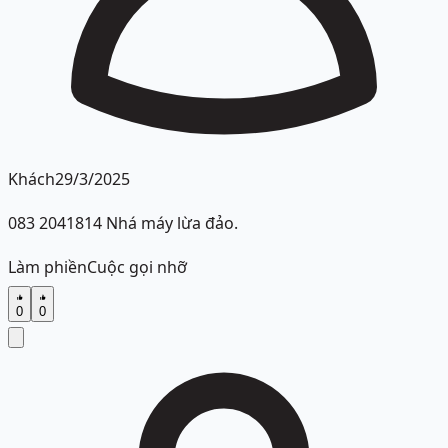
Khách
29/3/2025
083 2041814 Nhá máy lừa đảo.
Làm phiền
Cuộc gọi nhỡ
0
0