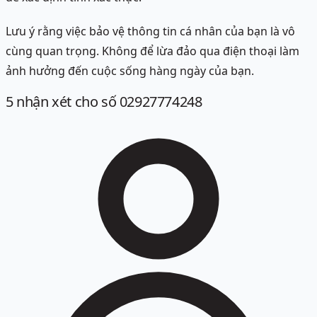
Lưu ý rằng việc bảo vệ thông tin cá nhân của bạn là vô
cùng quan trọng. Không để lừa đảo qua điện thoại làm
ảnh hưởng đến cuộc sống hàng ngày của bạn.
5
nhận xét
cho số 02927774248