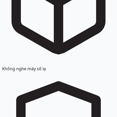
Không nghe máy số lạ