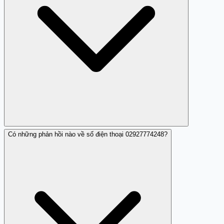
Có những phản hồi nào về số điện thoại 02927774248?
Bạn nên không gọi lại và có thể báo cáo tới cơ quan chức
năng.