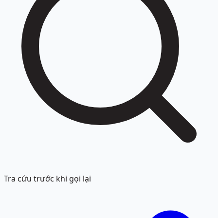
Tra cứu trước khi gọi lại