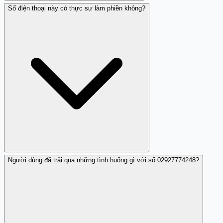
Số điện thoại này có thực sự làm phiền không?
Cho đến nay, có nhiều cuộc gọi từ số này trong khoảng
thời gian sớm buổi sáng.
Người dùng đã trải qua những tình huống gì với số 02927774248?
Có, nhiều người cho biết đây là một số thường xuyên làm
phiền qua việc nhá máy.