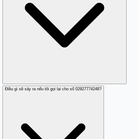
Điều gì sẽ xảy ra nếu tôi gọi lại cho số 02927774248?
Họ đã phản ánh rằng họ nhận cuộc gọi mập mờ và
không thoải mái.