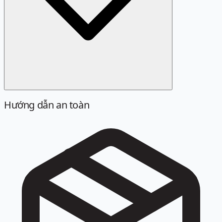
Hướng dẫn an toàn
Định dạng chuẩn là 02927774248. Các cách viết sau đây
đều được quy về cùng một số khi tra cứu: 029 27774248,
029 2777 4248, +842927774248, +84 29 27774248.