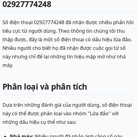
02927774248
Số điện thoại 02927774248 đã nhận được nhiều phản hồi
tiêu cực từ người dùng. Theo thông tin chúng tôi thu
thập được, đây là một số điện thoại có dấu hiệu lừa đảo.
Nhiều người cho biết họ đã nhận được cuộc gọi từ số
này nhưng chỉ để lại những tín hiệu mập mờ như nhá
máy.
Phân loại và phân tích
Dựa trên những đánh giá của người dùng, số điện thoại
này có thể được phân loại vào nhóm "Lừa đảo" với
những dấu hiệu cụ thể như sau:
Nhá máy:
Nhiều người đã phản ánh rằng số này