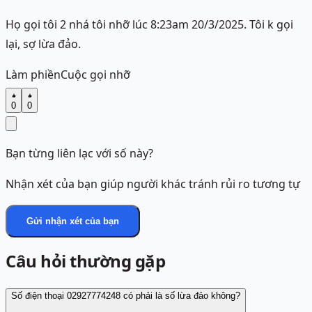
Họ gọi tôi 2 nhá tôi nhỡ lúc 8:23am 20/3/2025. Tôi k gọi
lại, sợ lừa đảo.
Làm phiền
Cuộc gọi nhỡ
0
0
Bạn từng liên lạc với số này?
Nhận xét của bạn giúp người khác tránh rủi ro tương tự
Gửi nhận xét của bạn
Câu hỏi thường gặp
Số điện thoại 02927774248 có phải là số lừa đảo không?