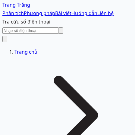
Trang Trắng
Phân tích
Phương pháp
Bài viết
Hướng dẫn
Liên hệ
Tra cứu số điện thoại
Trang chủ