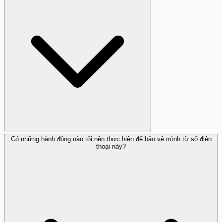
định cụ thể.
Có những hành động nào tôi nên thực hiện để bảo vệ mình từ số điện
Bởi vì họ cảm thấy bị lừa dối và số điện thoại gây lo ngại
thoại này?
khi nhận cuộc gọi.