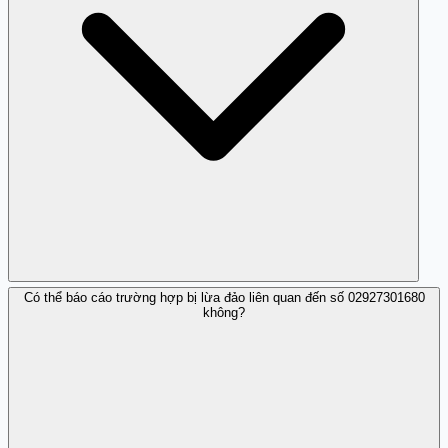
Có thể báo cáo trường hợp bị lừa đảo liên quan đến số 02927301680
Lừa đảo từ số 02927301680 thường liên quan đến các
không?
giao dịch không minh bạch và yêu cầu thông tin cá nhân.