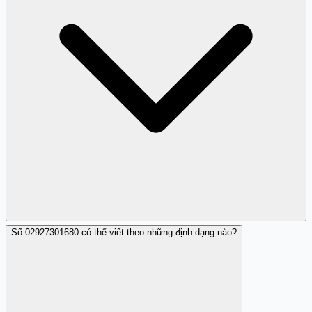
Số 02927301680 có thể viết theo những định dạng nào?
Không, 02927301680 đã được xác nhận là một số lừa đảo
và không đáng tin cậy.