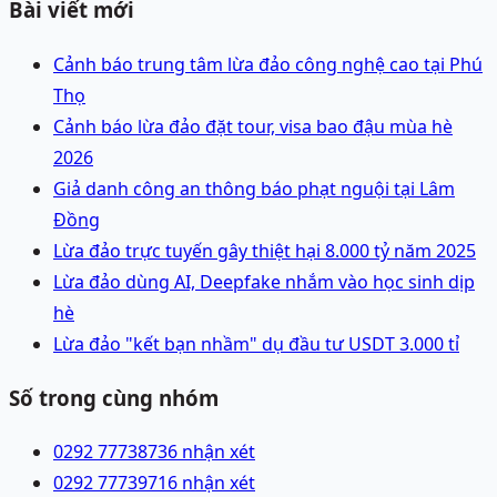
Bài viết mới
Cảnh báo trung tâm lừa đảo công nghệ cao tại Phú
Thọ
Cảnh báo lừa đảo đặt tour, visa bao đậu mùa hè
2026
Giả danh công an thông báo phạt nguội tại Lâm
Đồng
Lừa đảo trực tuyến gây thiệt hại 8.000 tỷ năm 2025
Lừa đảo dùng AI, Deepfake nhắm vào học sinh dịp
hè
Lừa đảo "kết bạn nhầm" dụ đầu tư USDT 3.000 tỉ
Số trong cùng nhóm
0292 7773873
6 nhận xét
0292 7773971
6 nhận xét