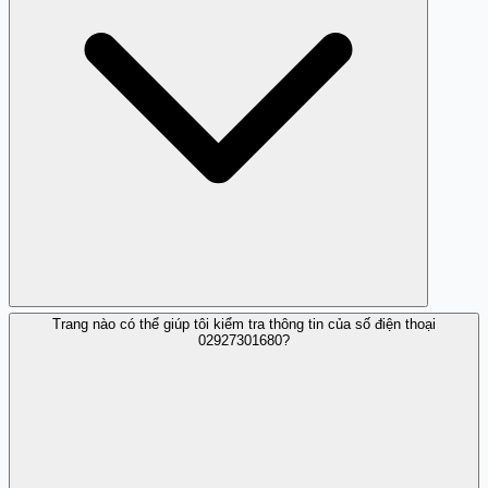
Trang nào có thể giúp tôi kiểm tra thông tin của số điện thoại
Bạn nên tắt máy và không trả lời hoặc cung cấp bất kỳ
02927301680?
thông tin cá nhân nào.