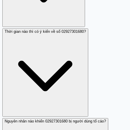
Thời gian nào thì có ý kiến về số 02927301680?
Có, số điện thoại 02927301680 đã được nhiều người
dùng báo cáo là lừa đảo.
Nguyên nhân nào khiến 02927301680 bị người dùng tố cáo?
Ý kiến về số 02927301680 được ghi nhận vào ngày 2