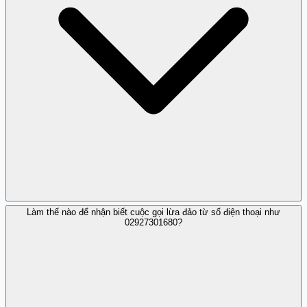
Làm thế nào để nhận biết cuộc gọi lừa đảo từ số điện thoại như
Có, bạn nên báo cáo cho cơ quan chức năng về trường
02927301680?
hợp lừa đảo.