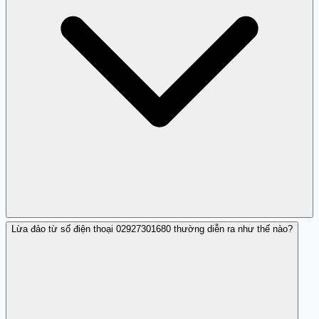
Lừa đảo từ số điện thoại 02927301680 thường diễn ra như thế nào?
Luôn cảnh giác với các số điện thoại không quen biết và
chia sẻ thông tin với người khác để tăng cường phòng
ngừa.