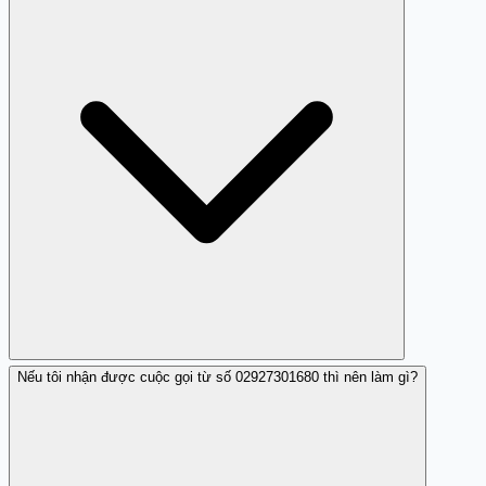
tháng 4 năm 2025.
Nếu tôi nhận được cuộc gọi từ số 02927301680 thì nên làm gì?
02927301680 bị tố cáo vì thực hiện các cuộc gọi spam và
lừa đảo.