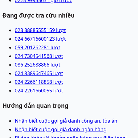
0225 9993563
1 giờ trước
Đang được tra cứu nhiều
028 88885555
159
lượt
024 66716600
123
lượt
059 2012622
81
lượt
024 73045415
68
lượt
086 2526888
66
lượt
024 83896474
65
lượt
024 22661188
58
lượt
024 22616600
55
lượt
Hướng dẫn quan trọng
Nhận biết cuộc gọi giả danh công an, tòa án
Nhận biết cuộc gọi giả danh ngân hàng
Bị dọa khóa tài khoản ngân hàng qua điện thoại