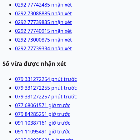
0292 7774248
5 nhận xét
0292 7308888
5 nhận xét
0292 7773983
5 nhận xét
0292 7774091
5 nhận xét
0292 7300087
5 nhận xét
0292 7773933
4 nhận xét
Số vừa được nhận xét
079 3312722
54 phút trước
079 3312722
55 phút trước
079 3312722
57 phút trước
077 6806157
1 giờ trước
079 8428525
1 giờ trước
091 1038716
1 giờ trước
091 1109549
1 giờ trước