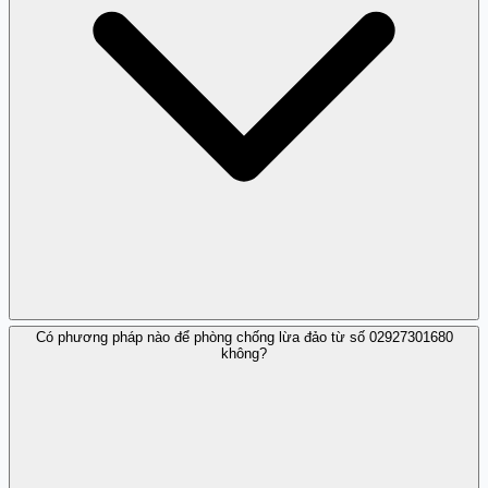
Có phương pháp nào để phòng chống lừa đảo từ số 02927301680
Bạn có thể sử dụng trang web Trang Trắng để kiểm tra
không?
thông tin số điện thoại.