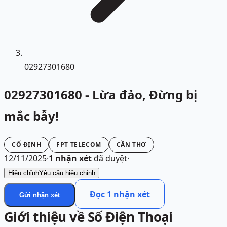
02927301680
02927301680 - Lừa đảo, Đừng bị
mắc bẫy!
CỐ ĐỊNH
FPT TELECOM
CẦN THƠ
12/11/2025
·
1
nhận xét
đã duyệt
·
Hiệu chỉnh
Yêu cầu hiệu chỉnh
Đọc
1
nhận xét
Gửi nhận xét
Giới thiệu về Số Điện Thoại