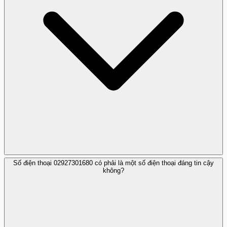
Số điện thoại 02927301680 có phải là một số điện thoại đáng tin cậy
Bạn có thể nhận biết qua nội dung cuộc gọi đáng ngờ
không?
hoặc nguồn gốc không rõ ràng.