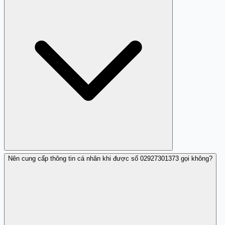
cáo về lừa đảo mà chủ yếu gọi làm phiền.
Nên cung cấp thông tin cá nhân khi được số 02927301373 gọi không?
Bạn nên chặn số trên điện thoại hoặc không trả lời các
cuộc gọi không mong muốn từ số này.