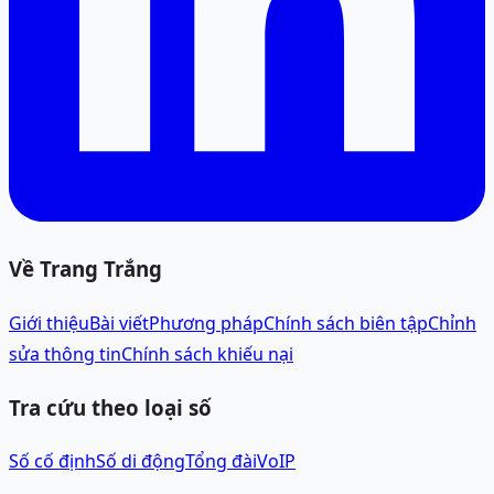
Về Trang Trắng
Giới thiệu
Bài viết
Phương pháp
Chính sách biên tập
Chỉnh
sửa thông tin
Chính sách khiếu nại
Tra cứu theo loại số
Số cố định
Số di động
Tổng đài
VoIP