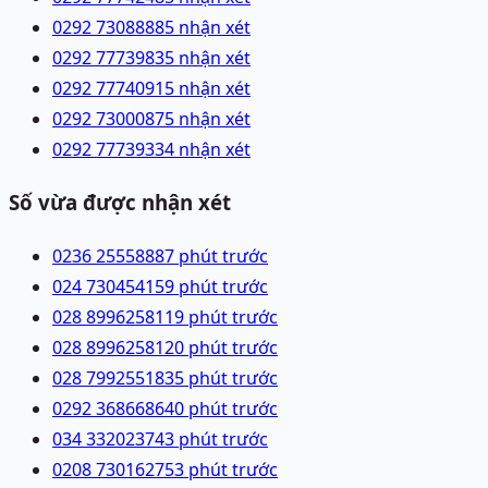
0292 7308888
5 nhận xét
0292 7773983
5 nhận xét
0292 7774091
5 nhận xét
0292 7300087
5 nhận xét
0292 7773933
4 nhận xét
Số vừa được nhận xét
0236 2555888
7 phút trước
024 73045415
9 phút trước
028 89962581
19 phút trước
028 89962581
20 phút trước
028 79925518
35 phút trước
0292 3686686
40 phút trước
034 3320237
43 phút trước
0208 7301627
53 phút trước