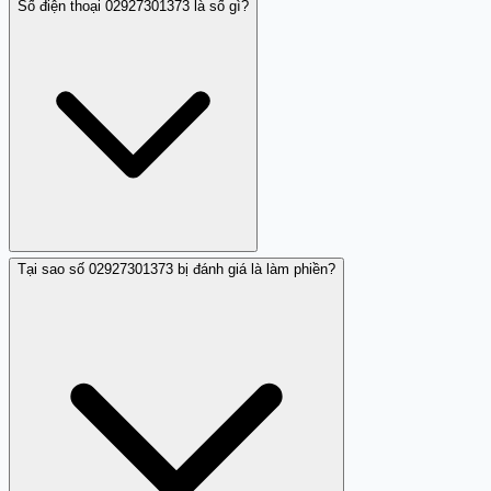
Số điện thoại 02927301373 là số gì?
Tại sao số 02927301373 bị đánh giá là làm phiền?
Số điện thoại 02927301373 được đánh giá là số làm
phiền do gọi điện vào giờ không phù hợp.