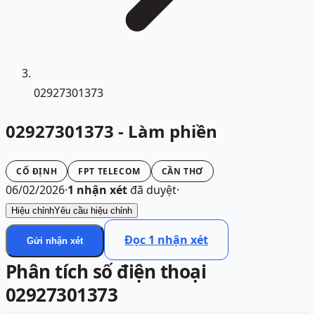
02927301373
02927301373 - Làm phiền
CỐ ĐỊNH
FPT TELECOM
CẦN THƠ
06/02/2026
·
1
nhận xét
đã duyệt
·
Hiệu chỉnh
Yêu cầu hiệu chỉnh
Đọc
1
nhận xét
Gửi nhận xét
Phân tích số điện thoại
02927301373