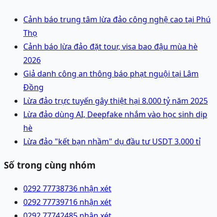
Cảnh báo trung tâm lừa đảo công nghệ cao tại Phú
Thọ
Cảnh báo lừa đảo đặt tour, visa bao đậu mùa hè
2026
Giả danh công an thông báo phạt nguội tại Lâm
Đồng
Lừa đảo trực tuyến gây thiệt hại 8.000 tỷ năm 2025
Lừa đảo dùng AI, Deepfake nhắm vào học sinh dịp
hè
Lừa đảo "kết bạn nhầm" dụ đầu tư USDT 3.000 tỉ
Số trong cùng nhóm
0292 7773873
6 nhận xét
0292 7773971
6 nhận xét
0292 7774248
5 nhận xét