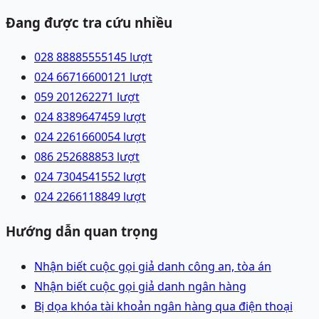
Đang được tra cứu nhiều
028 88885555
145
lượt
024 66716600
121
lượt
059 2012622
71
lượt
024 83896474
59
lượt
024 22616600
54
lượt
086 2526888
53
lượt
024 73045415
52
lượt
024 22661188
49
lượt
Hướng dẫn quan trọng
Nhận biết cuộc gọi giả danh công an, tòa án
Nhận biết cuộc gọi giả danh ngân hàng
Bị dọa khóa tài khoản ngân hàng qua điện thoại