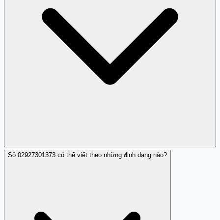
Số 02927301373 có thể viết theo những định dạng nào?
Trang Trắng khuyên bạn cẩn trọng, hạn chế nghe và
dùng tính năng chặn số để tránh làm phiền.