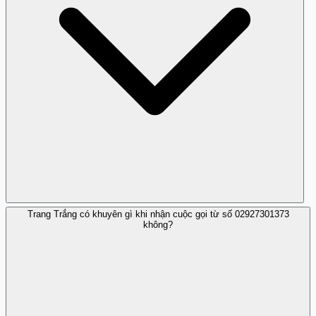
Trang Trắng có khuyên gì khi nhận cuộc gọi từ số 02927301373
Không nên cung cấp thông tin cá nhân vì số này không
không?
rõ nguồn gốc và độ tin cậy.