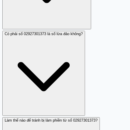
Có phải số 02927301373 là số lừa đảo không?
Số này thường gọi điện vào giờ muộn như khoảng 21h,
khiến người nhận cảm thấy bị làm phiền.
Làm thế nào để tránh bị làm phiền từ số 02927301373?
Không, hiện tại số điện thoại 02927301373 chưa có báo