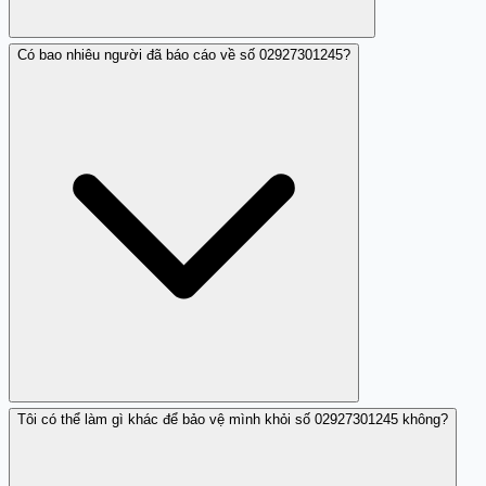
Có bao nhiêu người đã báo cáo về số 02927301245?
Nhiều tên lừa đảo vẫn sử dụng số điện thoại khác để tiếp
tục
Tôi có thể làm gì khác để bảo vệ mình khỏi số 02927301245 không?
Hiện tại số người báo cáo chưa được thống kê chi tiết
nhưng ngày càng tăng.