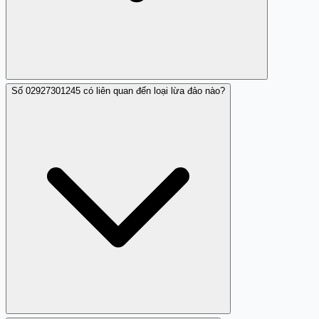
Số 02927301245 có liên quan đến loại lừa đảo nào?
Nên ngắt cuộc gọi ngay lập tức và không cung cấp thông
tin cá nhân.