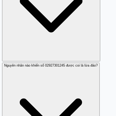
Nguyên nhân nào khiến số 02927301245 được coi là lừa đảo?
Có, số 02927301245 đã bị người dùng báo cáo là lừa đảo
và quấy rối.