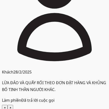
Khách
28/2/2025
LỪA ĐẢO VÀ QUẤY RỐI THEO ĐƠN ĐẶT HÀNG VÀ KHỦNG
BỐ TINH THẦN NGƯỜI KHÁC.
Làm phiền
Đã trả lời cuộc gọi