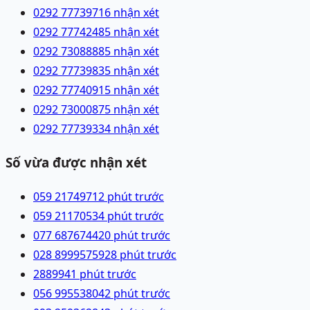
0292 7773971
6 nhận xét
0292 7774248
5 nhận xét
0292 7308888
5 nhận xét
0292 7773983
5 nhận xét
0292 7774091
5 nhận xét
0292 7300087
5 nhận xét
0292 7773933
4 nhận xét
Số vừa được nhận xét
059 2174971
2 phút trước
059 2117053
4 phút trước
077 6876744
20 phút trước
028 89995759
28 phút trước
28899
41 phút trước
056 9955380
42 phút trước