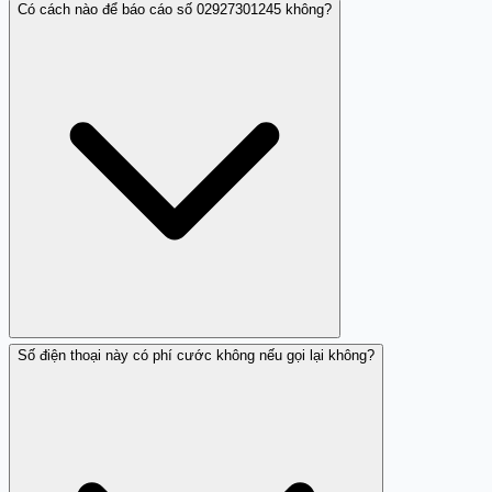
Có cách nào để báo cáo số 02927301245 không?
Số này liên quan đến lừa đảo theo đơn đặt hàng giả và
khủng bố tinh thần.
Số điện thoại này có phí cước không nếu gọi lại không?
Bạn có thể báo cáo số này trên trang web như Trang
Trắng để cảnh báo những người khác.