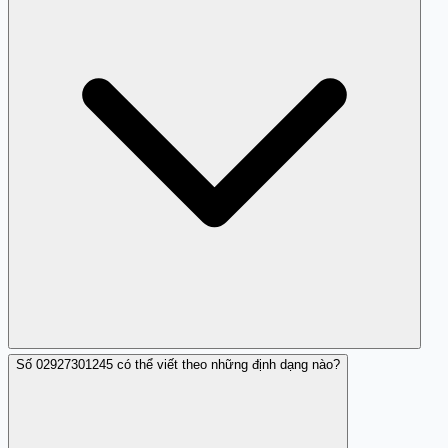
Số 02927301245 có thể viết theo những định dạng nào?
Ngoài việc không nghe, bạn nên tìm hiểu thêm thông tin
về các cuộc gọi lừa đảo trên mạng.