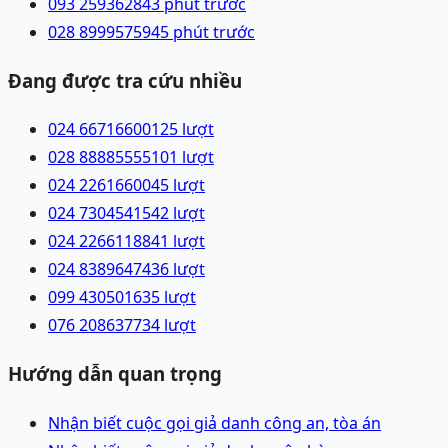
093 2593628
43 phút trước
028 89995759
45 phút trước
Đang được tra cứu nhiều
024 66716600
125
lượt
028 88885555
101
lượt
024 22616600
45
lượt
024 73045415
42
lượt
024 22661188
41
lượt
024 83896474
36
lượt
099 4305016
35
lượt
076 2086377
34
lượt
Hướng dẫn quan trọng
Nhận biết cuộc gọi giả danh công an, tòa án