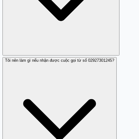
Tôi nên làm gì nếu nhận được cuộc gọi từ số 02927301245?
Nguyên nhân là do nhận được những cuộc gọi yêu cầu
xác nhận đơn hàng chưa từng đặt.