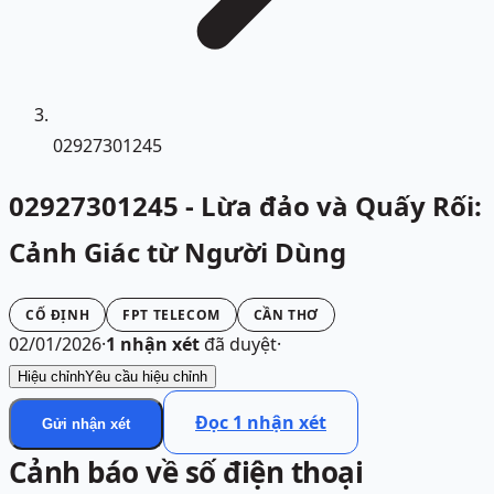
02927301245
02927301245 - Lừa đảo và Quấy Rối:
Cảnh Giác từ Người Dùng
CỐ ĐỊNH
FPT TELECOM
CẦN THƠ
02/01/2026
·
1
nhận xét
đã duyệt
·
Hiệu chỉnh
Yêu cầu hiệu chỉnh
Đọc
1
nhận xét
Gửi nhận xét
Cảnh báo về số điện thoại