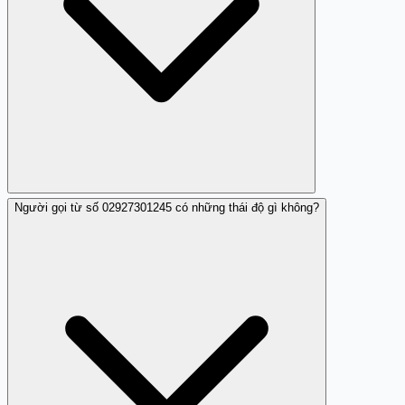
Người gọi từ số 02927301245 có những thái độ gì không?
Khuyến cáo bạn không nên gọi lại, đặc biệt khi số này đã
được cảnh báo.