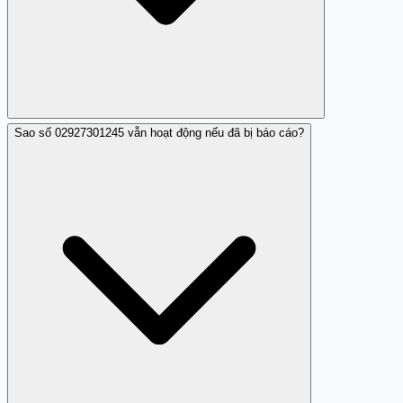
Sao số 02927301245 vẫn hoạt động nếu đã bị báo cáo?
Họ thường có thái độ lừa đảo và đe dọa người nhận cuộc
gọi.