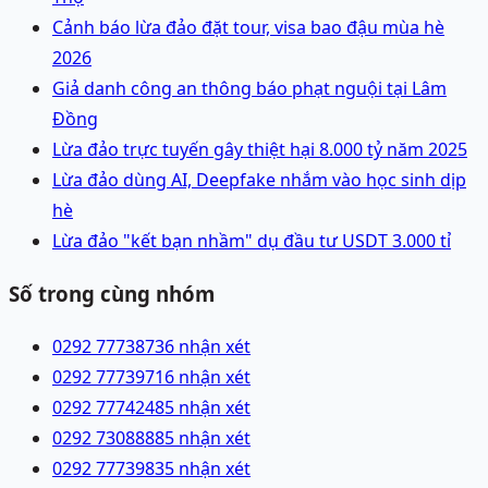
Cảnh báo lừa đảo đặt tour, visa bao đậu mùa hè
2026
Giả danh công an thông báo phạt nguội tại Lâm
Đồng
Lừa đảo trực tuyến gây thiệt hại 8.000 tỷ năm 2025
Lừa đảo dùng AI, Deepfake nhắm vào học sinh dịp
hè
Lừa đảo "kết bạn nhầm" dụ đầu tư USDT 3.000 tỉ
Số trong cùng nhóm
0292 7773873
6 nhận xét
0292 7773971
6 nhận xét
0292 7774248
5 nhận xét
0292 7308888
5 nhận xét
0292 7773983
5 nhận xét