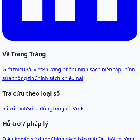
Về Trang Trắng
Giới thiệu
Bài viết
Phương pháp
Chính sách biên tập
Chỉnh
sửa thông tin
Chính sách khiếu nại
Tra cứu theo loại số
Số cố định
Số di động
Tổng đài
VoIP
Hỗ trợ / pháp lý
Điều khoản sử dụng
Chính sách bảo mật
Câu hỏi thường