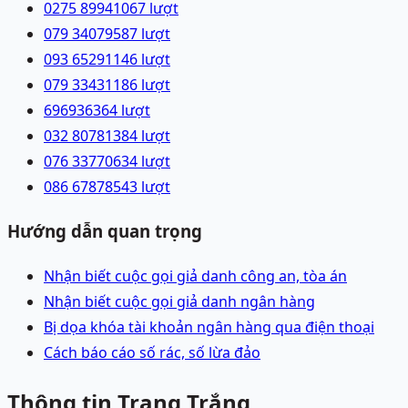
0275 8994106
7
lượt
079 3407958
7
lượt
093 6529114
6
lượt
079 3343118
6
lượt
69693636
4
lượt
032 8078138
4
lượt
076 3377063
4
lượt
086 6787854
3
lượt
Hướng dẫn quan trọng
Nhận biết cuộc gọi giả danh công an, tòa án
Nhận biết cuộc gọi giả danh ngân hàng
Bị dọa khóa tài khoản ngân hàng qua điện thoại
Cách báo cáo số rác, số lừa đảo
Thông tin Trang Trắng