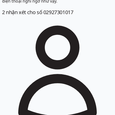
điện thoại nghi ngờ như vậy.
2
nhận xét
cho số 02927301017