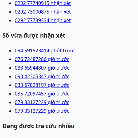
0292 7774091
5 nhận xét
0292 7300087
5 nhận xét
0292 7773933
4 nhận xét
Số vừa được nhận xét
094 5915234
14 phút trước
076 7248728
6 giờ trước
033 6594480
7 giờ trước
093 4230534
7 giờ trước
033 6782819
7 giờ trước
035 7209745
7 giờ trước
079 3312722
9 giờ trước
079 3312722
9 giờ trước
Đang được tra cứu nhiều