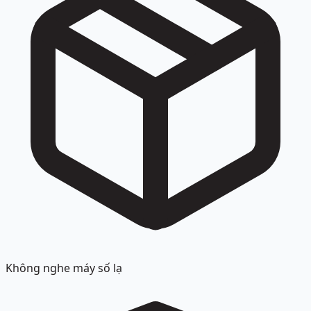
Không nghe máy số lạ