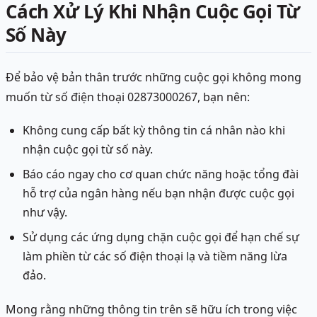
Cách Xử Lý Khi Nhận Cuộc Gọi Từ
Số Này
Để bảo vệ bản thân trước những cuộc gọi không mong
muốn từ số điện thoại 02873000267, bạn nên:
Không cung cấp bất kỳ thông tin cá nhân nào khi
nhận cuộc gọi từ số này.
Báo cáo ngay cho cơ quan chức năng hoặc tổng đài
hỗ trợ của ngân hàng nếu bạn nhận được cuộc gọi
như vậy.
Sử dụng các ứng dụng chặn cuộc gọi để hạn chế sự
làm phiền từ các số điện thoại lạ và tiềm năng lừa
đảo.
Mong rằng những thông tin trên sẽ hữu ích trong việc