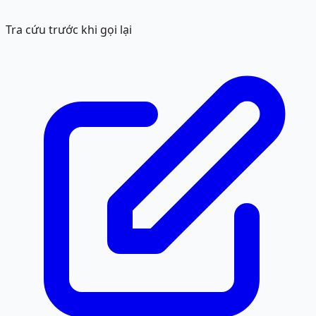
Tra cứu trước khi gọi lại