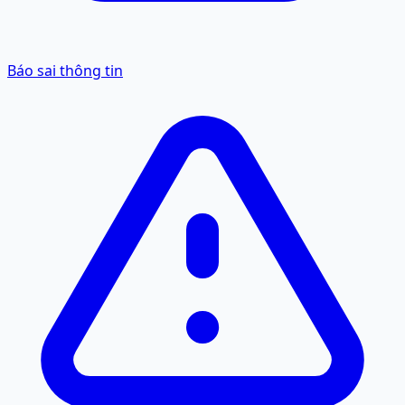
Báo sai thông tin