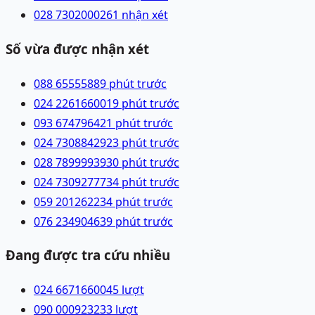
028 73020002
61 nhận xét
Số vừa được nhận xét
088 6555588
9 phút trước
024 22616600
19 phút trước
093 6747964
21 phút trước
024 73088429
23 phút trước
028 78999939
30 phút trước
024 73092777
34 phút trước
059 2012622
34 phút trước
076 2349046
39 phút trước
Đang được tra cứu nhiều
024 66716600
45
lượt
090 0009232
33
lượt