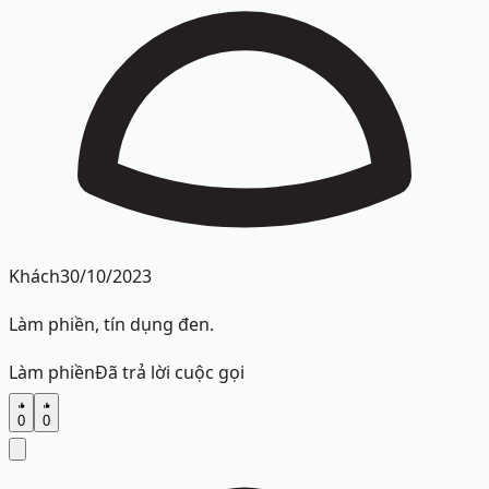
Khách
30/10/2023
Làm phiền, tín dụng đen.
Làm phiền
Đã trả lời cuộc gọi
0
0