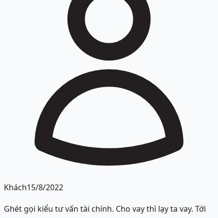
Khách
15/8/2022
Ghét gọi kiểu tư vấn tài chính. Cho vay thì lạy ta vay. Tới