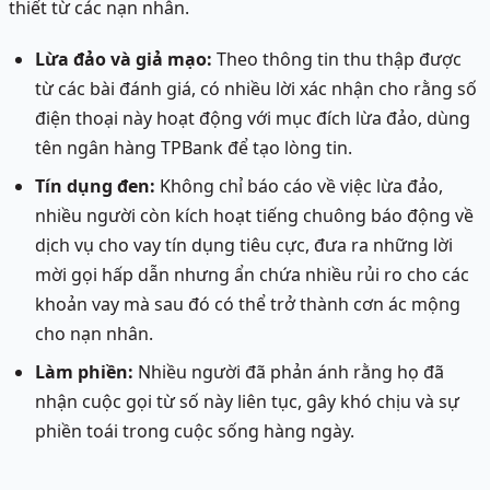
thiết từ các nạn nhân.
Lừa đảo và giả mạo:
Theo thông tin thu thập được
từ các bài đánh giá, có nhiều lời xác nhận cho rằng số
điện thoại này hoạt động với mục đích lừa đảo, dùng
tên ngân hàng TPBank để tạo lòng tin.
Tín dụng đen:
Không chỉ báo cáo về việc lừa đảo,
nhiều người còn kích hoạt tiếng chuông báo động về
dịch vụ cho vay tín dụng tiêu cực, đưa ra những lời
mời gọi hấp dẫn nhưng ẩn chứa nhiều rủi ro cho các
khoản vay mà sau đó có thể trở thành cơn ác mộng
cho nạn nhân.
Làm phiền:
Nhiều người đã phản ánh rằng họ đã
nhận cuộc gọi từ số này liên tục, gây khó chịu và sự
phiền toái trong cuộc sống hàng ngày.